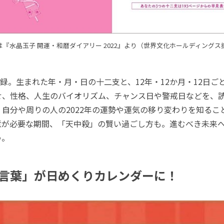
は『水晶玉子 開運・和暦ダイアリー 2022』より（世界文化ホールディングス
。生まれた年・月・日の十二支と、12年・12か月・12日ご
せ、性格、人生のバイオリズム、チャンス日や警戒日などを、
自分や周りの人の2022年の運勢や運気の移り変わりを知るこ
意が必要な期間、「天中殺」の賢い過ごし方も。進むべき未来
う。
言葉」が日めくりカレンダーに！