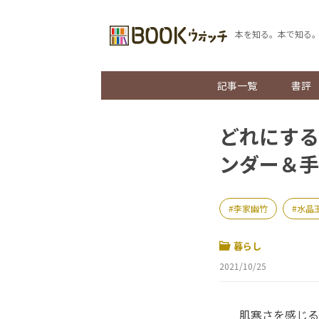
本を知る。本で知る
記事一覧
書評
どれにする
ンダー＆手
李家幽竹
水晶
暮らし
2021/10/25
肌寒さを感じる