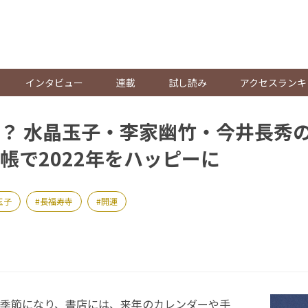
。
インタビュー
連載
試し読み
アクセスランキ
？ 水晶玉子・李家幽竹・今井長秀
帳で2022年をハッピーに
玉子
長福寿寺
開運
季節になり、書店には、来年のカレンダーや手