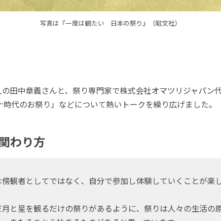
写真は『一度は観たい 日本の祭り』（昭文社）
歌人の田中章義さんと、祭り専門家で株式会社オマツリジャパン
について熱いトークを繰り広げました。‬‬‬‬‬‬‬‬‬‬‬‬‬‬‬‬‬‬‬‬‬‬‬‬‬‬‬‬‬‬‬‬‬‬‬‬‬‬‬‬‬‬‬‬‬‬‬‬‬‬‬‬
関わり方
傍観者としてではなく、自分で参加し体験していくことが楽
月と星を観るだけの祭りがあるように、祭りは人々の生活の