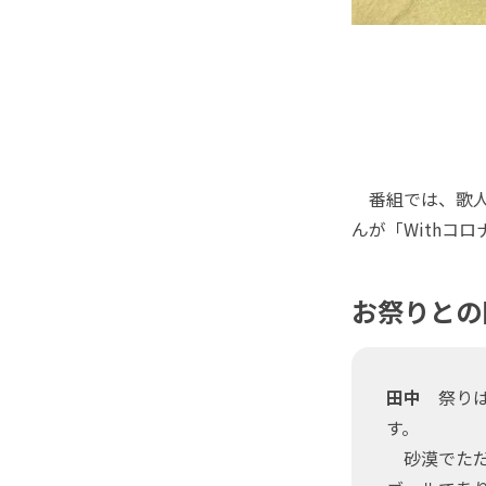
番組では、‪‪
んが「Withコロナ時代のお祭り」など
お祭りとの
田中
祭りは
す。
砂漠でただ