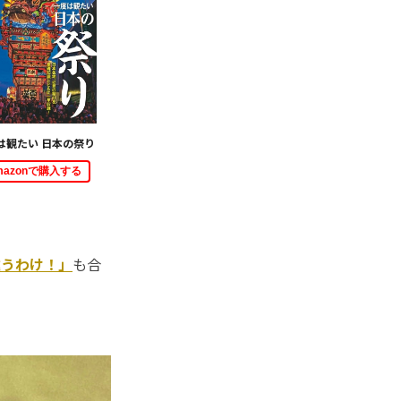
は観たい 日本の祭り
mazonで購入する
違うわけ！」
も合