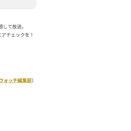
題して放送。
」のエアチェックを！
Kウォッチ編集部
）