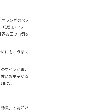
たオランダのベス
る「認知バイア
世界各国の事例を
ためにも、うまく
段のワインが書か
の甘いお菓子が置
1冊だ。
イ効果」と認知バ