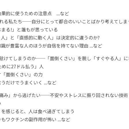
果的に使うための注意点 ...など
される私たち──自分にとって都合のいいことばかり考えてしま
まる!」と誰もが思っている
く人」と「直感的に動く人」は決定的に違うのか?
識が豊富な人のほうが自信を持てない理由 ...など
は怠けてしまうのか──「面倒くさい」を脱し「すぐやる人」に
ために27ドル払う」人
す「面倒くさい」の力
うだけでうまくいく ...など
の痛み」から逃げたい──不安やストレスに振り回されない技術
い
」を感じると、人は食べ過ぎてしまう
もワクチンの副作用が怖い ...など