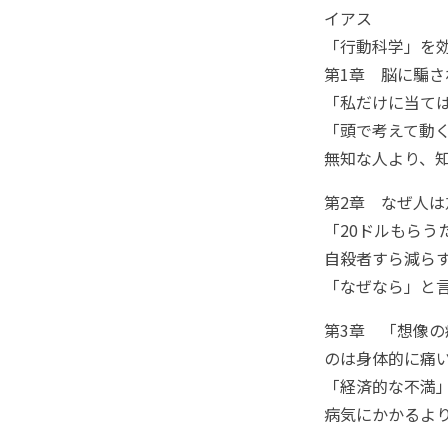
イアス
「行動科学」を効
第1章 脳に騙
「私だけに当ては
「頭で考えて動
無知な人より、知
第2章 なぜ人
「20ドルもらう
自殺者すら減ら
「なぜなら」と言
第3章 「想像
のは身体的に痛
「経済的な不満
病気にかかるより