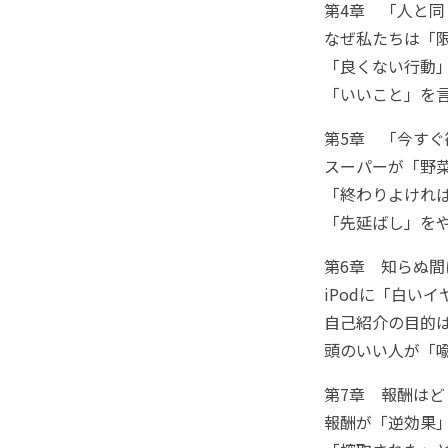
第4章 「人と
なぜ私たちは「
「良くない行動
「いいこと」を言
第5章 「今す
スーパーが「野
「終わりよけれ
「先延ばし」をや
第6章 知らぬ
iPodに「白い
自己紹介の目的
頭のいい人が「喩
第7章 報酬は
報酬が「逆効果