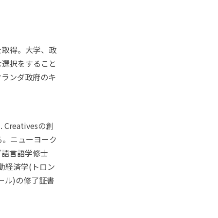
を取得。大学、政
な選択をすること
オランダ政府のキ
eativesの創
る。ニューヨーク
ダ語言語学修士
動経済学(トロン
ール)の修了証書