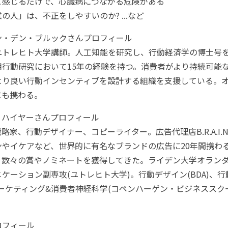
と感じるだけで、心臓病につながる危険がある
の人」は、不正をしやすいのか? ...など
ン・デン・ブルックさんプロフィール
ユトレヒト大学講師。人工知能を研究し、行動経済学の博士号
用行動研究において15年の経験を持つ。消費者がより持続可能
より良い行動インセンティブを設計する組織を支援している。
にも携わる。
・ハイヤーさんプロフィール
家、行動デザイナー、コピーライター。広告代理店B.R.A.I.N. Cr
ンやイケアなど、世界的に有名なブランドの広告に20年間携わ
、数々の賞やノミネートを獲得してきた。ライデン大学オラン
ケーション副専攻(ユトレヒト大学)。行動デザイン(BDA)、行
ーケティング&消費者神経科学(コペンハーゲン・ビジネススク
ロフィール