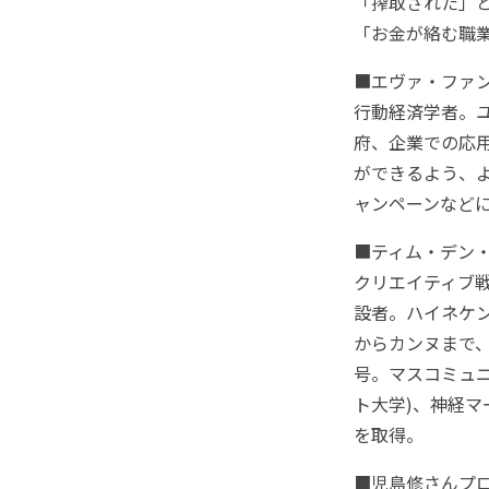
「搾取された」
「お金が絡む職業
■エヴァ・ファ
行動経済学者。
府、企業での応
ができるよう、
ャンペーンなど
■ティム・デン
クリエイティブ戦略
設者。ハイネケ
からカンヌまで
号。マスコミュニ
ト大学)、神経マ
を取得。
■児島修さんプ