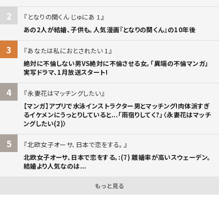
2
となりの関くん じゅにあ 1
あの2人が結婚、子供も。人気漫画『となりの関くん』の10年後
3
あなたは私におとされたい 1
絶対に不倫しない男VS絶対に不倫させる女。「異端の不倫マンガ」
実写ドラマ、1月放送スタート!
4
永妻花はマッチングしたい
【マンガ】アプリで水泳インストラクター男とマッチング!肉体派すぎ
るイケメンにうっとりしていると...「雨宿りしてく?」〈永妻花はマッチ
ングしたい(2)〉
5
北欧女子オーサ、日本で恋をする。
北欧女子オーサ、日本で恋をする。:(7) 離婚率が高いスウェーデン。
結婚より人気なのは...
もっと見る