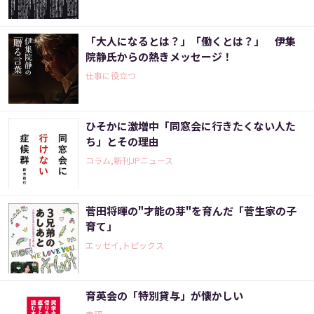
「大人になるとは？」「働くとは？」 伊集
院静氏からの熱きメッセージ！
仕事に役立つ
ひそかに激増中「同窓会に行きたくない人た
ち」とその理由
コラム,新刊JPニュース
菅田将暉の"才能の芽"を育んだ「菅生家の子
育て」
エッセイ,トピックス
育英会の「特別貸与」が懐かしい