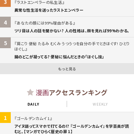
3
ラストエンペラーの私生活
異常な性生活を送ったラストエンペラー
4
あなたの顔には99%理由がある
ツリ目は人の話を聞かない? 人の性格は、顔を見れば99%わかる。
5
肩こり 便秘 たるみ むくみ うつうつを自分の手でときほぐす! ひとり
ほぐし
腸のどこが凝ってる? 便秘に悩んだときの「ほぐし技」
もっと見る
漫画
アクセスランキング
DAILY
WEEKLY
1
ゴールデンカムイ 1
アイヌ語ってスマホで打てるの!? 『ゴールデンカムイ』を学芸員が読
むと。【マンガでひらく歴史の扉 1】