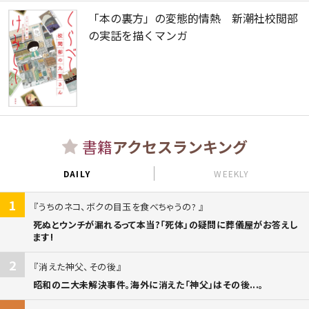
「本の裏方」の変態的情熱 新潮社校閲部
の実話を描くマンガ
書籍
アクセスランキング
DAILY
WEEKLY
1
うちのネコ、ボクの目玉を食べちゃうの?
死ぬとウンチが漏れるって本当?「死体」の疑問に葬儀屋がお答えし
ます!
2
消えた神父、その後
昭和の二大未解決事件。海外に消えた「神父」はその後...。