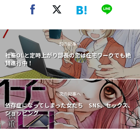
前の記事へ
社畜OLと定時上がり部長の恋は在宅ワークでも絶
賛進行中！
次の記事へ
依存症になってしまった女たち SNS、セックス、
ショッピング...