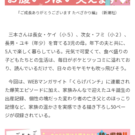
『ご成長ありがとうございます たべざかり編』（新潮社）
三本さんは長女・ケイ（小５）、次女・フミ（小２）、
長男・ユキ（年少）を育てる3児の母。年下の夫と共に、
5人で楽しく暮らしている。元気で可愛くて、食べ盛りの
子どもたちとの生活は、毎日がボケとツッコミに溢れてお
り、読んでいるだけで、日々のモヤモヤも吹っ飛びそう。
今回は、WEBマンガサイト「くらげバンチ」に連載され
た爆笑エピソードに加え、家族みんなで迎えたユキ誕生の
出産記録、個性の塊だった変わり者の亡き父とのほっこり
記憶など、家族の温かさを実感できる描き下ろし50ペー
ジが収録されている。