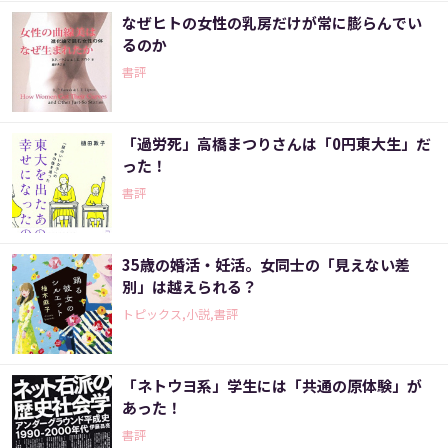
なぜヒトの女性の乳房だけが常に膨らんでい
るのか
書評
「過労死」高橋まつりさんは「0円東大生」だ
った！
書評
35歳の婚活・妊活。女同士の「見えない差
別」は越えられる？
トピックス,小説,書評
「ネトウヨ系」学生には「共通の原体験」が
あった！
書評