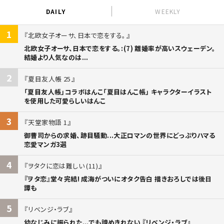
DAILY
WEEKLY
1
北欧女子オーサ、日本で恋をする。
北欧女子オーサ、日本で恋をする。:(7) 離婚率が高いスウェーデン。
結婚より人気なのは...
2
夏目友人帳 25
「夏目友人帳」コラボはんこ「夏目はんこ帳」 キャラクターイラスト
を使用した可愛らしいはんこ
3
天堂家物語 1
御曹司からの求婚、跡目騒動...大正ロマンの世界にどっぷりハマる
恋愛マンガ3選
4
ヲタクに恋は難しい (11)
『ヲタ恋』堂々完結! 成海がついにオタク告白 描きおろしでは後日
譚も
5
リベンジ・ラブ
幼なじみに振られた...でも諦めきれない 『リベンジ・ラブ』