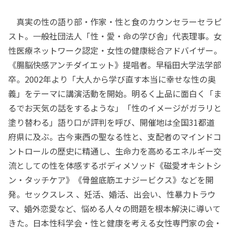
真実の性の語り部・作家・性と食のカウンセラーセラピ
スト。一般社団法人「性・愛・命の学び舎」代表理事。女
性医療ネットワーク認定・女性の健康総合アドバイザー。
《腸脳快感アンチダイエット》提唱者。早稲田大学法学部
卒。2002年より「大人から学び直す本当に幸せな性の奥
義」をテーマに講演活動を開始。明るく上品に面白く「ま
るでお天気の話をするような」「性のイメージがガラリと
塗り替わる」語り口が評判を呼び、開催地は全国31都道
府県に及ぶ。古今東西の聖なる性と、支配者のマインドコ
ントロールの歴史に精通し、生命力を高めるエネルギー交
流としての性を体感するボディメソッド《磁愛オキシトシ
ン・タッチケア》《骨盤底筋エナジービクス》などを開
発。セックスレス 、妊活、婚活、出会い、性暴力トラウ
マ、婚外恋愛など、悩める人々の問題を根本解決に導いて
きた。日本性科学会・性と健康を考える女性専門家の会・