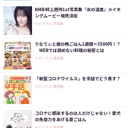
NMB48上西怜1st写真集『水の温度』メイキ
ングムービー発売決定
トピックス,写真集
りなてぃと彼の晩ごはん1週間＝3500円！？
WEBでは読めない料理の秘密とは
トピックス,実用書
「新型コロナウイルス」を手話でどう表す？
トピックス,実用書
コロナに感染するのは人だけじゃない！愛犬
の免疫力をあげる夏ごはん
トピックス,実用書