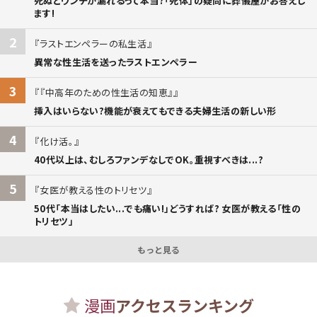
死ぬとウンチが漏れるって本当?「死体」の疑問に葬儀屋がお答えし
ます!
2
ラストエンペラーの私生活
異常な性生活を送ったラストエンペラー
3
『中高年のための性生活の知恵』
挿入はいらない?機能が衰えてもできる夫婦生活の新しい形
4
化け活。
40代以上は、むしろファンデなしでOK。重視すべきは...?
5
女医が教える性のトリセツ
50代「本当はしたい...でも痛い!」どうすれば? 女医が教える「性の
トリセツ」
もっと見る
漫画
アクセスランキング