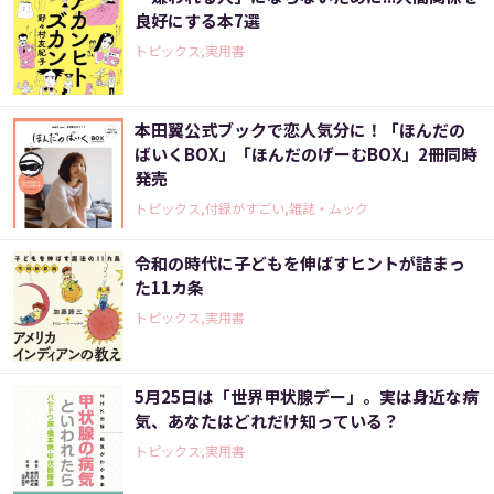
良好にする本7選
トピックス,実用書
本田翼公式ブックで恋人気分に！「ほんだの
ばいくBOX」「ほんだのげーむBOX」2冊同時
発売
トピックス,付録がすごい,雑誌・ムック
令和の時代に子どもを伸ばすヒントが詰まっ
た11カ条
トピックス,実用書
5月25日は「世界甲状腺デー」。実は身近な病
気、あなたはどれだけ知っている？
トピックス,実用書