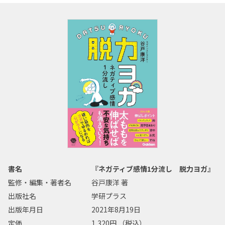
書名
『ネガティブ感情1分流し 脱力ヨガ』
監修・編集・著者名
谷戸康洋 著
出版社名
学研プラス
出版年月日
2021年8月19日
定価
1,320円 （税込）