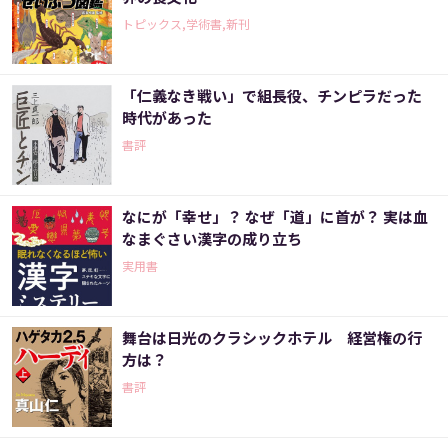
トピックス,学術書,新刊
「仁義なき戦い」で組長役、チンピラだった
時代があった
書評
なにが「幸せ」？ なぜ「道」に首が？ 実は血
なまぐさい漢字の成り立ち
実用書
舞台は日光のクラシックホテル 経営権の行
方は？
書評