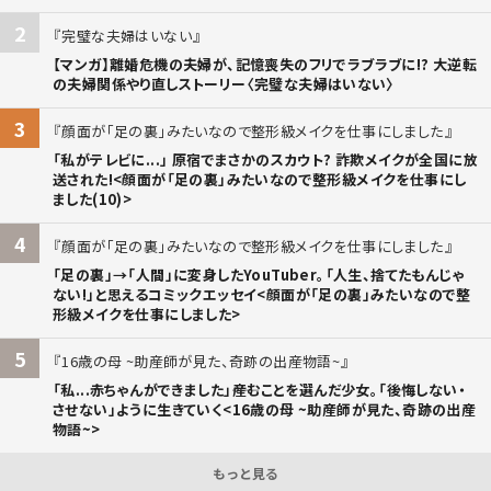
2
完璧な夫婦はいない
【マンガ】離婚危機の夫婦が、記憶喪失のフリでラブラブに!? 大逆転
の夫婦関係やり直しストーリー〈完璧な夫婦はいない〉
3
顔面が「足の裏」みたいなので整形級メイクを仕事にしました
「私がテレビに...」 原宿でまさかのスカウト? 詐欺メイクが全国に放
送された!<顔面が「足の裏」みたいなので整形級メイクを仕事にし
ました(10)>
4
顔面が「足の裏」みたいなので整形級メイクを仕事にしました
「足の裏」→「人間」に変身したYouTuber。「人生、捨てたもんじゃ
ない!」と思えるコミックエッセイ<顔面が「足の裏」みたいなので整
形級メイクを仕事にしました>
5
16歳の母 ~助産師が見た、奇跡の出産物語~
「私...赤ちゃんができました」――産むことを選んだ少女。「後悔しない・
させない」ように生きていく<16歳の母 ~助産師が見た、奇跡の出産
物語~>
もっと見る