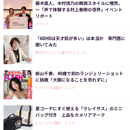
藤木直人、木村佳乃の朗読スタイルに唖然。
～「声で体験する村上春樹の世界」イベント
リポート
イベント
「ADHDは天才肌が多い」は本当か 専門医に
聞いてみた
新刊JPニュース,新刊JPニュース
新山千春、40歳で初のランジェリーショット
に挑戦「大胆になることを恐れずに」
トピックス,雑誌・ムック
夏コーデにすぐ使える「クレイサス」のミニ
バッグ付き 上品なカメリアマーク
トピックス,雑誌・ムック