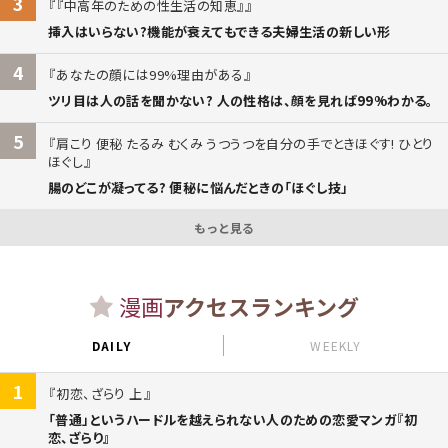
3
『中高年のための性生活の知恵』
挿入はいらない?機能が衰えてもできる夫婦生活の新しい形
4
あなたの顔には99%理由がある
ツリ目は人の話を聞かない? 人の性格は、顔を見れば99%わかる。
5
肩こり 便秘 たるみ むくみ うつうつを自分の手でときほぐす! ひとり
ほぐし
腸のどこが凝ってる? 便秘に悩んだときの「ほぐし技」
もっと見る
漫画
アクセスランキング
DAILY
WEEKLY
1
初恋、ざらり 上
「普通」というハードルを越えられない人のための恋愛マンガ『初
恋、ざらり』