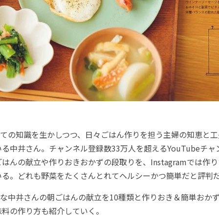
ての知識を生かしつつ、日々ごはん作りを担う主婦の知恵と工
る中井さん。チャンネル登録数33万人を超えるYouTubeチ
はんの献立や作りおきおかずの段取りを、Instagramでは作
いる。どれも野菜をたくさんとれてヘルシーかつ簡単だと評判
中井さんの朝ごはんの献立を10種類と作りおき＆簡単おかず
味料の作り方も紹介していく。