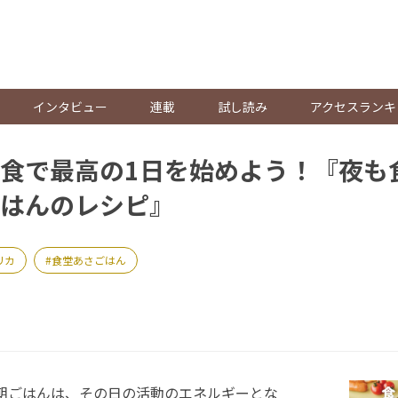
。
インタビュー
連載
試し読み
アクセスランキ
食で最高の1日を始めよう！『夜も
はんのレシピ』
リカ
食堂あさごはん
朝ごはんは、その日の活動のエネルギーとな