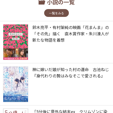
小説の一覧
一覧をみる
鈴木亮平・有村架純の映画「花まんま」の
「その先」描く 直木賞作家・朱川湊人が
新たな物語を着想
神に嫁いだ娘が知った村の運命 古池ねじ
『身代わりの贄はみなそこで愛される』
「5分後に意外な結末ex クリムゾンに染