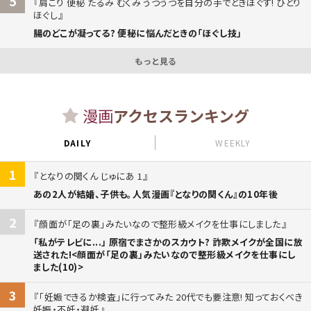
5
肩こり 便秘 たるみ むくみ うつうつを自分の手でときほぐす! ひとり
ほぐし
腸のどこが凝ってる? 便秘に悩んだときの「ほぐし技」
もっと見る
漫画
アクセスランキング
DAILY
WEEKLY
1
となりの関くん じゅにあ 1
あの2人が結婚、子供も。人気漫画『となりの関くん』の10年後
2
顔面が「足の裏」みたいなので整形級メイクを仕事にしました
「私がテレビに...」 原宿でまさかのスカウト? 詐欺メイクが全国に放
送された!<顔面が「足の裏」みたいなので整形級メイクを仕事にし
ました(10)>
3
「妊娠できるか検査」に行ってみた 20代でも要注意! 知っておくべき
妊娠・不妊・避妊