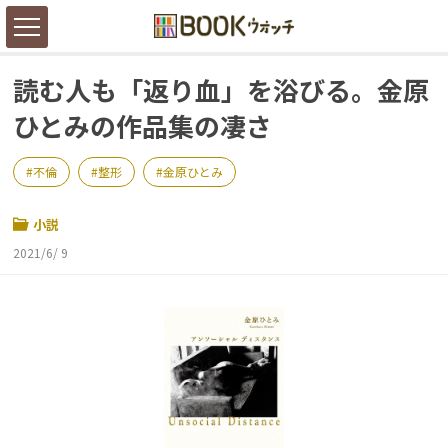
読む人も「返り血」を浴びる。金原
ひとみの作品集の凄さ
不倫
整形
金原ひとみ
小説
2021/6/ 9