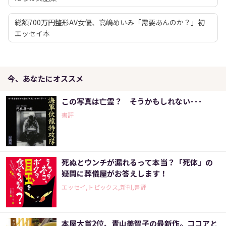
総額700万円整形AV女優、高嶋めいみ「需要あんのか？」初
エッセイ本
今、あなたにオススメ
この写真は亡霊？ そうかもしれない･･･
書評
死ぬとウンチが漏れるって本当？「死体」の
疑問に葬儀屋がお答えします！
エッセイ,トピックス,新刊,書評
本屋大賞2位、青山美智子の最新作。ココアと