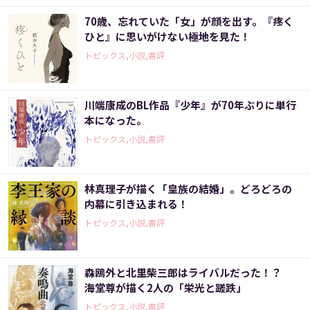
70歳、忘れていた「女」が顔を出す。『疼く
ひと』に思いがけない極地を見た！
トピックス,小説,書評
川端康成のBL作品『少年』が70年ぶりに単行
本になった。
トピックス,小説,書評
林真理子が描く「皇族の結婚」。どろどろの
内幕に引き込まれる！
トピックス,小説,書評
森鴎外と北里柴三郎はライバルだった！？
海堂尊が描く2人の「栄光と蹉跌」
トピックス,小説,書評