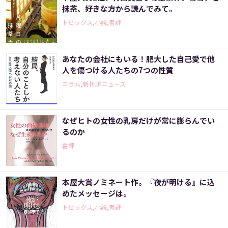
抹茶、好きな方から読んでみて。
トピックス,小説,書評
あなたの会社にもいる！肥大した自己愛で他
人を傷つける人たちの7つの性質
コラム,新刊JPニュース
なぜヒトの女性の乳房だけが常に膨らんでい
るのか
書評
本屋大賞ノミネート作。『夜が明ける』に込
めたメッセージは。
トピックス,小説,書評