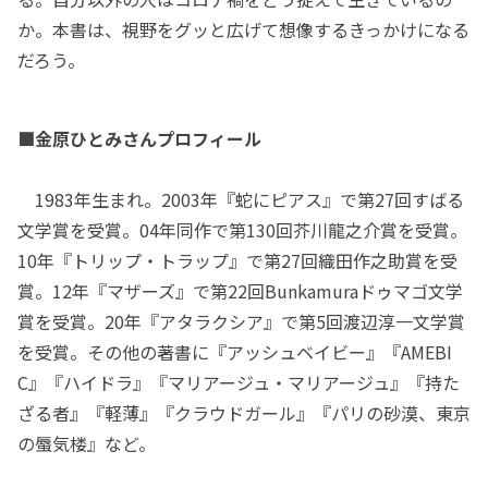
か。本書は、視野をグッと広げて想像するきっかけになる
だろう。
■金原ひとみさんプロフィール
1983年生まれ。2003年『蛇にピアス』で第27回すばる
文学賞を受賞。04年同作で第130回芥川龍之介賞を受賞。
10年『トリップ・トラップ』で第27回織田作之助賞を受
賞。12年『マザーズ』で第22回Bunkamuraドゥマゴ文学
賞を受賞。20年『アタラクシア』で第5回渡辺淳一文学賞
を受賞。その他の著書に『アッシュベイビー』『AMEBI
C』『ハイドラ』『マリアージュ・マリアージュ』『持た
ざる者』『軽薄』『クラウドガール』『パリの砂漠、東京
の蜃気楼』など。