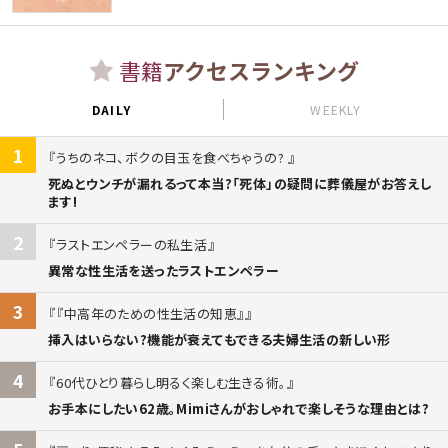
書籍
アクセスランキング
DAILY
WEEKLY
1
うちのネコ、ボクの目玉を食べちゃうの?
死ぬとウンチが漏れるって本当?「死体」の疑問に葬儀屋がお答えし
ます!
2
ラストエンペラーの私生活
異常な性生活を送ったラストエンペラー
3
『中高年のための性生活の知恵』
挿入はいらない?機能が衰えてもできる夫婦生活の新しい形
4
60代ひとり暮らし明るく楽しむ生きる術。
お手本にしたい62歳。Mimiさんがおしゃれで楽しそうな理由とは?