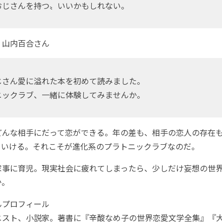
おじさんを持つ〟いいかもしれない。
・山内百合さん
じさん愛に溢れた本を初めて読みました。
ニックラブ、一緒に体験してみませんか。
んな相手にだって恋ができる。年の差も、相手の恋人の存在
ていける。それこそが進化系のプラトニックラブなのだ。
事に育児。現実社会に疲れてしまったら、少しだけ妄想の世
か。
んプロフィール
ニスト、小説家。著書に『辛酸なめ子の世界恋愛文学全集』『