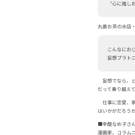
〝心に推し
丸善お茶の水店
こんなにお
妄想プラト
妄想でなら、ど
だって乗り越え
仕事に恋愛、家
はいかがだろう
■辛酸なめ子さ
漫画家、コラム