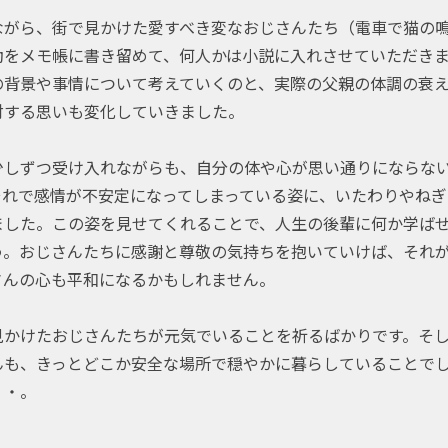
ながら、街で見かけた愛すべき変なおじさんたち（電車で猫の
動をメモ帳に書き留めて、何人かは小説に入れさせていただき
の背景や事情について考えていくのと、実際の父親の体調の衰
対する思いも変化していきました。
少しずつ受け入れながらも、自分の体や心が思い通りにならな
それで感情が不安定になってしまっている姿に、いたわりやねぎ
ました。この姿を見せてくれることで、人生の後輩に何か学ば
う。おじさんたちに感謝と尊敬の気持ちを抱いていけば、それ
さんの心も平和になるかもしれません。
見かけたおじさんたちが元気でいることを祈るばかりです。そ
んも、きっとどこか安全な場所で穏やかに暮らしていることで
・・。