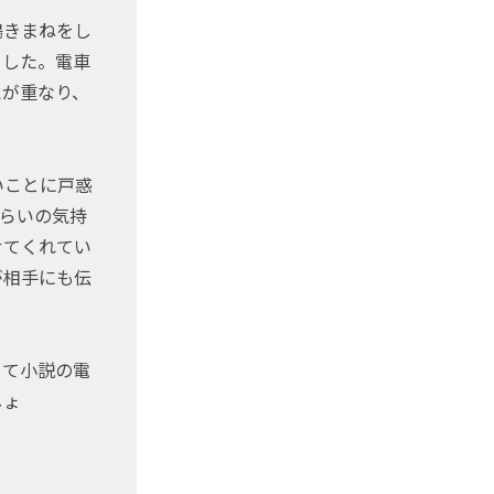
鳴きまねをし
ました。電車
えが重なり、
いことに戸惑
らいの気持
せてくれてい
が相手にも伝
して小説の電
しょ