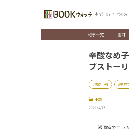
本を知る。本で知る
記事一覧
書評
辛酸なめ子
ブストーリ
恋愛小説
辛酸
小説
2021/4/15
漫画家でコラム