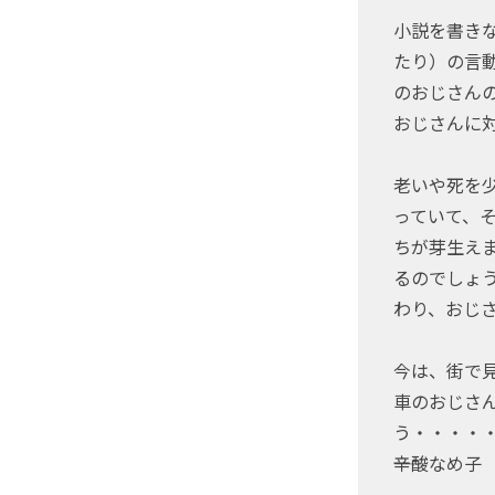
小説を書き
たり）の言
のおじさん
おじさんに
老いや死を
っていて、
ちが芽生え
るのでしょ
わり、おじ
今は、街で
車のおじさ
う・・・・
――辛酸なめ子