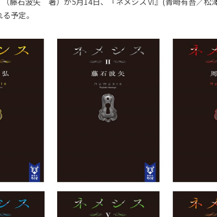
（藤石波矢 著）が5月14日、『ネメシスⅥ』(青崎有吾／松澤
れる予定。