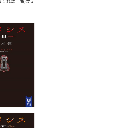
くれは 著)が6