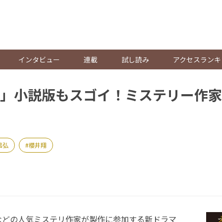
。
インタビュー
連載
試し読み
アクセスランキ
」小説版もスゴイ！ミステリー作家
昌弘
櫻井翔
どの人気ミステリ作家が製作に参加する新ドラマ