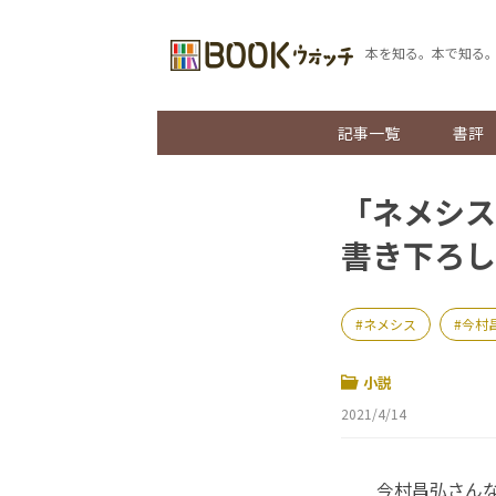
本を知る。本で知る
記事一覧
書評
「ネメシス
書き下ろし
ネメシス
今村
小説
2021/4/14
今村昌弘さんな