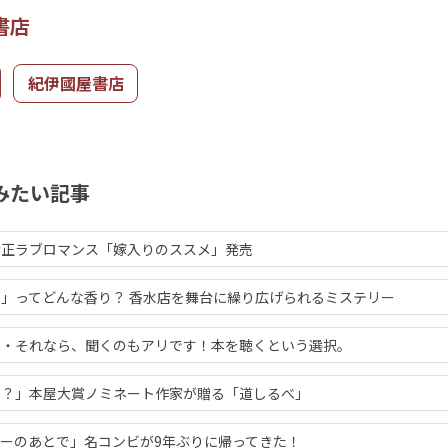
書店
紀伊國屋書店
みたい記事
大正ラブロマンス「嫁入りのススメ」発売
」ってどんな香り？ 香水店を舞台に繰り広げられるミステリー
・・それなら、聞くのもアリです！本を聴くという選択。
か？」本屋大賞ノミネート作家が贈る「道しるべ」
ーのあとで」名コンビが9年ぶりに帰ってきた！