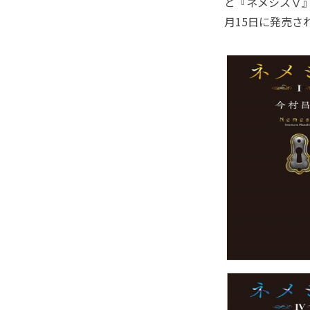
と『ネメシスⅤ』
月15日に発売さ