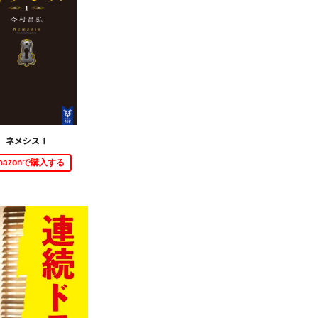
ネメシスⅠ
mazonで購入する