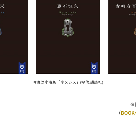
写真は小説版「ネメシス」(提供:講談社)
※
（
BOO