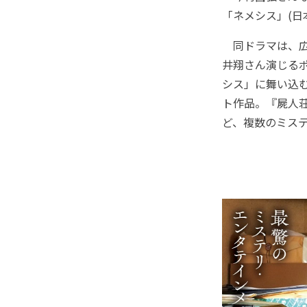
「ネメシス」(日
同ドラマは、広
井翔さん演じる
シス」に舞い込
ト作品。『屍人
ど、複数のミス