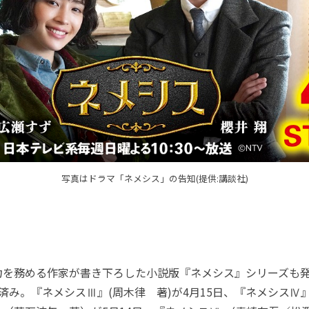
写真はドラマ「ネメシス」の告知(提供:講談社)
を務める作家が書き下ろした小説版『ネメシス』シリーズも
済み。『ネメシスⅢ』(周木律 著)が4月15日、『ネメシスⅣ