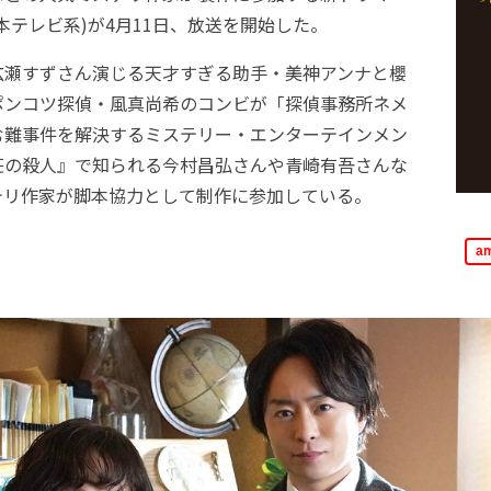
本テレビ系)が4月11日、放送を開始した。
瀬すずさん演じる天才すぎる助手・美神アンナと櫻
ポンコツ探偵・風真尚希のコンビが「探偵事務所ネメ
む難事件を解決するミステリー・エンターテインメン
荘の殺人』で知られる今村昌弘さんや青崎有吾さんな
テリ作家が脚本協力として制作に参加している。
a