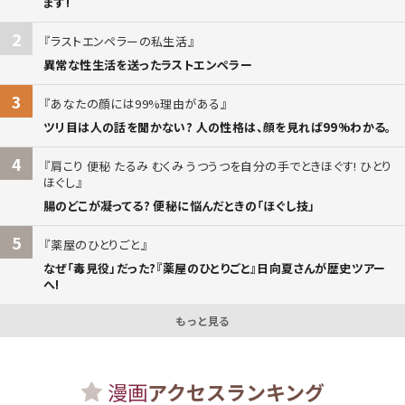
ます!
2
ラストエンペラーの私生活
異常な性生活を送ったラストエンペラー
3
あなたの顔には99%理由がある
ツリ目は人の話を聞かない? 人の性格は、顔を見れば99%わかる。
4
肩こり 便秘 たるみ むくみ うつうつを自分の手でときほぐす! ひとり
ほぐし
腸のどこが凝ってる? 便秘に悩んだときの「ほぐし技」
5
薬屋のひとりごと
なぜ「毒見役」だった?『薬屋のひとりごと』日向夏さんが歴史ツアー
へ!
もっと見る
漫画
アクセスランキング