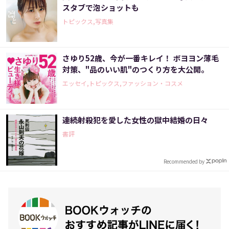
スタブで泡ショットも
トピックス,写真集
さゆり52歳、今が一番キレイ！ ボヨヨン薄毛
対策、"品のいい肌"のつくり方を大公開。
エッセイ,トピックス,ファッション・コスメ
連続射殺犯を愛した女性の獄中結婚の日々
書評
Recommended by