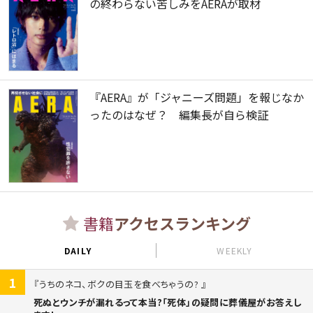
の終わらない苦しみをAERAが取材
『AERA』が「ジャニーズ問題」を報じなか
ったのはなぜ？ 編集長が自ら検証
書籍
アクセスランキング
DAILY
WEEKLY
1
うちのネコ、ボクの目玉を食べちゃうの?
死ぬとウンチが漏れるって本当?「死体」の疑問に葬儀屋がお答えし