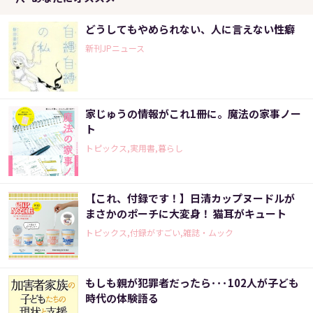
どうしてもやめられない、人に言えない性癖
新刊JPニュース
家じゅうの情報がこれ1冊に。魔法の家事ノー
ト
トピックス,実用書,暮らし
【これ、付録です！】日清カップヌードルが
まさかのポーチに大変身！ 猫耳がキュート
トピックス,付録がすごい,雑誌・ムック
もしも親が犯罪者だったら･･･102人が子ども
時代の体験語る