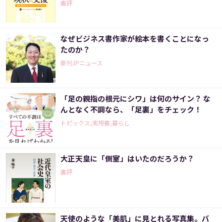
書評
なぜビジネス書作家が絵本を書くことになっ
たのか？
新刊JPニュース
「足の親指の根元にシワ」は何のサイン？ な
んとなく不調なら、「足裏」をチェック！
トピックス,実用書,暮らし
大正天皇に「側室」はいたのだろうか？
書評
天使のような「美肌」に見とれる写真集。バ