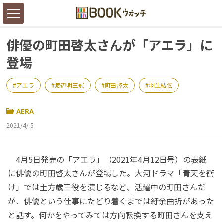
俳優の町田啓太さんが「アエラ」に
登場
アエラ
渡辺明三冠
町田啓太
羽生結弦
AERA
2021/4/ 5
4月5日発売の「アエラ」（2021年4月12日号）の表紙
に俳優の町田啓太さんが登場した。大河ドラマ「青天を衝
け」では土方歳三役を演じるなど、活躍中の町田さんだ
が、俳優という仕事にたどり着くまでは紆余曲折があった
と話す。何かをやってみては方向転換する町田さんを支え