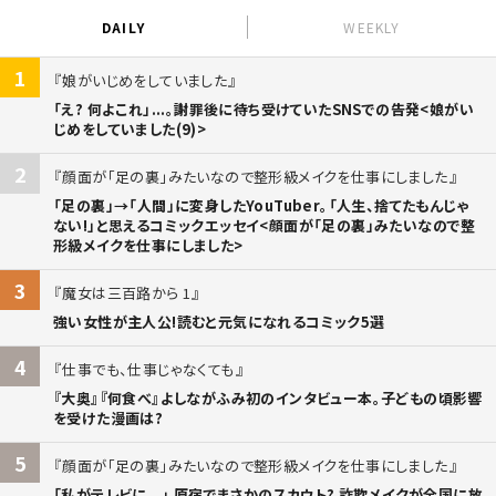
DAILY
WEEKLY
1
娘がいじめをしていました
「え? 何よこれ」...。謝罪後に待ち受けていたSNSでの告発<娘がい
じめをしていました(9)>
2
顔面が「足の裏」みたいなので整形級メイクを仕事にしました
「足の裏」→「人間」に変身したYouTuber。「人生、捨てたもんじゃ
ない!」と思えるコミックエッセイ<顔面が「足の裏」みたいなので整
形級メイクを仕事にしました>
3
魔女は三百路から 1
強い女性が主人公!読むと元気になれるコミック5選
4
仕事でも、仕事じゃなくても
『大奥』『何食べ』よしながふみ初のインタビュー本。子どもの頃影響
を受けた漫画は?
5
顔面が「足の裏」みたいなので整形級メイクを仕事にしました
「私がテレビに...」 原宿でまさかのスカウト? 詐欺メイクが全国に放