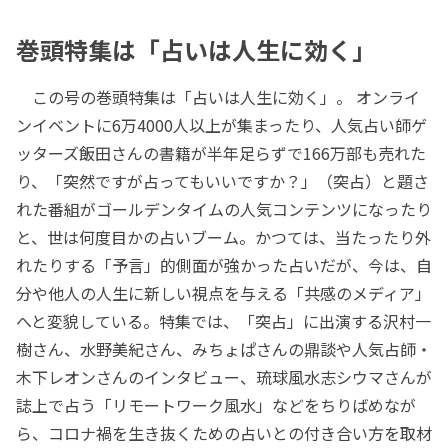
巻頭特集は「占いは人生に効く」
この号の巻頭特集は「占いは人生に効く」。 オンライ
ンイベントに6万4000人以上が集まったり、人気占い師ゲ
ッターズ飯田さんの書籍が半年足らずで166万部も売れた
り、「突然ですが占ってもいいですか？」（突占）と題さ
れた番組がゴールデンタイムの人気コンテンツになったり
と、世は何度目かの占いブーム。かつては、当たったり外
れたりする「予言」的側面が強かった占いだが、今は、自
分や他人の人生に新しい視点を与える「共感のメディア」
へと変貌している。特集では、「突占」に出演する沢村一
樹さん、水野美紀さん、みちょぱさんの鼎談や人気占師・
木下レオンさんのインタビュー、琉球風水志シウマさんが
誌上で占う「リモートワーク風水」などをちりばめなが
ら、コロナ禍を生き抜くための占いとの付き合い方を取材