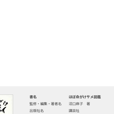
書名
ほぼ命がけサメ図鑑
監修・編集・著者名
沼口麻子 著
出版社名
講談社