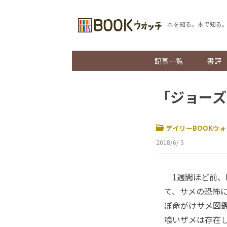
本を知る。本で知る
記事一覧
書評
「ジョーズ
デイリーBOOKウォ
2018/6/ 5
1週間ほど前、N
て、サメの恐怖
ぼ命がけサメ図
喰いザメは存在