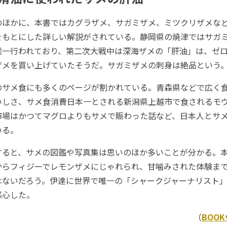
ほかに、本書ではカグラザメ、サガミザメ、ミツクリザメなど
をもとにした詳しい解説がされている。静岡県の焼津ではサガ
唯一行われており、第二次大戦中は深海ザメの「肝油」は、ゼ
ザメを買い上げていたそうだ。サガミザメの刺身は絶品という
サメ食にも多くのページが割かれている。青森県などで広く
いしさ、サメ食消費日本一とされる新潟県上越市で食されるモ
市場はかつてマグロよりもサメで賑わった話など、日本人とサ
いる。
ると、サメの図鑑や写真集は思いのほか多いことが分かる。本
からフィジーでレモンザメにじゃれられ、甘噛みされた体験ま
はないだろう。伊達に世界で唯一の「シャークジャーナリスト
感心した。
（
BOO