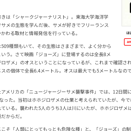
きは「シャークジャーナリスト」。東海大学海洋学
でサメの生態を学んだ後、サメが好きでフリーランス
かかわる取材と情報発信を行っている。
ほ
a
509種類もいて、その生態はさまざまで、よく分から
という。さて映画「ジョーズ」に登場するのは全長8メ
ジロザメ」のオスということになっているが、これまで確認さ
スの個体で全長6.4メートル。オスは最大でも5メートルなの
。
アメリカの「ニュージャージーサメ襲撃事件」では、12日間に
くなった。当初はホホジロザメの仕業と考えられていたが、今で
れている。襲われた5人のうち3人は川にいたが、ホホジロザメ
種だからだ。
こそ「人類にとってもっとも危険な種」と、「ジョーズ」の制