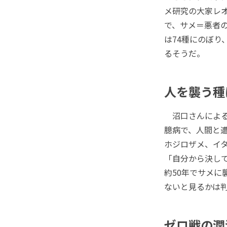
メ研究の大家レ
で、サメ＝悪者
は74種にのぼ
るそうだ。
人を襲う種
沼口さんによる
臆病で、人間と
ホジロザメ、イ
「自分から決して
約50年でサメに
ないと見るかは
ゼロ戦の潤