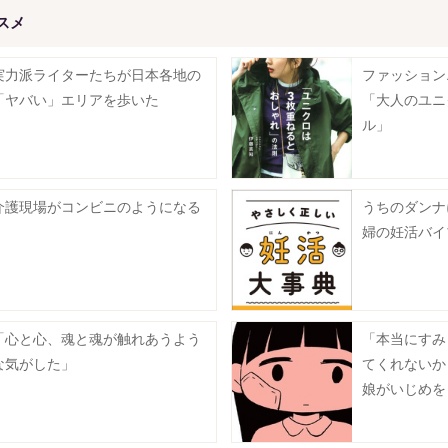
スメ
実力派ライターたちが日本各地の
ファッション
「ヤバい」エリアを歩いた
「大人のユニ
ル」
介護現場がコンビニのようになる
うちのダンナ
婦の妊活バイ
「心と心、魂と魂が触れあうよう
「本当にすみ
な気がした」
てくれないかも
娘がいじめを