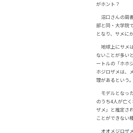
がホント？
沼口さんの肩書
部と同・大学院
となり、サメに
地球上にサメは
ないことが多い
ートルの「ホホ
ホジロザメは、メ
理があるという
モデルとなった
のうち4人が亡
ザメ」と推定さ
ことができない
オオメジロザメ