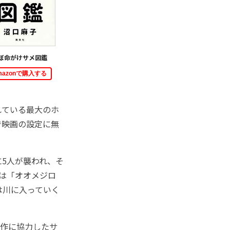
ぼ命がけサメ図鑑
mazonで購入する
れている最大のホ
で映画の設定に無
5人が襲われ、そ
は「オオメジロ
は川に入っていく
作に協力したサ