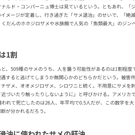
オナルド・コンパーニュ博士は見ているという。ともあれ、「
のイメージが定着し、行き過ぎた「サメ退治」のせいで、「絶
り、くだんのホホジロザメや水族館で人気の「魚類最大」のジン
は1割
と、509種のサメのうち、人を襲う可能性があるのは1割程度
遭遇すると逃げてしまうか無関心かのどちらかだという。被害
タチザメ、オオメジロザメ、シロワニと続く。不用意にサメを
近づいたり触ったりしないように」と呼びかける。アメリカで19
襲われて死亡したのは26人、年平均で0.5人だが、この数字を
判断が分かれるだろう。
滑油に使われたサメの肝油