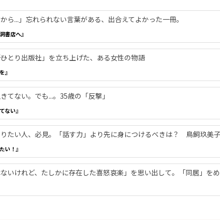
から...」忘れられない言葉がある、出合えてよかった一冊。
洞書店へ』
―「ひとり出版社」を立ち上げた、ある女性の物語
を』
てない。でも...。35歳の「反撃」
てない』
やりたい人、必見。「話す力」より先に身につけるべきは？ 鳥飼玖美
たい！』
ないけれど、たしかに存在した喜怒哀楽」を思い出して。「同居」をめ