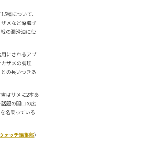
15種について、
ミザメなど深海ザ
ロ戦の潤滑油に使
。
食用にされるアブ
ウカザメの調理
メとの長いつきあ
書はサメに2本あ
で話題の間口の広
」を名乗っている
Kウォッチ編集部
）