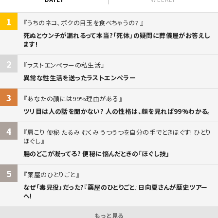
1
うちのネコ、ボクの目玉を食べちゃうの?
死ぬとウンチが漏れるって本当?「死体」の疑問に葬儀屋がお答えし
ます!
2
ラストエンペラーの私生活
異常な性生活を送ったラストエンペラー
3
あなたの顔には99%理由がある
ツリ目は人の話を聞かない? 人の性格は、顔を見れば99%わかる。
4
肩こり 便秘 たるみ むくみ うつうつを自分の手でときほぐす! ひとり
ほぐし
腸のどこが凝ってる? 便秘に悩んだときの「ほぐし技」
5
薬屋のひとりごと
なぜ「毒見役」だった?『薬屋のひとりごと』日向夏さんが歴史ツアー
へ!
もっと見る