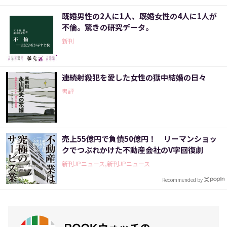
既婚男性の2人に1人、既婚女性の4人に1人が
不倫。驚きの研究データ。
新刊
連続射殺犯を愛した女性の獄中結婚の日々
書評
売上55億円で負債50億円！ リーマンショッ
クでつぶれかけた不動産会社のV字回復劇
新刊JPニュース,新刊JPニュース
Recommended by