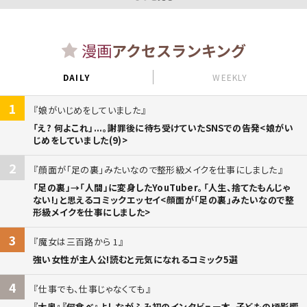
漫画
アクセスランキング
DAILY
WEEKLY
1
娘がいじめをしていました
「え? 何よこれ」...。謝罪後に待ち受けていたSNSでの告発<娘がい
じめをしていました(9)>
2
顔面が「足の裏」みたいなので整形級メイクを仕事にしました
「足の裏」→「人間」に変身したYouTuber。「人生、捨てたもんじゃ
ない!」と思えるコミックエッセイ<顔面が「足の裏」みたいなので整
形級メイクを仕事にしました>
3
魔女は三百路から 1
強い女性が主人公!読むと元気になれるコミック5選
4
仕事でも、仕事じゃなくても
『大奥』『何食べ』よしながふみ初のインタビュー本。子どもの頃影響