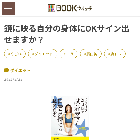
鏡に映る自分の身体にOKサイン出
せますか？
くびれ
ダイエット
ヨガ
扇田純
筋トレ
ダイエット
2021/2/22