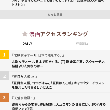
50代「本当はしたい...でも痛い!」どうすれば? 女医が教える「性の
トリセツ」
もっと見る
漫画
アクセスランキング
DAILY
WEEKLY
1
北欧女子オーサ、日本で恋をする。
北欧女子オーサ、日本で恋をする。:(7) 離婚率が高いスウェーデン。
結婚より人気なのは...
2
夏目友人帳 25
「夏目友人帳」コラボはんこ「夏目はんこ帳」 キャラクターイラスト
を使用した可愛らしいはんこ
3
天堂家物語 1
御曹司からの求婚、跡目騒動...大正ロマンの世界にどっぷりハマる
恋愛マンガ3選