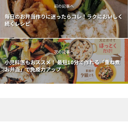
前の記事へ
毎日のお弁当作りに迷ったらコレ！ラクにおいしく
続くレシピ
次の記事へ
小児科医もおススメ！ 最短10分で作れる「重ね煮
お弁当」で免疫力アップ