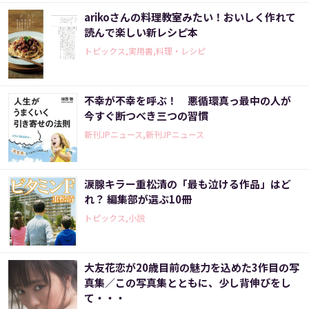
arikoさんの料理教室みたい！おいしく作れて
読んで楽しい新レシピ本
トピックス,実用書,料理・レシピ
不幸が不幸を呼ぶ！ 悪循環真っ最中の人が
今すぐ断つべき三つの習慣
新刊JPニュース,新刊JPニュース
涙腺キラー重松清の「最も泣ける作品」はど
れ？ 編集部が選ぶ10冊
トピックス,小説
大友花恋が20歳目前の魅力を込めた3作目の写
真集／この写真集とともに、少し背伸びをし
て・・・