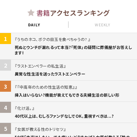
書籍
アクセスランキング
DAILY
WEEKLY
1
うちのネコ、ボクの目玉を食べちゃうの?
死ぬとウンチが漏れるって本当?「死体」の疑問に葬儀屋がお答えし
ます!
2
ラストエンペラーの私生活
異常な性生活を送ったラストエンペラー
3
『中高年のための性生活の知恵』
挿入はいらない?機能が衰えてもできる夫婦生活の新しい形
4
化け活。
40代以上は、むしろファンデなしでOK。重視すべきは...?
5
女医が教える性のトリセツ