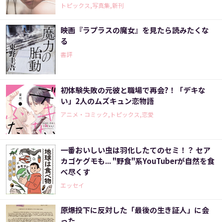
トピックス,写真集,新刊
映画『ラプラスの魔女』を見たら読みたくな
る
書評
初体験失敗の元彼と職場で再会?！「デキな
い」2人のムズキュン恋物語
アニメ・コミック,トピックス,恋愛
一番おいしい虫は羽化したてのセミ！？ セア
カゴケグモも... "野食"系YouTuberが自然を食
べ尽くす
エッセイ
原爆投下に反対した「最後の生き証人」に会
った