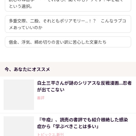
という選択。
多重交際、二股、それともポリアモリー...！？ こんなラブコ
メあっていいのか
借金、浮気、締め切りの言い訳に苦心した文豪たち
今、あなたにオススメ
白土三平さんが謎のシリアスな反戦漫画...忍者
が出てこない
書評
『牛疫』、読売の書評でも紹介――根絶した感染
症から「学ぶべきことは多い」
トピックス,新刊