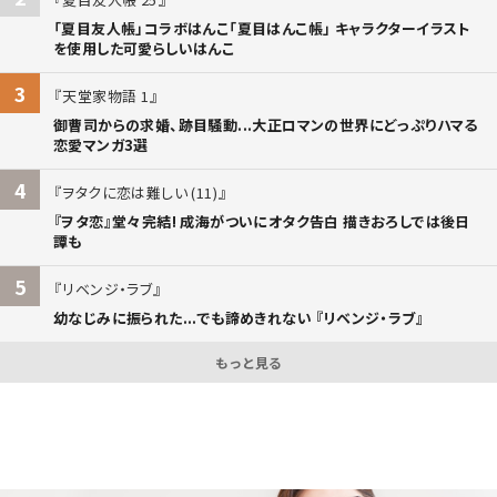
「夏目友人帳」コラボはんこ「夏目はんこ帳」 キャラクターイラスト
を使用した可愛らしいはんこ
3
天堂家物語 1
御曹司からの求婚、跡目騒動...大正ロマンの世界にどっぷりハマる
恋愛マンガ3選
4
ヲタクに恋は難しい (11)
『ヲタ恋』堂々完結! 成海がついにオタク告白 描きおろしでは後日
譚も
5
リベンジ・ラブ
幼なじみに振られた...でも諦めきれない 『リベンジ・ラブ』
もっと見る