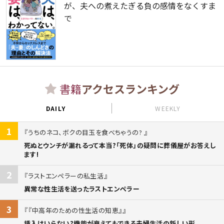
が、夫への煮えたぎる負の感情をなくすま
で
書籍
アクセスランキング
DAILY
WEEKLY
1
うちのネコ、ボクの目玉を食べちゃうの?
死ぬとウンチが漏れるって本当?「死体」の疑問に葬儀屋がお答えし
ます!
2
ラストエンペラーの私生活
異常な性生活を送ったラストエンペラー
3
『中高年のための性生活の知恵』
挿入はいらない?機能が衰えてもできる夫婦生活の新しい形