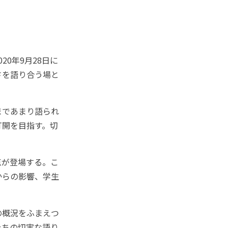
0年9月28日に
さを語り合う場と
まであまり語られ
打開を目指す。切
点が登場する。こ
からの影響、学生
。
の概況をふまえつ
たちの切実な語り