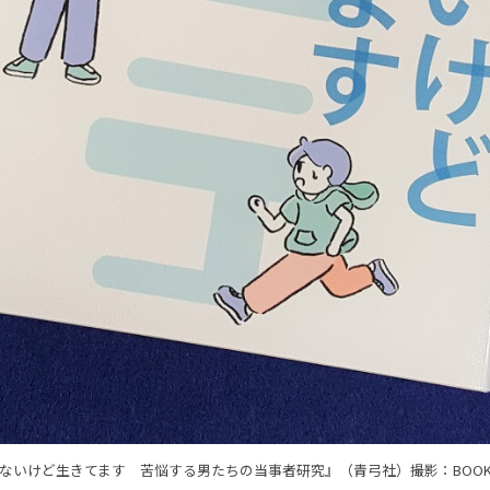
ないけど生きてます 苦悩する男たちの当事者研究』（青弓社）撮影：BOO