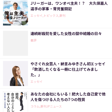
Jリーガーは、ワンオペ主夫！？ 大久保嘉人
選手の家事・育児奮闘記
エッセイ,トピックス,新刊
連続射殺犯を愛した女性の獄中結婚の日々
書評
やさぐれ女芸人・納言みゆきさん初エッセイ
「飲酒したくなる一冊に仕上げてみまし
た。」
エッセイ
あなたの会社にもいる！肥大した自己愛で他
人を傷つける人たちの7つの性質
コラム,新刊JPニュース