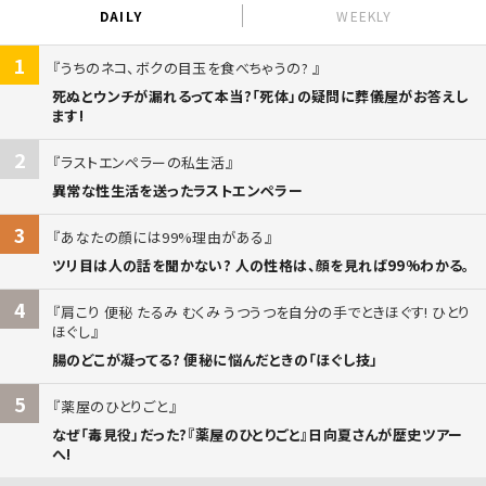
DAILY
WEEKLY
1
うちのネコ、ボクの目玉を食べちゃうの?
死ぬとウンチが漏れるって本当?「死体」の疑問に葬儀屋がお答えし
ます!
2
ラストエンペラーの私生活
異常な性生活を送ったラストエンペラー
3
あなたの顔には99%理由がある
ツリ目は人の話を聞かない? 人の性格は、顔を見れば99%わかる。
4
肩こり 便秘 たるみ むくみ うつうつを自分の手でときほぐす! ひとり
ほぐし
腸のどこが凝ってる? 便秘に悩んだときの「ほぐし技」
5
薬屋のひとりごと
なぜ「毒見役」だった?『薬屋のひとりごと』日向夏さんが歴史ツアー
へ!