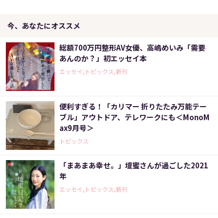
今、あなたにオススメ
総額700万円整形AV女優、高嶋めいみ「需要
あんのか？」初エッセイ本
エッセイ,トピックス,新刊
便利すぎる！「カリマー 折りたたみ万能テー
ブル」アウトドア、テレワークにも＜MonoM
ax9月号＞
トピックス
「まあまあ幸せ。」壇蜜さんが過ごした2021
年
エッセイ,トピックス,新刊