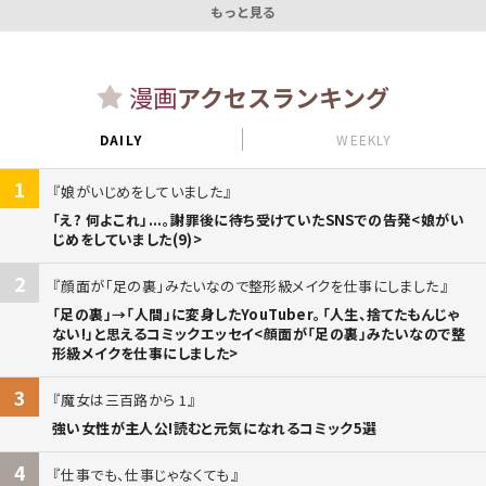
もっと見る
漫画
アクセスランキング
DAILY
WEEKLY
1
娘がいじめをしていました
「え? 何よこれ」...。謝罪後に待ち受けていたSNSでの告発<娘がい
じめをしていました(9)>
2
顔面が「足の裏」みたいなので整形級メイクを仕事にしました
「足の裏」→「人間」に変身したYouTuber。「人生、捨てたもんじゃ
ない!」と思えるコミックエッセイ<顔面が「足の裏」みたいなので整
形級メイクを仕事にしました>
3
魔女は三百路から 1
強い女性が主人公!読むと元気になれるコミック5選
4
仕事でも、仕事じゃなくても