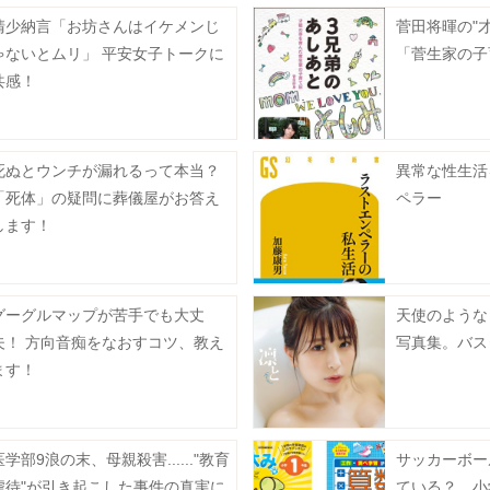
清少納言「お坊さんはイケメンじ
菅田将暉の"
ゃないとムリ」 平安女子トークに
「菅生家の子
共感！
死ぬとウンチが漏れるって本当？
異常な性生活
「死体」の疑問に葬儀屋がお答え
ペラー
します！
グーグルマップが苦手でも大丈
天使のような
夫！ 方向音痴をなおすコツ、教え
写真集。バス
ます！
医学部9浪の末、母親殺害......"教育
サッカーボー
虐待"が引き起こした事件の真実に
ている？ 小