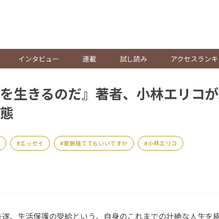
。
インタビュー
連載
試し読み
アクセスランキ
を生きるのだ』著者、小林エリコが
態
エッセイ
家族捨ててもいいですか
小林エリコ
遂、生活保護の受給という、自身のこれまでの壮絶な人生を