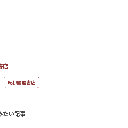
書店
紀伊國屋書店
みたい記事