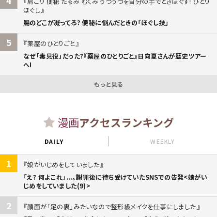
肩こり 便秘 たるみ むくみ うつうつを自分の手でときほぐす! ひとり
ほぐし
腸のどこが凝ってる? 便秘に悩んだときの「ほぐし技」
5
薬屋のひとりごと
なぜ「毒見役」だった?『薬屋のひとりごと』日向夏さんが歴史ツアー
へ!
もっと見る
漫画
アクセスランキング
DAILY
WEEKLY
1
娘がいじめをしていました
「え? 何よこれ」...。謝罪後に待ち受けていたSNSでの告発<娘がい
じめをしていました(9)>
2
顔面が「足の裏」みたいなので整形級メイクを仕事にしました