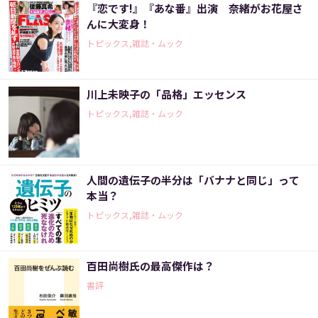
『恋です!』『あな番』出演 奈緒がお花屋さ
んに大変身！
トピックス,雑誌・ムック
川上未映子の「品格」エッセンス
トピックス,雑誌・ムック
人間の遺伝子の半分は「バナナと同じ」って
本当？
トピックス,雑誌・ムック
百田尚樹氏の最高傑作は？
書評