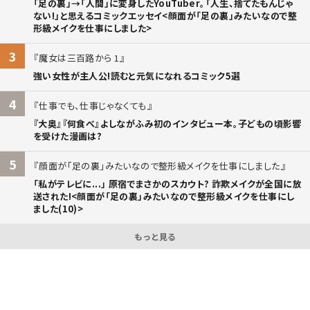
「足の裏」→「人間」に変身したYouTuber。「人生、捨てたもんじゃ
ない!」と思えるコミックエッセイ<顔面が「足の裏」みたいなので整
形級メイクを仕事にしました>
3
魔女は三百路から 1
強い女性が主人公!読むと元気になれるコミック5選
4
仕事でも、仕事じゃなくても
『大奥』『何食べ』よしながふみ初のインタビュー本。子どもの頃影響
を受けた漫画は?
5
顔面が「足の裏」みたいなので整形級メイクを仕事にしました
「私がテレビに...」 原宿でまさかのスカウト? 詐欺メイクが全国に放
送された!<顔面が「足の裏」みたいなので整形級メイクを仕事にし
ました(10)>
もっと見る