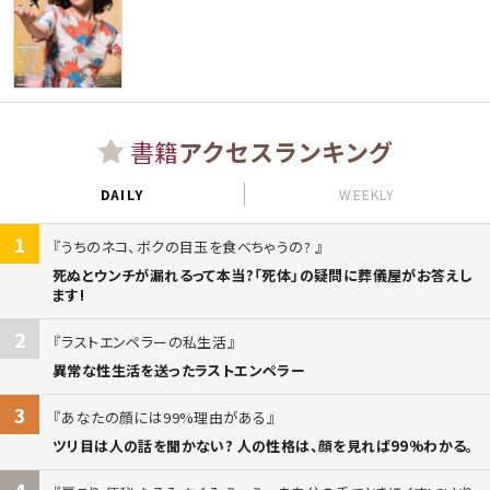
書籍
アクセスランキング
DAILY
WEEKLY
1
うちのネコ、ボクの目玉を食べちゃうの?
死ぬとウンチが漏れるって本当?「死体」の疑問に葬儀屋がお答えし
ます!
2
ラストエンペラーの私生活
異常な性生活を送ったラストエンペラー
3
あなたの顔には99%理由がある
ツリ目は人の話を聞かない? 人の性格は、顔を見れば99%わかる。
4