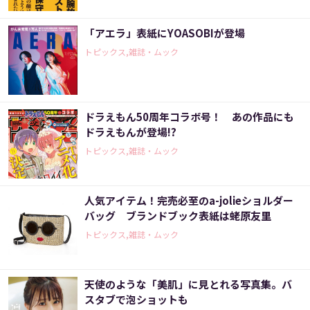
「アエラ」表紙にYOASOBIが登場
トピックス,雑誌・ムック
ドラえもん50周年コラボ号！ あの作品にも
ドラえもんが登場!?
トピックス,雑誌・ムック
人気アイテム！完売必至のa-jolieショルダー
バッグ ブランドブック表紙は蛯原友里
トピックス,雑誌・ムック
天使のような「美肌」に見とれる写真集。バ
スタブで泡ショットも