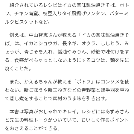
紹介されているレシピはイカの薬味醤油焼きそば、ポト
フ、チキン南蛮、枝豆入りタイ風揚げワンタン、バターミ
ルクビスケットなど。
例えば、中山智恵さんが教える「イカの薬味醤油焼きそ
ば」は、イカとショウガ、長ネギ、オクラ、ししとう、み
ょうが、青じそを入れ、醤油やみりん、砂糖で味付けをす
る。食感がべちゃっとしないようにするコツは、麺を先に
焼くことだ。
また、かえるちゃんが教える「ポトフ」はコンソメを使
わない。新ごぼうや新玉ねぎなどの春野菜と鶏手羽を重ね
て蒸し煮をすることで素材のうま味を引き出す。
本書は写真がおしゃれでキレイ。レシピにはあずみさん
と先生の料理トークがついていて、おいしく作るポイント
をおさえることができる。