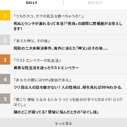
DAILY
WEEKLY
1
うちのネコ、ボクの目玉を食べちゃうの?
死ぬとウンチが漏れるって本当?「死体」の疑問に葬儀屋がお答えし
ます!
2
消えた神父、その後
昭和の二大未解決事件。海外に消えた「神父」はその後...。
3
ラストエンペラーの私生活
異常な性生活を送ったラストエンペラー
4
あなたの顔には99%理由がある
ツリ目は人の話を聞かない? 人の性格は、顔を見れば99%わかる。
5
肩こり 便秘 たるみ むくみ うつうつを自分の手でときほぐす! ひとり
ほぐし
腸のどこが凝ってる? 便秘に悩んだときの「ほぐし技」
もっと見る