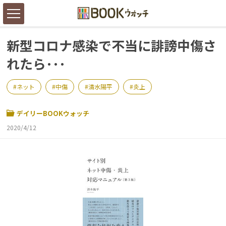
新型コロナ感染で不当に誹謗中傷さ
れたら･･･
ネット
中傷
清水陽平
炎上
デイリーBOOKウォッチ
2020/4/12