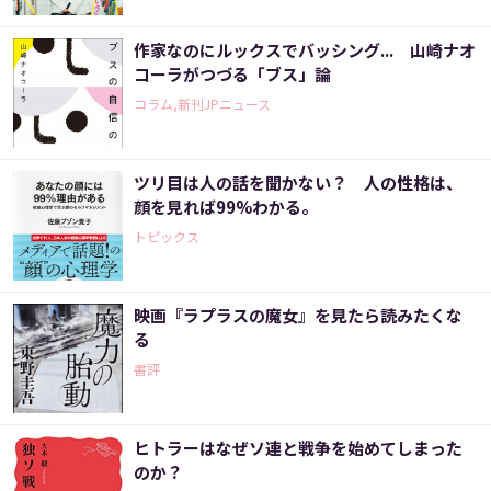
作家なのにルックスでバッシング... 山崎ナオ
コーラがつづる「ブス」論
コラム,新刊JPニュース
ツリ目は人の話を聞かない？ 人の性格は、
顔を見れば99%わかる。
トピックス
映画『ラプラスの魔女』を見たら読みたくな
る
書評
ヒトラーはなぜソ連と戦争を始めてしまった
のか？