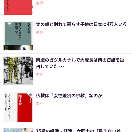
書評
実の親と別れて暮らす子供は日本に4万人いる
書評
飢餓のガダルカナルで大隊長は肉の缶詰を独
占していた･･･
書評
仏教は「女性差別の宗教」なのか
書評
35歳の婚活・妊活。女同士の「見えない差