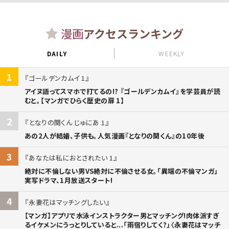
漫画
アクセスランキング
DAILY
WEEKLY
1
ゴールデンカムイ 1
アイヌ語ってスマホで打てるの!? 『ゴールデンカムイ』を学芸員が読
むと。【マンガでひらく歴史の扉 1】
2
となりの関くん じゅにあ 1
あの2人が結婚、子供も。人気漫画『となりの関くん』の10年後
3
あなたは私におとされたい 1
絶対に不倫しない男VS絶対に不倫させる女。「異端の不倫マンガ」
実写ドラマ、1月放送スタート!
4
永妻花はマッチングしたい
【マンガ】アプリで水泳インストラクター男とマッチング!肉体派すぎ
るイケメンにうっとりしていると...「雨宿りしてく?」〈永妻花はマッチ