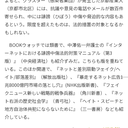
よると、クラスター（感染者集団）が発生した京都産業大
（京都市北区）には、抗議や意見の電話やメールが数百件
寄せられ、中には誹謗（ひぼう）中傷や脅迫的な内容もあ
るという。限度を超えたものは、法的措置の対象となるか
もしれない。
BOOKウォッチでは類書で、中澤佑一弁護士の『インタ
ーネットにおける誹謗中傷法的対策マニュアル（第3
版）』（中央経済社）も紹介ずみだ。こちらも版を重ねて
いる。このほか関連で、『ネットと差別扇動――フェイク/ヘ
イト/部落差別』（解放出版社）、『暴走するネット広告――1
兆8000億円市場の落とし穴』(NHK出版新書)、『フェイ
クニュース――新しい戦略的戦争兵器』（角川新書）、『ネッ
ト右派の歴史社会学』（青弓社）、『ヘイト・スピーチと
地方自治体――共犯にならないために』（三一書房）なども紹
介している。