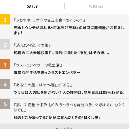
DAILY
WEEKLY
1
うちのネコ、ボクの目玉を食べちゃうの?
死ぬとウンチが漏れるって本当?「死体」の疑問に葬儀屋がお答えし
ます!
2
消えた神父、その後
昭和の二大未解決事件。海外に消えた「神父」はその後...。
3
ラストエンペラーの私生活
異常な性生活を送ったラストエンペラー
4
あなたの顔には99%理由がある
ツリ目は人の話を聞かない? 人の性格は、顔を見れば99%わかる。
5
肩こり 便秘 たるみ むくみ うつうつを自分の手でときほぐす! ひとり
ほぐし
腸のどこが凝ってる? 便秘に悩んだときの「ほぐし技」
もっと見る