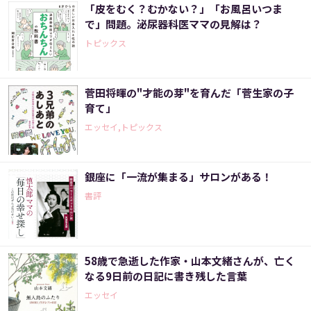
「皮をむく？むかない？」「お風呂いつま
で」問題。泌尿器科医ママの見解は？
トピックス
菅田将暉の"才能の芽"を育んだ「菅生家の子
育て」
エッセイ,トピックス
銀座に「一流が集まる」サロンがある！
書評
58歳で急逝した作家・山本文緒さんが、亡く
なる9日前の日記に書き残した言葉
エッセイ