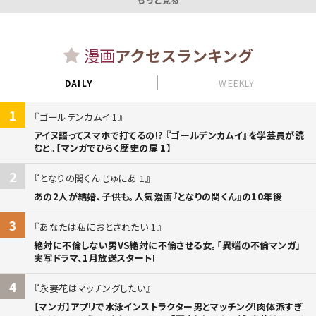
漫画
アクセスランキング
DAILY
WEEKLY
1
ゴールデンカムイ 1
アイヌ語ってスマホで打てるの!? 『ゴールデンカムイ』を学芸員が読
むと。【マンガでひらく歴史の扉 1】
2
となりの関くん じゅにあ 1
あの2人が結婚、子供も。人気漫画『となりの関くん』の10年後
3
あなたは私におとされたい 1
絶対に不倫しない男VS絶対に不倫させる女。「異端の不倫マンガ」
実写ドラマ、1月放送スタート!
4
永妻花はマッチングしたい
【マンガ】アプリで水泳インストラクター男とマッチング!肉体派すぎ