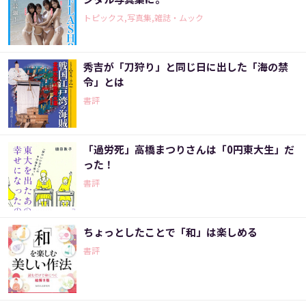
トピックス,写真集,雑誌・ムック
秀吉が「刀狩り」と同じ日に出した「海の禁
令」とは
書評
「過労死」高橋まつりさんは「0円東大生」だ
った！
書評
ちょっとしたことで「和」は楽しめる
書評