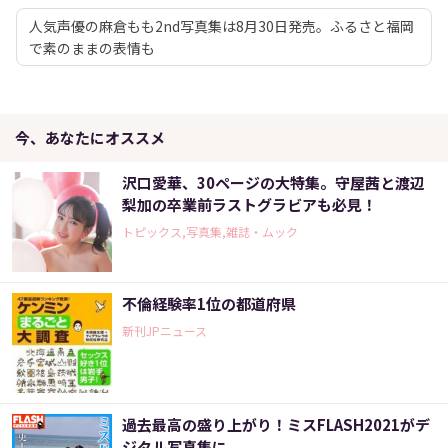
人気声優の麻倉もも2nd写真集は8月30日発売。ふるさと福岡
で素のままの表情も
今、あなたにオススメ
沢口愛華、30ページの大特集。守屋茜と渡辺
梨加の卒業前ラストグラビアも必見！
トピックス,写真集,雑誌・ムック
不倫経験率1位の都道府県
新刊JPニュース
過去最高の盛り上がり！ミスFLASH2021がデ
ジタル写真集に。