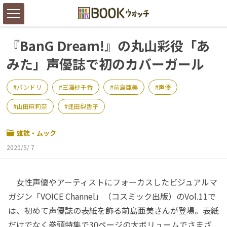
『BanG Dream!』の丸山彩役「あ
みた」声優誌で初のカバーガール
バンドリ
三澤紗千香
前島亜美
声優
山田麻莉奈
逢田梨香子
雑誌・ムック
2020/5/ 7
女性声優やアーティストにフォーカスしたビジュアルマ
ガジン「VOICE Channel」（コスミック出版）のVol.11で
は、初めて声優誌の表紙を飾る前島亜美さんが登場。表紙
だけでなく巻頭特集で30ページの大ボリュームでさまざ