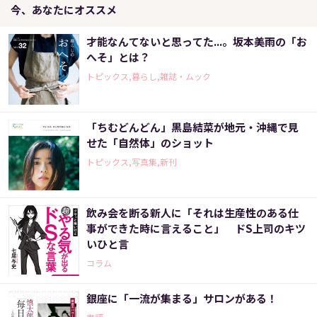
今、あなたにオススメ
才能なんてないと思ってた...。坂本美雨の「お
へそ」とは？
トピックス,暮らし,雑誌・ムック
「ちむどんどん」黒島結菜が地元・沖縄で見
せた「自然体」のショット
トピックス,写真集,新刊
飲み会を断る新人に「それは生産性のある仕
事ができた時に言えること」 ドS上司のキツ
いひと言
コラム
銀座に「一流が集まる」サロンがある！