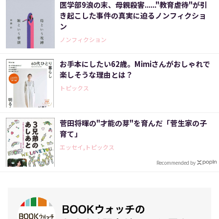
医学部9浪の末、母親殺害......"教育虐待"が引
き起こした事件の真実に迫るノンフィクショ
ン
ノンフィクション
お手本にしたい62歳。Mimiさんがおしゃれで
楽しそうな理由とは？
トピックス
菅田将暉の"才能の芽"を育んだ「菅生家の子
育て」
エッセイ,トピックス
Recommended by