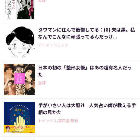
書評
タワマンに住んで後悔してる：(8) 夫は黒。私
なんでこんなに頑張ってるんだっけ...
アニメ・コミック
日本の初の「整形女優」はあの超有名人だっ
た
書評
手が小さい人は大胆?! 人気占い師が教える手
相の見かた
トピックス,実用書,新刊