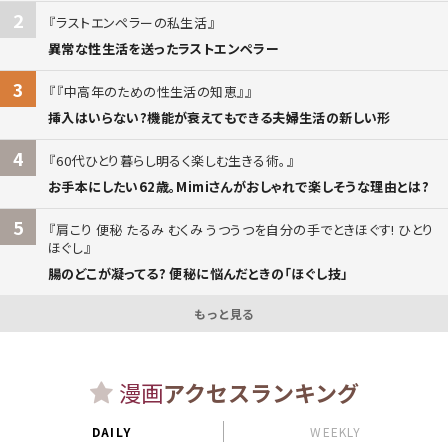
2
ラストエンペラーの私生活
異常な性生活を送ったラストエンペラー
3
『中高年のための性生活の知恵』
挿入はいらない?機能が衰えてもできる夫婦生活の新しい形
4
60代ひとり暮らし明るく楽しむ生きる術。
お手本にしたい62歳。Mimiさんがおしゃれで楽しそうな理由とは?
5
肩こり 便秘 たるみ むくみ うつうつを自分の手でときほぐす! ひとり
ほぐし
腸のどこが凝ってる? 便秘に悩んだときの「ほぐし技」
もっと見る
漫画
アクセスランキング
DAILY
WEEKLY