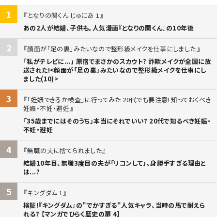
1
となりの関くん じゅにあ 1
あの2人が結婚、子供も。人気漫画『となりの関くん』の10年後
2
顔面が「足の裏」みたいなので整形級メイクを仕事にしました
「私がテレビに...」 原宿でまさかのスカウト? 詐欺メイクが全国に放
送された!<顔面が「足の裏」みたいなので整形級メイクを仕事にし
ました(10)>
3
「妊娠できるか検査」に行ってみた 20代でも要注意! 知っておくべき
妊娠・不妊・避妊
「35歳までにはそのうち」本当にそれでいい? 20代で知るべき妊娠・
不妊・避妊
4
無職の夫に捨てられました
結婚10年目、無職3度目の夫が「リコンして」。身勝手すぎる理由と
は...?
5
キングダム 1
検証!『キングダム』の"でかすぎる"人気キャラ、当時の馬で耐えら
れる? 【マンガでひらく歴史の扉 4】