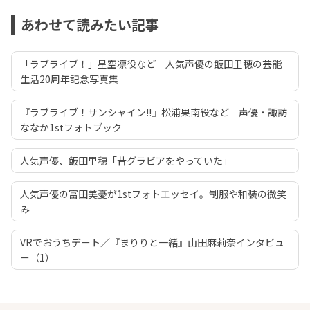
あわせて読みたい記事
「ラブライブ！」星空凛役など 人気声優の飯田里穂の芸能
生活20周年記念写真集
『ラブライブ！サンシャイン!!』松浦果南役など 声優・諏訪
ななか1stフォトブック
人気声優、飯田里穂「昔グラビアをやっていた」
人気声優の富田美憂が1stフォトエッセイ。制服や和装の微笑
み
VRでおうちデート／『まりりと一緒』山田麻莉奈インタビュ
ー（1）