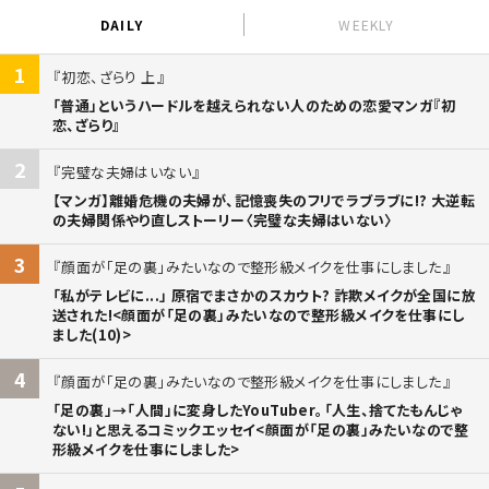
DAILY
WEEKLY
1
初恋、ざらり 上
「普通」というハードルを越えられない人のための恋愛マンガ『初
恋、ざらり』
2
完璧な夫婦はいない
【マンガ】離婚危機の夫婦が、記憶喪失のフリでラブラブに!? 大逆転
の夫婦関係やり直しストーリー〈完璧な夫婦はいない〉
3
顔面が「足の裏」みたいなので整形級メイクを仕事にしました
「私がテレビに...」 原宿でまさかのスカウト? 詐欺メイクが全国に放
送された!<顔面が「足の裏」みたいなので整形級メイクを仕事にし
ました(10)>
4
顔面が「足の裏」みたいなので整形級メイクを仕事にしました
「足の裏」→「人間」に変身したYouTuber。「人生、捨てたもんじゃ
ない!」と思えるコミックエッセイ<顔面が「足の裏」みたいなので整
形級メイクを仕事にしました>