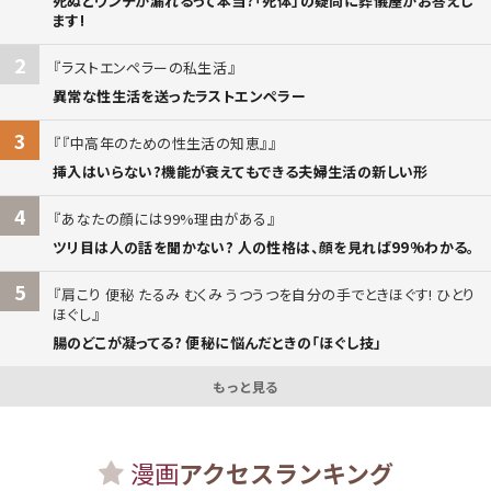
死ぬとウンチが漏れるって本当?「死体」の疑問に葬儀屋がお答えし
ます!
2
ラストエンペラーの私生活
異常な性生活を送ったラストエンペラー
3
『中高年のための性生活の知恵』
挿入はいらない?機能が衰えてもできる夫婦生活の新しい形
4
あなたの顔には99%理由がある
ツリ目は人の話を聞かない? 人の性格は、顔を見れば99%わかる。
5
肩こり 便秘 たるみ むくみ うつうつを自分の手でときほぐす! ひとり
ほぐし
腸のどこが凝ってる? 便秘に悩んだときの「ほぐし技」
もっと見る
漫画
アクセスランキング