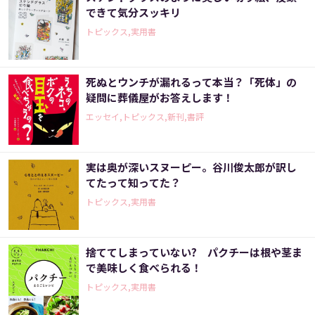
できて気分スッキリ
トピックス,実用書
死ぬとウンチが漏れるって本当？「死体」の
疑問に葬儀屋がお答えします！
エッセイ,トピックス,新刊,書評
実は奥が深いスヌーピー。谷川俊太郎が訳し
てたって知ってた？
トピックス,実用書
捨ててしまっていない? パクチーは根や茎ま
で美味しく食べられる！
トピックス,実用書