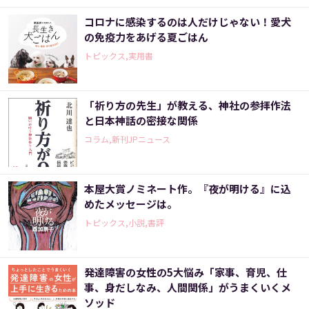
コロナに感染するのは人だけじゃない！愛犬
の免疫力をあげる夏ごはん
トピックス,実用書
「祈り方の先生」が教える、神社の参拝作法
と日本神話の密接な関係
コラム,新刊JPニュース
本屋大賞ノミネート作。『夜が明ける』に込
めたメッセージは。
トピックス,小説,書評
発達障害の女性の5大悩み「家事、育児、仕
事、身だしなみ、人間関係」がうまくいくメ
ソッド