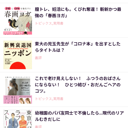
膣トレ、妊活にも。くびれ奪還！ 斬新かつ最
強の「春画ヨガ」
トピックス,実用書
東大の児玉先生が「コロナ本」を出すとした
らタイトルは？
書評
これで老け見えしない！ ふつうのおばさん
にならない！ ひとつ結び・おだんごヘアの
コツ。
トピックス,実用書
幼稚園のパパ友同士で不倫したら...現代のリア
ルむきだしに
書評