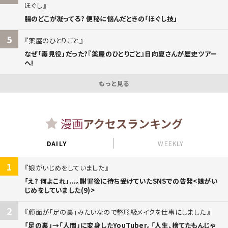
ほぐし
腸のどこが凝ってる? 便秘に悩んだときの「ほぐし技」
5
薬屋のひとりごと
なぜ「毒見役」だった?『薬屋のひとりごと』日向夏さんが歴史ツアー
へ!
もっと見る
漫画
アクセスランキング
DAILY
WEEKLY
1
娘がいじめをしていました
「え? 何よこれ」...。謝罪後に待ち受けていたSNSでの告発<娘がい
じめをしていました(9)>
2
顔面が「足の裏」みたいなので整形級メイクを仕事にしました
「足の裏」→「人間」に変身したYouTuber。「人生、捨てたもんじゃ