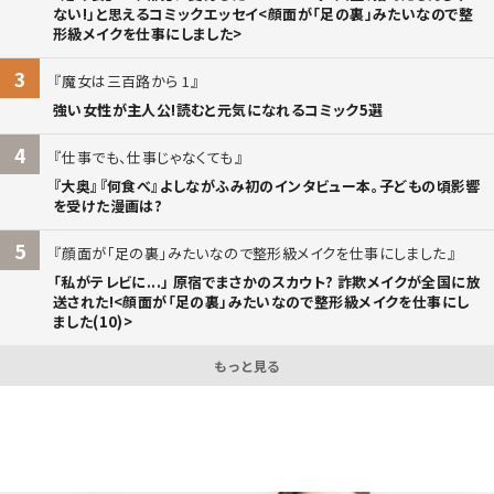
ない!」と思えるコミックエッセイ<顔面が「足の裏」みたいなので整
形級メイクを仕事にしました>
3
魔女は三百路から 1
強い女性が主人公!読むと元気になれるコミック5選
4
仕事でも、仕事じゃなくても
『大奥』『何食べ』よしながふみ初のインタビュー本。子どもの頃影響
を受けた漫画は?
5
顔面が「足の裏」みたいなので整形級メイクを仕事にしました
「私がテレビに...」 原宿でまさかのスカウト? 詐欺メイクが全国に放
送された!<顔面が「足の裏」みたいなので整形級メイクを仕事にし
ました(10)>
もっと見る