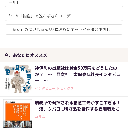
ール」
3つの「軸色」で脱おばさんコーデ
「悪女」の深見じゅんが5年ぶりにエッセイを描き下ろし
今、あなたにオススメ
神保町の出版社は賞金50万円をどうしたの
か？ ～ 晶文社 太田泰弘社長インタビュ
ー ～
インタビュー,トピックス
刑務所で発揮される創意工夫がすごすぎる！
酒、タバコ...嗜好品を自作する受刑者たち
コラム