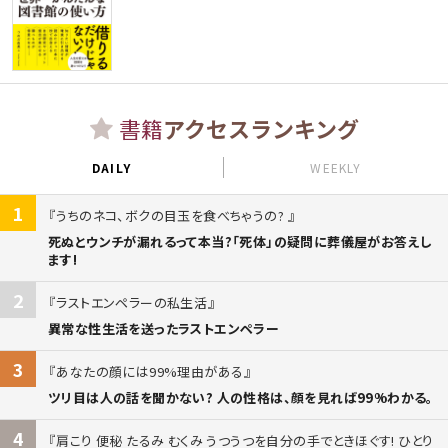
書籍
アクセスランキング
DAILY
WEEKLY
1
うちのネコ、ボクの目玉を食べちゃうの?
死ぬとウンチが漏れるって本当?「死体」の疑問に葬儀屋がお答えし
ます!
2
ラストエンペラーの私生活
異常な性生活を送ったラストエンペラー
3
あなたの顔には99%理由がある
ツリ目は人の話を聞かない? 人の性格は、顔を見れば99%わかる。
4
肩こり 便秘 たるみ むくみ うつうつを自分の手でときほぐす! ひとり