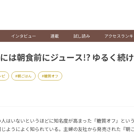
。
インタビュー
連載
試し読み
アクセスランキ
には朝食前にジュース!? ゆるく続
シピ
朝ごはん
糖質オフ
人はいないというほどに知名度が高まった「糖質オフ」とい
同じようによく知られている。主婦の友社から発売された『朝