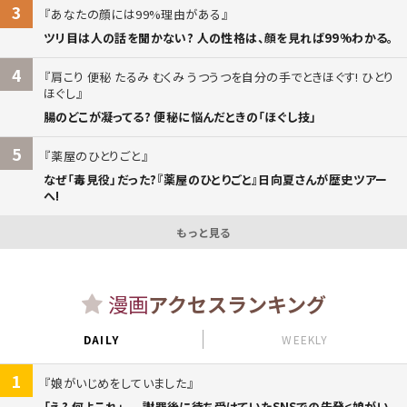
3
あなたの顔には99%理由がある
ツリ目は人の話を聞かない? 人の性格は、顔を見れば99%わかる。
4
肩こり 便秘 たるみ むくみ うつうつを自分の手でときほぐす! ひとり
ほぐし
腸のどこが凝ってる? 便秘に悩んだときの「ほぐし技」
5
薬屋のひとりごと
なぜ「毒見役」だった?『薬屋のひとりごと』日向夏さんが歴史ツアー
へ!
もっと見る
漫画
アクセスランキング
DAILY
WEEKLY
1
娘がいじめをしていました
「え? 何よこれ」...。謝罪後に待ち受けていたSNSでの告発<娘がい