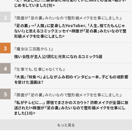
じめをしていました(9)>
2
顔面が「足の裏」みたいなので整形級メイクを仕事にしました
「足の裏」→「人間」に変身したYouTuber。「人生、捨てたもんじゃ
ない!」と思えるコミックエッセイ<顔面が「足の裏」みたいなので整
形級メイクを仕事にしました>
3
魔女は三百路から 1
強い女性が主人公!読むと元気になれるコミック5選
4
仕事でも、仕事じゃなくても
『大奥』『何食べ』よしながふみ初のインタビュー本。子どもの頃影響
を受けた漫画は?
5
顔面が「足の裏」みたいなので整形級メイクを仕事にしました
「私がテレビに...」 原宿でまさかのスカウト? 詐欺メイクが全国に放
送された!<顔面が「足の裏」みたいなので整形級メイクを仕事にし
ました(10)>
もっと見る