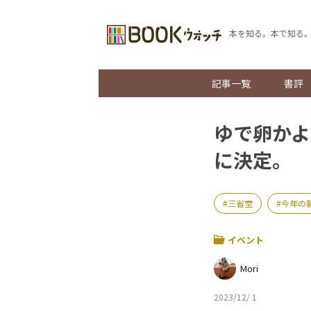
本を知る。本で知る
記事一覧
書評
ゆで卵かよ
に決定。
三省堂
今年の
イベント
Mori
2023/12/ 1