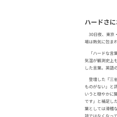
ハードさに
30日夜、東京
場は熱気に包ま
「ハードな言葉
気温が観測史上
した言葉。英語のgl
登壇した『三省
ものがない」と
いうと穏やかに
です」と補足し
葉としては滑稽
談ではなくなっ