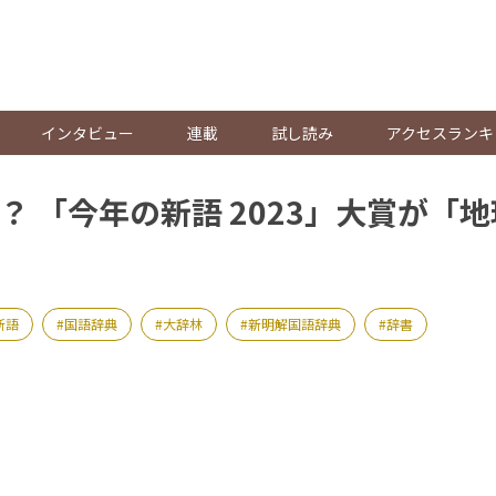
。
インタビュー
連載
試し読み
アクセスランキ
？ 「今年の新語 2023」大賞が「
新語
国語辞典
大辞林
新明解国語辞典
辞書