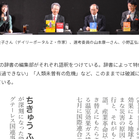
及子さん（デイリーポータルＺ・作家）、選考委員の山本康一さん、小野正弘
の辞書の編集部がそれぞれ語釈をつけている。辞書によって特
看過できない」「人類未曽有の危機」など、このままでは破滅
ている。