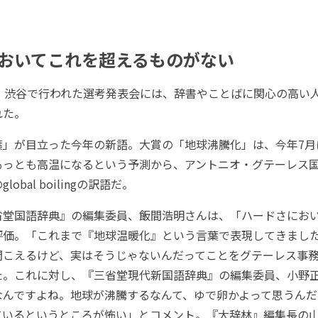
おいてこれを超えるものがない
・渋谷で行われた選考発表会には、辞書やことばに関心の高い
れた。
」が目立った今年の新語。大賞の「地球沸騰化」は、今年7月
もっとも高温になるという予測から、アントニオ・グテーレス
obal boilingの訳語だ。
堂国語辞典』の編集委員、飯間浩明さんは、「ハードさにお
評価。「これまで『地球温暖化』という言葉で表現してきまし
聞こえるけど、実はそうじゃないんだってことをグテーレス事
た。これに対し、『三省堂現代新国語辞典』の編集委員、小野
なんですよね。地球が沸騰するなんて、ゆで卵かよって思うんだ
ているというところが怖い」とコメント。『大辞林』編集長の