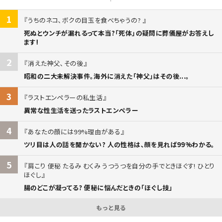
1
うちのネコ、ボクの目玉を食べちゃうの?
死ぬとウンチが漏れるって本当?「死体」の疑問に葬儀屋がお答えし
ます!
2
消えた神父、その後
昭和の二大未解決事件。海外に消えた「神父」はその後...。
3
ラストエンペラーの私生活
異常な性生活を送ったラストエンペラー
4
あなたの顔には99%理由がある
ツリ目は人の話を聞かない? 人の性格は、顔を見れば99%わかる。
5
肩こり 便秘 たるみ むくみ うつうつを自分の手でときほぐす! ひとり
ほぐし
腸のどこが凝ってる? 便秘に悩んだときの「ほぐし技」
もっと見る