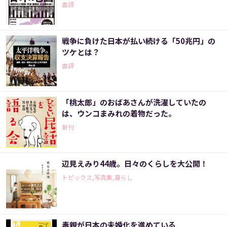
書評
戦争に負けた日本が払い続ける「50兆円」の
ツケとは？
書評
「桃太郎」のおばあさんが洗濯していたの
は、ウンコまみれの着物だった。
新刊
辺見えみり44歳。日々のくらしを大公開！
トピックス,写真集,暮らし
毒親が日本の未婚化を進めている