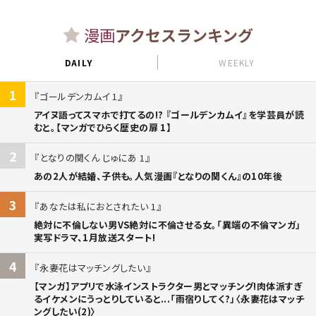
漫画
アクセスランキング
DAILY
WEEKLY
1
ゴールデンカムイ 1
アイヌ語ってスマホで打てるの!? 『ゴールデンカムイ』を学芸員が読
むと。【マンガでひらく歴史の扉 1】
2
となりの関くん じゅにあ 1
あの2人が結婚、子供も。人気漫画『となりの関くん』の10年後
3
あなたは私におとされたい 1
絶対に不倫しない男VS絶対に不倫させる女。「異端の不倫マンガ」
実写ドラマ、1月放送スタート!
4
永妻花はマッチングしたい
【マンガ】アプリで水泳インストラクター男とマッチング!肉体派すぎ
るイケメンにうっとりしていると...「雨宿りしてく?」〈永妻花はマッチ
ングしたい(2)〉