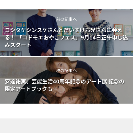
前の記事へ
ヨシタケシンスケさんとだいすけお兄さんに会え
る！ 「コドモエおやこフェス」9月14日正午申し込
みスタート
次の記事へ
安達祐実、芸能生活40周年記念のアート展 記念の
限定アートブックも