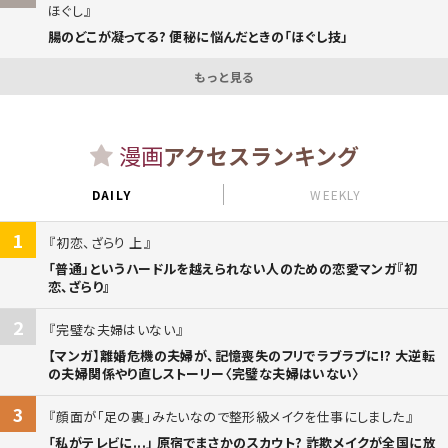
ほぐし
腸のどこが凝ってる? 便秘に悩んだときの「ほぐし技」
もっと見る
漫画
アクセスランキング
DAILY
WEEKLY
1
初恋、ざらり 上
「普通」というハードルを越えられない人のための恋愛マンガ『初
恋、ざらり』
2
完璧な夫婦はいない
【マンガ】離婚危機の夫婦が、記憶喪失のフリでラブラブに!? 大逆転
の夫婦関係やり直しストーリー〈完璧な夫婦はいない〉
3
顔面が「足の裏」みたいなので整形級メイクを仕事にしました
「私がテレビに...」 原宿でまさかのスカウト? 詐欺メイクが全国に放