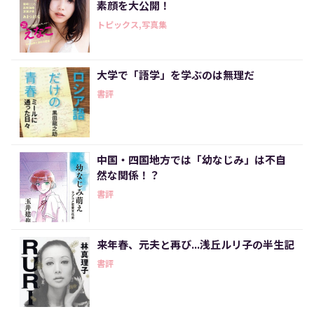
素顔を大公開！
トピックス,写真集
大学で「語学」を学ぶのは無理だ
書評
中国・四国地方では「幼なじみ」は不自
然な関係！？
書評
来年春、元夫と再び...浅丘ルリ子の半生記
書評