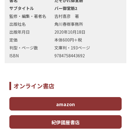
書名
たそがれ御堂筋
サブタイトル
バー御堂筋2
監修・編集・著者名
吉村喜彦 著
出版社名
角川春樹事務所
出版年月日
2020年10月18日
定価
本体600円＋税
判型・ページ数
文庫判・193ページ
ISBN
9784758443692
オンライン書店
amazon
紀伊國屋書店