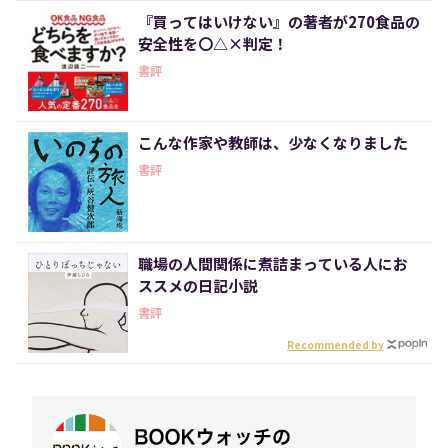
『買ってはいけない』の著者が270食品の
安全性を〇△×判定！
書評
こんな作家や教師は、少なくなりました
書評
職場の人間関係に煮詰まっている人にお
ススメの日記小説
書評
Recommended by