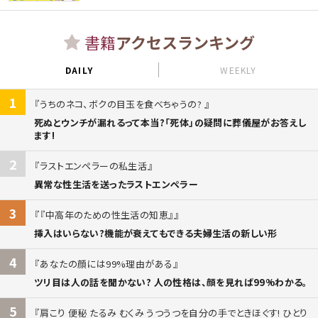
書籍
アクセスランキング
DAILY
WEEKLY
1
うちのネコ、ボクの目玉を食べちゃうの?
死ぬとウンチが漏れるって本当?「死体」の疑問に葬儀屋がお答えし
ます!
2
ラストエンペラーの私生活
異常な性生活を送ったラストエンペラー
3
『中高年のための性生活の知恵』
挿入はいらない?機能が衰えてもできる夫婦生活の新しい形
4
あなたの顔には99%理由がある
ツリ目は人の話を聞かない? 人の性格は、顔を見れば99%わかる。
5
肩こり 便秘 たるみ むくみ うつうつを自分の手でときほぐす! ひとり