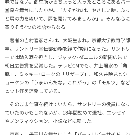
味ではない。御堂筋からちょっと入ったところにあるバー
堂島を舞台にした小説。「たそがれは、やさしい時。ふっ
と肩の力をぬいて、扉を開けてみませんか」。そんな心に
寄りそう4つの物語からなる。
著者の吉村喜彦さんは、大阪生まれ。京都大学教育学部
卒。サントリー宣伝部勤務を経て作家になった。サントリ
ーでは輸入酒を担当し、ジャック･ダニエルの新聞広告で
朝日広告賞を受賞した。テレビCMでも、井上陽水の「角
瓶」、ミッキー･ロークの「リザーブ」、和久井映見とシ
ョーケンの「うまいんだな。これがっ」の「モルツ」など
ヒット作を連発している。
そのまま仕事を続けていたら、サントリーの役員になっ
ていたのかもしれないが、18年間勤めて退社、エッセイ
やノンフィクション、小説などに転じた。
東京・二子玉川を舞台にした「バー・リバーサイド」シ