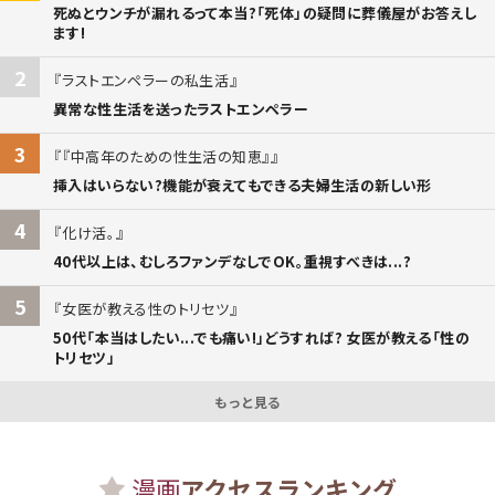
死ぬとウンチが漏れるって本当?「死体」の疑問に葬儀屋がお答えし
ます!
2
ラストエンペラーの私生活
異常な性生活を送ったラストエンペラー
3
『中高年のための性生活の知恵』
挿入はいらない?機能が衰えてもできる夫婦生活の新しい形
4
化け活。
40代以上は、むしろファンデなしでOK。重視すべきは...?
5
女医が教える性のトリセツ
50代「本当はしたい...でも痛い!」どうすれば? 女医が教える「性の
トリセツ」
もっと見る
漫画
アクセスランキング