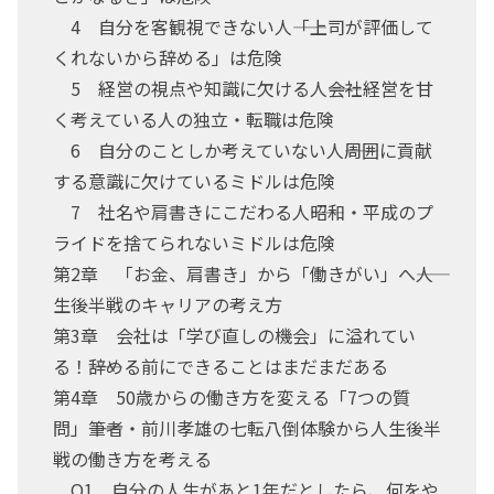
4 自分を客観視できない人――「上司が評価して
くれないから辞める」は危険
5 経営の視点や知識に欠ける人――会社経営を甘
く考えている人の独立・転職は危険
6 自分のことしか考えていない人――周囲に貢献
する意識に欠けているミドルは危険
7 社名や肩書きにこだわる人――昭和・平成のプ
ライドを捨てられないミドルは危険
第2章 「お金、肩書き」から「働きがい」へ――人
生後半戦のキャリアの考え方
第3章 会社は「学び直しの機会」に溢れてい
る！――辞める前にできることはまだまだある
第4章 50歳からの働き方を変える「7つの質
問」――筆者・前川孝雄の七転八倒体験から人生後半
戦の働き方を考える
Q1 自分の人生があと1年だとしたら、何をや