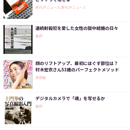
新刊JPニュース,新刊JPニュース
連続射殺犯を愛した女性の獄中結婚の日々
書評
顔のリフトアップ、最初にほぐす部位は？
村木宏衣さん53歳のパーフェクトメソッド
実用書
デジタルカメラで「魂」を写せるか
書評