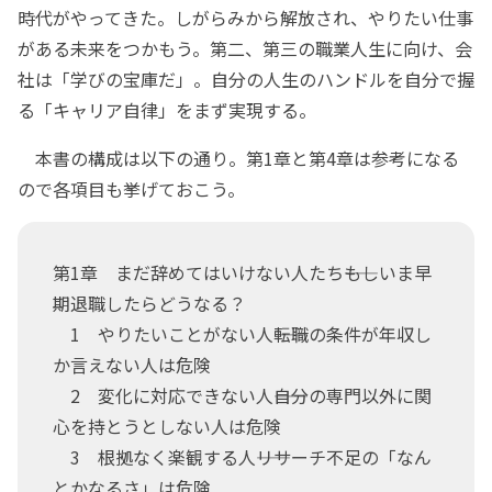
時代がやってきた。しがらみから解放され、やりたい仕事
がある未来をつかもう。第二、第三の職業人生に向け、会
社は「学びの宝庫だ」。自分の人生のハンドルを自分で握
る「キャリア自律」をまず実現する。
本書の構成は以下の通り。第1章と第4章は参考になる
ので各項目も挙げておこう。
第1章 まだ辞めてはいけない人たち――もしいま早
期退職したらどうなる？
1 やりたいことがない人――転職の条件が年収し
か言えない人は危険
2 変化に対応できない人――自分の専門以外に関
心を持とうとしない人は危険
3 根拠なく楽観する人――リサーチ不足の「なん
とかなるさ」は危険