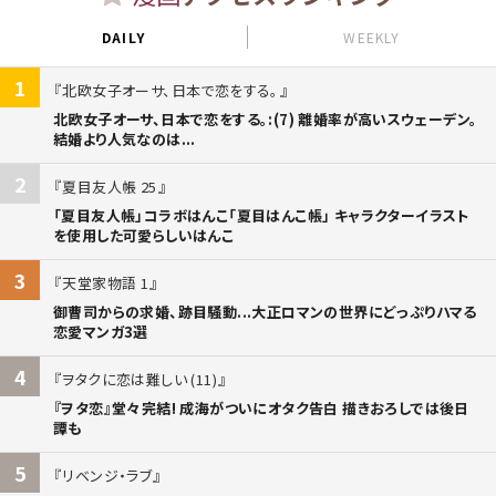
DAILY
WEEKLY
1
北欧女子オーサ、日本で恋をする。
北欧女子オーサ、日本で恋をする。:(7) 離婚率が高いスウェーデン。
結婚より人気なのは...
2
夏目友人帳 25
「夏目友人帳」コラボはんこ「夏目はんこ帳」 キャラクターイラスト
を使用した可愛らしいはんこ
3
天堂家物語 1
御曹司からの求婚、跡目騒動...大正ロマンの世界にどっぷりハマる
恋愛マンガ3選
4
ヲタクに恋は難しい (11)
『ヲタ恋』堂々完結! 成海がついにオタク告白 描きおろしでは後日
譚も
5
リベンジ・ラブ