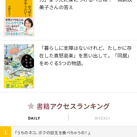
美子さんの答え
「暮らしに支障はないけれど、たしかに存
在した喜怒哀楽」を思い出して。「同居」
をめぐる5つの物語。
書籍
アクセスランキング
DAILY
WEEKLY
1
うちのネコ、ボクの目玉を食べちゃうの?