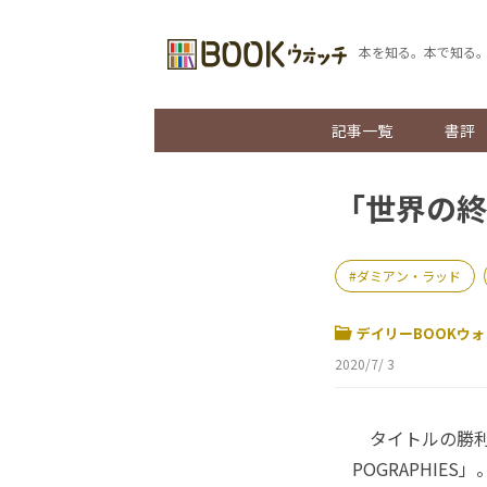
本を知る。本で知る
記事一覧
書評
「世界の終
ダミアン・ラッド
デイリーBOOKウォ
2020/7/ 3
タイトルの勝利
POGRAPHI