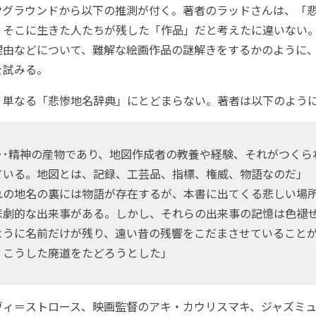
グラウンドから以下の推測が付く。著者のラッドさんは、「
、そこに生きた人たちが残した「作品」だと考えたに違いない
理由などについて、難解な絵画作品の謎解きをするかのように
を試みる。
単なる「悲惨地名辞典」にとどまらない。著者は以下のよう
･･精神の産物であり、地図作成者の教養や経験、それがつくら
ている。地図とは、記録、工芸品、指標、権威、物語なのだ」
の地名の裏には物語が存在するが、本書に出てくる悲しい場
悲劇的な出来事がある。しかし、それらの出来事の記憶は色褪
ように名前だけが残り、遠い昔の残響をこだまさせていること
、こうした廃道をたどろうとした」
ィ＝ストロース、映画監督のアキ・カウリスマキ、ジャズミュ