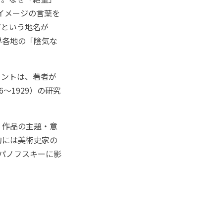
いイメージの言葉を
どという地名が
界各地の「陰気な
ントは、著者が
～1929）の研究
。作品の主題・意
的には美術史家の
のパノフスキーに影