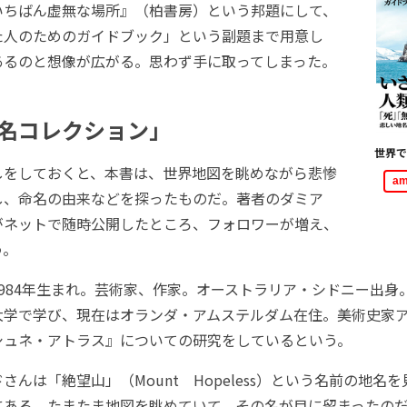
いちばん虚無な場所』（柏書房）という邦題にして、
た人のためのガイドブック」という副題まで用意し
あるのと想像が広がる。思わず手に取ってしまった。
名コレクション」
世界で
をしておくと、本書は、世界地図を眺めながら悲惨
a
し、命名の由来などを探ったものだ。著者のダミア
がネットで随時公開したところ、フォロワーが増え、
う。
984年生まれ。芸術家、作家。オーストラリア・シドニー出身
大学で学び、現在はオランダ・アムステルダム在住。美術史家
シュネ・アトラス』についての研究をしているという。
んは「絶望山」（Mount Hopeless）という名前の地名
にある。たまたま地図を眺めていて、その名が目に留まったの