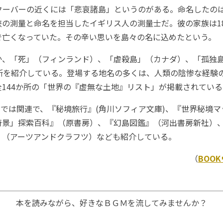
ーバーの近くには「悲哀諸島」というのがある。命名したのは
の測量と命名を担当したイギリス人の測量士だ。彼の家族は18
で亡くなっていた。その辛い思いを島々の名に込めたという。
、「死」（フィンランド）、「虐殺島」（カナダ）、「孤独
場所を紹介している。登場する地名の多くは、人類の陰惨な経験
144か所の「世界の『虚無な土地』リスト」が掲載されている
では関連で、『秘境旅行』(角川ソフィア文庫)、『世界秘境マ
奇景」探索百科』（原書房）、『幻島図鑑』（河出書房新社）
』（アーツアンドクラフツ）なども紹介している。
（
BOO
本を読みながら、好きなＢＧＭを流してみませんか？