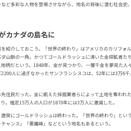
ーなど多彩な人物を登場させながら、地名の背後に潜む社会史
がカナダの島名に
を紹介しておこう。「世界の終わり」はアメリカのカリフォル
バダ山脈の一角。かつてゴールドラッシュに沸いた金探鉱者た
地柄だという。1848年、金が見つかり、一獲千金を夢見た人
口200人に過ぎなかったサンフランシスコは、52年には3万6
先住民だった。金に飢えた採掘業者らによって土地を奪われた
り。推定15万人の人口が1870年には3万人に激減した。
唐突にゴールドラッシュは終わった。「世界の終わり」とい
トチャンス」「悪魔峰」などという地名もあるという。