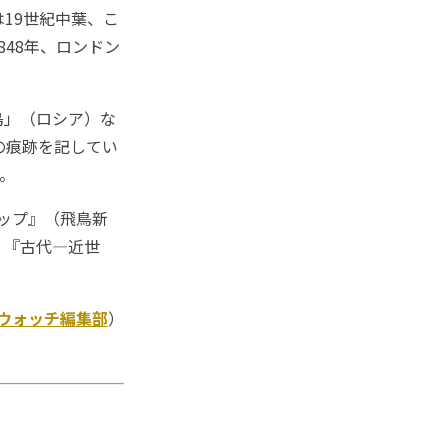
19世紀中葉、こ
48年、ロンドン
島」（ロシア）な
の痕跡を記してい
。
ップ』（飛鳥新
、『古代―近世
Kウォッチ編集部
）