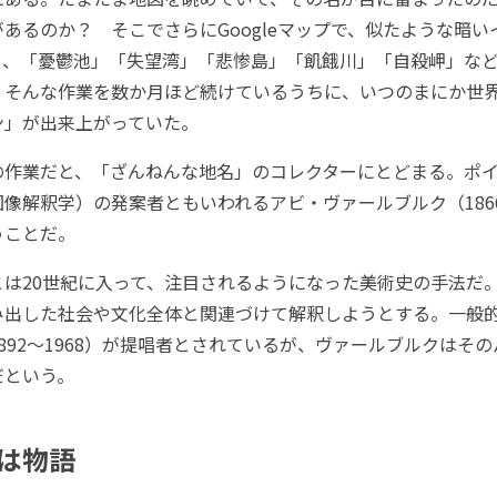
あるのか？ そこでさらにGoogleマップで、似たような暗
と、「憂鬱池」「失望湾」「悲惨島」「飢餓川」「自殺岬」な
。そんな作業を数か月ほど続けているうちに、いつのまにか世
ン」が出来上がっていた。
作業だと、「ざんねんな地名」のコレクターにとどまる。ポイ
像解釈学）の発案者ともいわれるアビ・ヴァールブルク（1866
うことだ。
は20世紀に入って、注目されるようになった美術史の手法だ
み出した社会や文化全体と関連づけて解釈しようとする。一般
892～1968）が提唱者とされているが、ヴァールブルクはそ
だという。
は物語