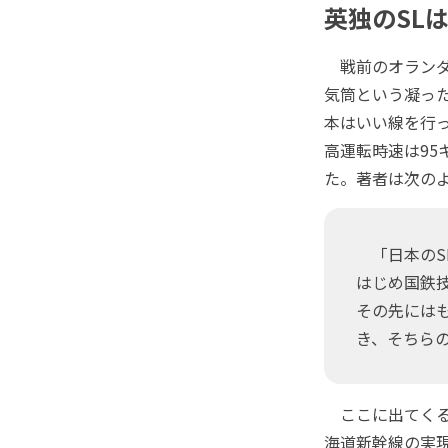
英独のSLは
戦前のオランダ
気筒という凝っ
本はいい線を行
高運転時速は95
た。著者は次の
「日本のSL
はじめ国鉄
その先には
き、そちら
ここに出てくる
海道新幹線の実