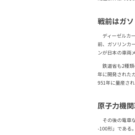
戦前はガソ
ディーゼルカー
前、ガソリンカ
ンが日本の車両
鉄道省も2種類の
年に開発されたガ
951年に量産され
原子力機関車
その後の電車な
-100形」であ