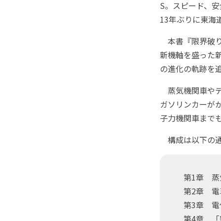
S。スピード、
13年ぶりに東海
本書『限界破り
新機軸を盛った
の進化の軌跡を
蒸気機関車やデ
ガソリンカーが
子力機関車まで
構成は以下の
第1章 蒸
第2章 電
第3章 電
第4章 「