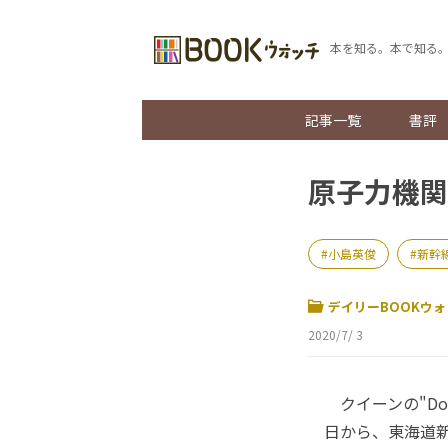
本を知る。本で知る
記事一覧
書評
原子力機関
小島英俊
新幹
デイリーBOOKウォ
2020/7/ 3
クイーンの"Don'
日から、東海道新