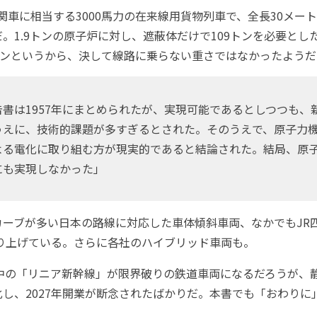
関車に相当する3000馬力の在来線用貨物列車で、全長30メート
。1.9トンの原子炉に対し、遮蔽体だけで109トンを必要とした
トンというから、決して線路に乗らない重さではなかったようだ
書は1957年にまとめられたが、実現可能であるとしつつも、
うえに、技術的課題が多すぎるとされた。そのうえで、原子力
よる電化に取り組む方が現実的であると結論された。結局、原
にも実現しなかった」
ーブが多い日本の路線に対応した車体傾斜車両、なかでもJR
取り上げている。さらに各社のハイブリッド車両も。
中の「リニア新幹線」が限界破りの鉄道車両になるだろうが、
し、2027年開業が断念されたばかりだ。本書でも「おわりに