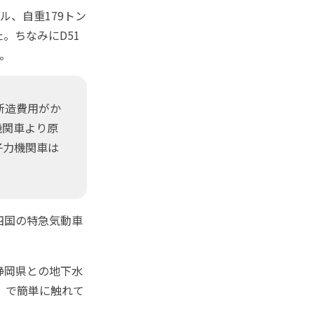
ル、自重179トン
。ちなみにD51
。
新造費用がか
機関車より原
子力機関車は
四国の特急気動車
静岡県との地下水
」で簡単に触れて