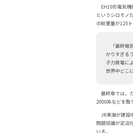
EH10形電気機
というシロモノだ
の総重量が125
「最終報告
かりすぎる
子力発電に
世界中どこ
最終章では、カ
2000系などを
JR東海が建設
問題協議が泥沼化
いる。