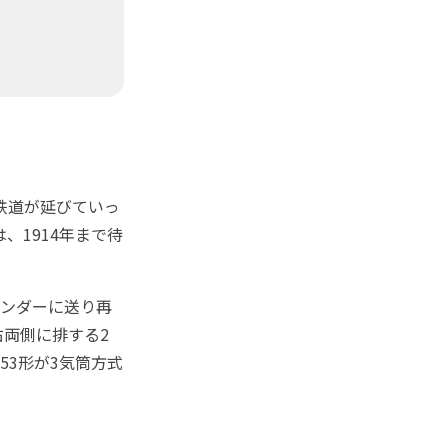
鉄道が延びていっ
、1914年まで待
リンダーに送り再
両側に排する2
53形が3気筒方式