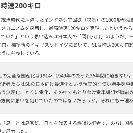
時速200キロ
統治時代に活躍したインドネシア国鉄（狭軌）の1000形蒸気
たメカニズムを採用し、最高時速120キロを実現したというか
っていた」という思い込みは日本人の「岡目八目」のようだ。日
キロ。標準軌のイギリスやドイツにおいて、SLは時速200キロ
ように弁護している。
の完全な国産化は1914～1949年のたった35年間に過ぎない
技術者たちはSLの日本向け最適化という現実的な使い勝手を重
もう無煙化、とくに電化、その中でもとりわけ電車構想が戦前
の方向に思いを馳せていたのではないだろうか。それにも一理
「島」とは島秀雄。日本を代表する鉄道技術者で、のちに国
現に尽力した。