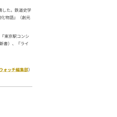
務した。鉄道史学
適化物語』（創元
、『東京駅コンシ
社新書）、『ライ
Kウォッチ編集部
）