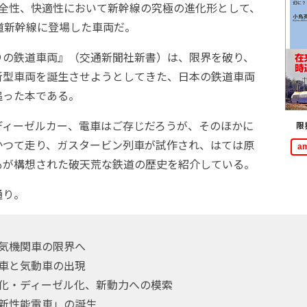
安全性、快適性において新幹線の究極の進化形として、
道新幹線に登場した車両だ。
の鉄道車両』（交通新聞社新書）は、限界を破り、
新型車両を誕生させようとしてきた、日本の鉄道車両
追った本である。
ィーゼルカー、電車はご存じだろうが、そのほかに
限
かつて走り、ガスタービン列車が試作され、はては原
a
もが構想された破天荒な鉄道の歴史を紹介している。
通り。
気機関車の限界へ
車と気動車の出現
化・ディーゼル化、新動力への模索
新性能電車」の誕生