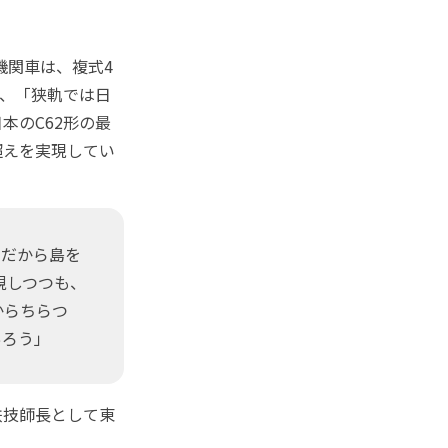
機関車は、複式4
ら、「狭軌では日
本のC62形の最
超えを実現してい
。だから島を
視しつつも、
からちらつ
あろう」
鉄技師長として東