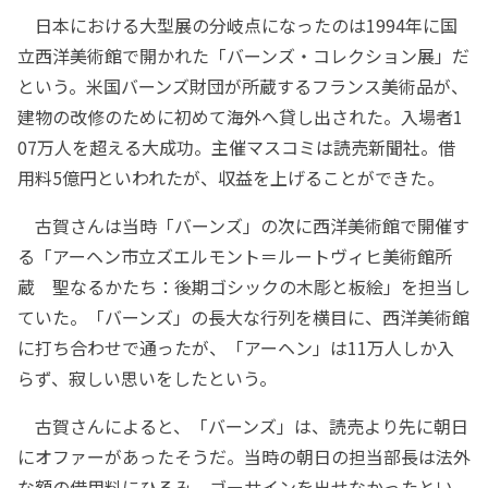
日本における大型展の分岐点になったのは1994年に国
立西洋美術館で開かれた「バーンズ・コレクション展」だ
という。米国バーンズ財団が所蔵するフランス美術品が、
建物の改修のために初めて海外へ貸し出された。入場者1
07万人を超える大成功。主催マスコミは読売新聞社。借
用料5億円といわれたが、収益を上げることができた。
古賀さんは当時「バーンズ」の次に西洋美術館で開催す
る「アーヘン市立ズエルモント＝ルートヴィヒ美術館所
蔵 聖なるかたち：後期ゴシックの木彫と板絵」を担当し
ていた。「バーンズ」の長大な行列を横目に、西洋美術館
に打ち合わせで通ったが、「アーヘン」は11万人しか入
らず、寂しい思いをしたという。
古賀さんによると、「バーンズ」は、読売より先に朝日
にオファーがあったそうだ。当時の朝日の担当部長は法外
な額の借用料にひるみ、ゴーサインを出せなかったとい