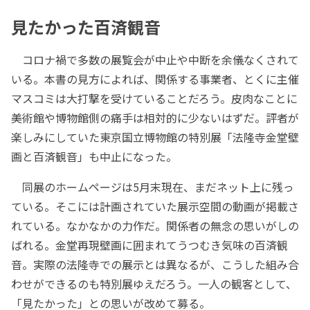
見たかった百済観音
コロナ禍で多数の展覧会が中止や中断を余儀なくされて
いる。本書の見方によれば、関係する事業者、とくに主催
マスコミは大打撃を受けていることだろう。皮肉なことに
美術館や博物館側の痛手は相対的に少ないはずだ。評者が
楽しみにしていた東京国立博物館の特別展「法隆寺金堂壁
画と百済観音」も中止になった。
同展のホームページは5月末現在、まだネット上に残っ
ている。そこには計画されていた展示空間の動画が掲載さ
れている。なかなかの力作だ。関係者の無念の思いがしの
ばれる。金堂再現壁画に囲まれてうつむき気味の百済観
音。実際の法隆寺での展示とは異なるが、こうした組み合
わせができるのも特別展ゆえだろう。一人の観客として、
「見たかった」との思いが改めて募る。