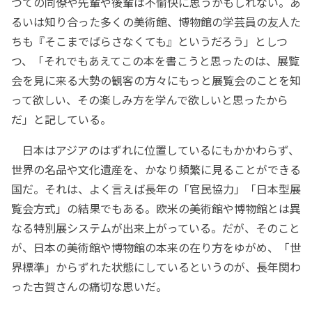
つての同僚や先輩や後輩は不愉快に思うかもしれない。あ
るいは知り合った多くの美術館、博物館の学芸員の友人た
ちも『そこまでばらさなくても』というだろう」としつ
つ、「それでもあえてこの本を書こうと思ったのは、展覧
会を見に来る大勢の観客の方々にもっと展覧会のことを知
って欲しい、その楽しみ方を学んで欲しいと思ったから
だ」と記している。
日本はアジアのはずれに位置しているにもかかわらず、
世界の名品や文化遺産を、かなり頻繁に見ることができる
国だ。それは、よく言えば長年の「官民協力」「日本型展
覧会方式」の結果でもある。欧米の美術館や博物館とは異
なる特別展システムが出来上がっている。だが、そのこと
が、日本の美術館や博物館の本来の在り方をゆがめ、「世
界標準」からずれた状態にしているというのが、長年関わ
った古賀さんの痛切な思いだ。