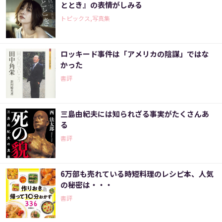
ととき』の表情がしみる
トピックス,写真集
ロッキード事件は「アメリカの陰謀」ではな
かった
書評
三島由紀夫には知られざる事実がたくさんあ
る
書評
6万部も売れている時短料理のレシピ本、人気
の秘密は・・・
書評