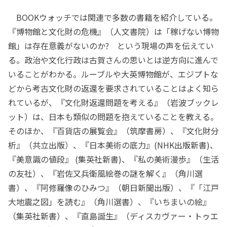
BOOKウォッチでは関連で多数の書籍を紹介している。
『博物館と文化財の危機』（人文書院）は「稼げない博物
館」は存在意義がないのか? という現場の声を伝えてい
る。政治や文化行政は古賀さんの思いとは逆方向に進んで
いることがわかる。ルーブルや大英博物館が、エジプトな
どから考古文化財の返還を要求されていることはよく知ら
れているが、『文化財返還問題を考える』（岩波ブックレ
ット）は、日本も類似の問題を抱えていることを教える。
そのほか、『百貨店の展覧会』（筑摩書房）、『文化財分
析』（共立出版）、『日本美術の底力』(NHK出版新書)、
『美意識の値段』 (集英社新書)、『私の美術漫歩』（生活
の友社）、『岩佐又兵衛風絵巻の謎を解く』（角川選
書）、『阿修羅像のひみつ』（朝日新聞出版）、『「江戸
大地震之図」を読む』（角川選書）、『いちまいの絵』
（集英社新書）、『直島誕生』（ディスカヴァー・トゥエ