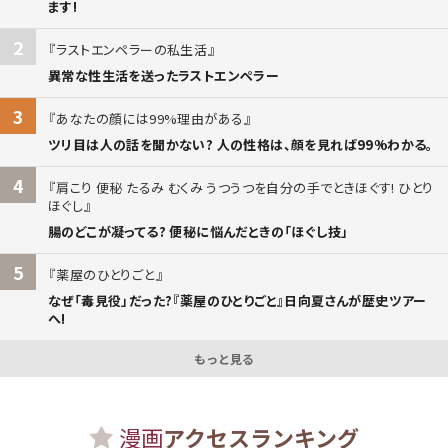
ます!
2
ラストエンペラーの私生活
異常な性生活を送ったラストエンペラー
3
あなたの顔には99%理由がある
ツリ目は人の話を聞かない? 人の性格は、顔を見れば99%わかる。
4
肩こり 便秘 たるみ むくみ うつうつを自分の手でときほぐす! ひとり
ほぐし
腸のどこが凝ってる? 便秘に悩んだときの「ほぐし技」
5
薬屋のひとりごと
なぜ「毒見役」だった?『薬屋のひとりごと』日向夏さんが歴史ツアー
へ!
もっと見る
漫画
アクセスランキング