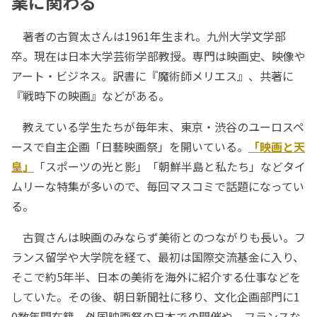
業に関わる
著者の古賀太さんは1961年生まれ。九州大学文学部
卒。現在は日本大学芸術学部教授。専門は映画史、映像や
アート・ビジネス。訳書に『魔術師メリエス』、共著に
『戦時下の映画』などがある。
教えている学生たちが毎年末、東京・渋谷のユーロスペ
ースで自主企画「日藝映画祭」を開いている。
「映画と天
皇」
「スポーツの光と影」「朝鮮半島と私たち」などタイ
ムリーな特集が多いので、毎回マスコミで話題になってい
る。
古賀さんは映画のみならず美術とのつながりも長い。フ
ランス留学や大学院を経て、最初は国際交流基金に入り、
そこで約5年半、日本の美術を海外に紹介する仕事などを
していた。その後、朝日新聞社に移り、文化企画部門に1
0数年間在籍。外国映画祭の日本での開催や、フランスな