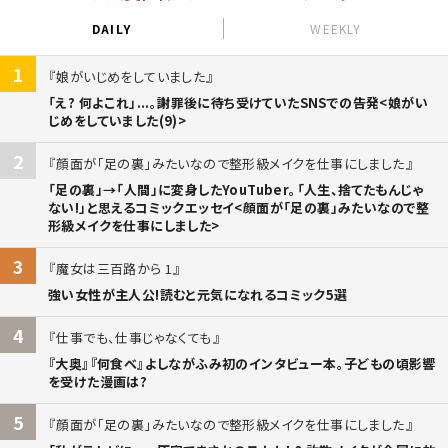
DAILY
WEEKLY
1
娘がいじめをしていました
「え? 何よこれ」...。謝罪後に待ち受けていたSNSでの告発<娘がい
じめをしていました(9)>
2
顔面が「足の裏」みたいなので整形級メイクを仕事にしました
「足の裏」→「人間」に変身したYouTuber。「人生、捨てたもんじゃ
ない!」と思えるコミックエッセイ<顔面が「足の裏」みたいなので整
形級メイクを仕事にしました>
3
魔女は三百路から 1
強い女性が主人公!読むと元気になれるコミック5選
4
仕事でも、仕事じゃなくても
『大奥』『何食べ』よしながふみ初のインタビュー本。子どもの頃影響
を受けた漫画は?
5
顔面が「足の裏」みたいなので整形級メイクを仕事にしました