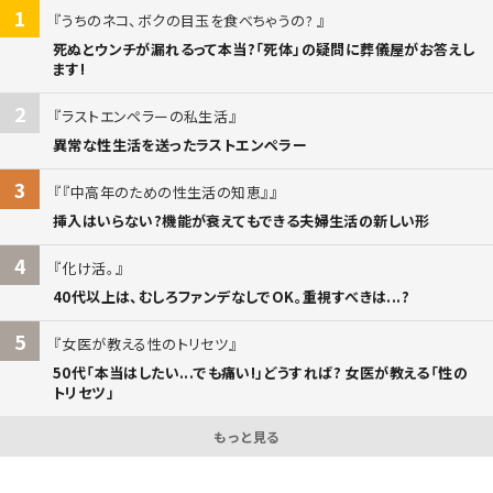
1
うちのネコ、ボクの目玉を食べちゃうの?
死ぬとウンチが漏れるって本当?「死体」の疑問に葬儀屋がお答えし
ます!
2
ラストエンペラーの私生活
異常な性生活を送ったラストエンペラー
3
『中高年のための性生活の知恵』
挿入はいらない?機能が衰えてもできる夫婦生活の新しい形
4
化け活。
40代以上は、むしろファンデなしでOK。重視すべきは...?
5
女医が教える性のトリセツ
50代「本当はしたい...でも痛い!」どうすれば? 女医が教える「性の
トリセツ」
もっと見る