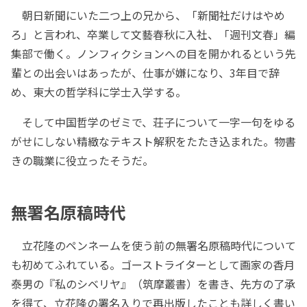
朝日新聞にいた二つ上の兄から、「新聞社だけはやめ
ろ」と言われ、卒業して文藝春秋に入社、「週刊文春」編
集部で働く。ノンフィクションへの目を開かれるという先
輩との出会いはあったが、仕事が嫌になり、3年目で辞
め、東大の哲学科に学士入学する。
そして中国哲学のゼミで、荘子について一字一句をゆる
がせにしない精緻なテキスト解釈をたたき込まれた。物書
きの職業に役立ったそうだ。
無署名原稿時代
立花隆のペンネームを使う前の無署名原稿時代について
も初めてふれている。ゴーストライターとして画家の香月
泰男の『私のシベリヤ』（筑摩叢書）を書き、先方の了承
を得て、立花隆の署名入りで再出版したことも詳しく書い