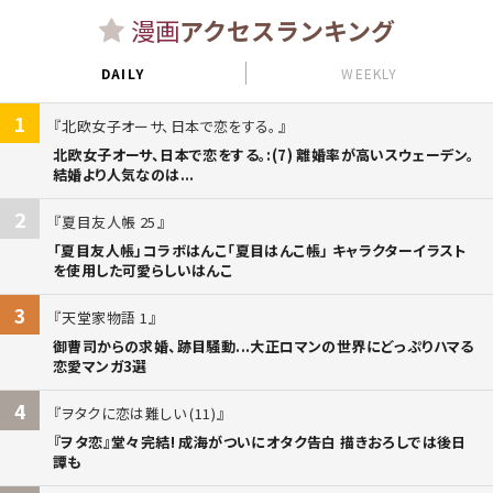
漫画
アクセスランキング
DAILY
WEEKLY
1
北欧女子オーサ、日本で恋をする。
北欧女子オーサ、日本で恋をする。:(7) 離婚率が高いスウェーデン。
結婚より人気なのは...
2
夏目友人帳 25
「夏目友人帳」コラボはんこ「夏目はんこ帳」 キャラクターイラスト
を使用した可愛らしいはんこ
3
天堂家物語 1
御曹司からの求婚、跡目騒動...大正ロマンの世界にどっぷりハマる
恋愛マンガ3選
4
ヲタクに恋は難しい (11)
『ヲタ恋』堂々完結! 成海がついにオタク告白 描きおろしでは後日
譚も