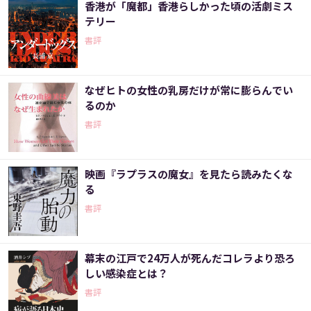
香港が「魔都」香港らしかった頃の活劇ミス
テリー
書評
なぜヒトの女性の乳房だけが常に膨らんでい
るのか
書評
映画『ラプラスの魔女』を見たら読みたくな
る
書評
幕末の江戸で24万人が死んだコレラより恐ろ
しい感染症とは？
書評