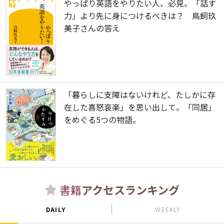
やっぱり英語をやりたい人、必見。「話す
力」より先に身につけるべきは？ 鳥飼玖
美子さんの答え
「暮らしに支障はないけれど、たしかに存
在した喜怒哀楽」を思い出して。「同居」
をめぐる5つの物語。
書籍
アクセスランキング
DAILY
WEEKLY