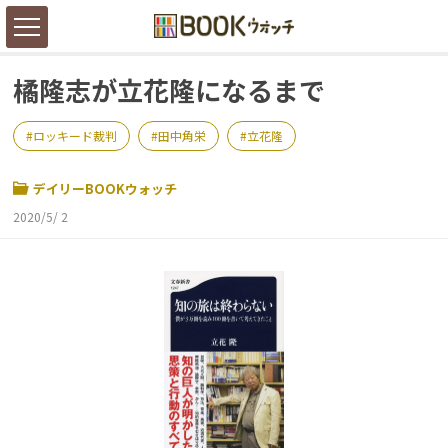
橘隆志が立花隆になるまで
ロッキード裁判
田中角栄
立花隆
デイリーBOOKウォッチ
2020/5/ 2