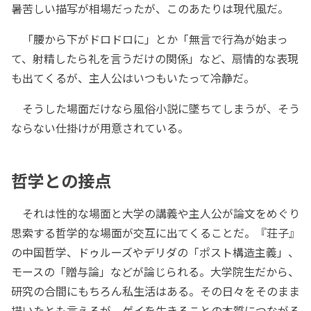
暑苦しい描写が相場だったが、このあたりは現代風だ。
「腰から下がドロドロに」とか「無言で行為が始まっ
て、射精したら礼を言うだけの関係」など、扇情的な表現
も出てくるが、主人公はいつもいたって冷静だ。
そうした場面だけなら風俗小説に墜ちてしまうが、そう
ならない仕掛けが用意されている。
哲学との接点
それは性的な場面と大学の講義や主人公が論文をめぐり
思索する哲学的な場面が交互に出てくることだ。『荘子』
の中国哲学、ドゥルーズやデリダの「ポスト構造主義」、
モースの「贈与論」などが論じられる。大学院生だから、
研究の合間にもちろん私生活はある。その日々をそのまま
描いたとも言えるが、ゲイを生きることの本質につながる