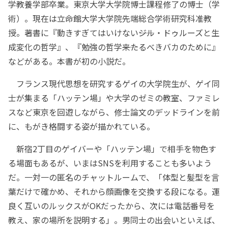
学教養学部卒業。東京大学大学院博士課程修了の博士（学
術）。現在は立命館大学大学院先端総合学術研究科准教
授。著書に『動きすぎてはいけない――ジル・ドゥルーズと生
成変化の哲学』、『勉強の哲学――来たるべきバカのために』
などがある。本書が初の小説だ。
フランス現代思想を研究するゲイの大学院生が、ゲイ同
士が集まる「ハッテン場」や大学のゼミの教室、ファミレ
スなど東京を回遊しながら、修士論文のデッドラインを前
に、もがき格闘する姿が描かれている。
新宿2丁目のゲイバーや「ハッテン場」で相手を物色す
る場面もあるが、いまはSNSを利用することも多いよう
だ。一対一の匿名のチャットルームで、「体型と髪型を言
葉だけで確かめ、それから顔画像を交換する段になる。運
良く互いのルックスがOKだったから、次には電話番号を
教え、家の場所を説明する」。男同士の出会いといえば、