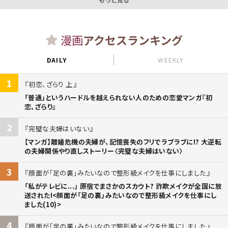
漫画
アクセスランキング
DAILY
WEEKLY
1
初恋、ざらり 上
「普通」というハードルを越えられない人のための恋愛マンガ『初
恋、ざらり』
2
完璧な夫婦はいない
【マンガ】離婚危機の夫婦が、記憶喪失のフリでラブラブに!? 大逆転
の夫婦関係やり直しストーリー〈完璧な夫婦はいない〉
3
顔面が「足の裏」みたいなので整形級メイクを仕事にしました
「私がテレビに...」 原宿でまさかのスカウト? 詐欺メイクが全国に放
送された!<顔面が「足の裏」みたいなので整形級メイクを仕事にし
ました(10)>
4
顔面が「足の裏」みたいなので整形級メイクを仕事にしました