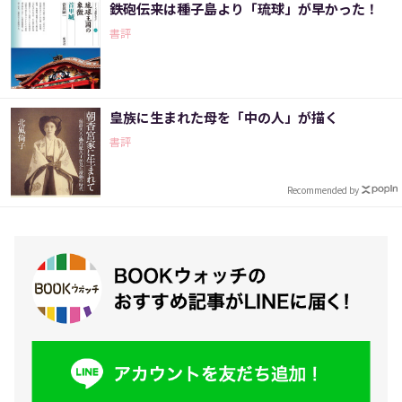
鉄砲伝来は種子島より「琉球」が早かった！
書評
皇族に生まれた母を「中の人」が描く
書評
Recommended by