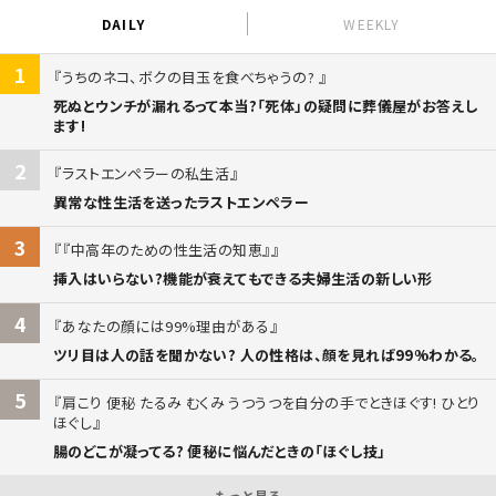
DAILY
WEEKLY
1
うちのネコ、ボクの目玉を食べちゃうの?
死ぬとウンチが漏れるって本当?「死体」の疑問に葬儀屋がお答えし
ます!
2
ラストエンペラーの私生活
異常な性生活を送ったラストエンペラー
3
『中高年のための性生活の知恵』
挿入はいらない?機能が衰えてもできる夫婦生活の新しい形
4
あなたの顔には99%理由がある
ツリ目は人の話を聞かない? 人の性格は、顔を見れば99%わかる。
5
肩こり 便秘 たるみ むくみ うつうつを自分の手でときほぐす! ひとり
ほぐし
腸のどこが凝ってる? 便秘に悩んだときの「ほぐし技」
もっと見る