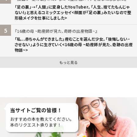
「足の裏」→「人間」に変身したYouTuber。「人生、捨てたもんじゃ
ない!」と思えるコミックエッセイ<顔面が「足の裏」みたいなので整
形級メイクを仕事にしました>
5
16歳の母 ~助産師が見た、奇跡の出産物語~
「私...赤ちゃんができました」――産むことを選んだ少女。「後悔しない・
させない」ように生きていく<16歳の母 ~助産師が見た、奇跡の出産
物語~>
もっと見る
当サイトご覧の皆様！
おすすめの本を教えてください。
本のリクエスト承ります！