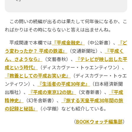
この問いの続編が出るのは果たして何年後になるか、こ
ればかりはその時にならないと答えは出ませんね。
平成関連で本欄では
『平成金融史』
（中公新書）、
『ど
う変わったか？ 平成の鉄道』
（交通新聞社）、
『平成く
ん、さようなら』
（文藝春秋）、
『テレビが映し出した平
成という時代』
（ディスカヴァー・トゥエンティワン）、
『教養としての平成お笑い史』
（ディスカヴァー・トゥエ
ンティワン）、
『生活者の平成30年史』
（日本経済新聞
出版社）、
『平成の東京12の貌』
（文春新書）、
『平成
精神史』
（幻冬舎新書）、
『旅する天皇――平成30年間の旅
の記録と秘話』
（小学館）なども紹介している。
（
BOOKウォッチ編集部
）