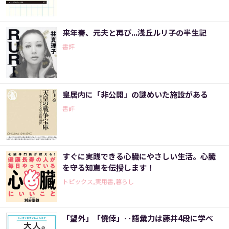
来年春、元夫と再び...浅丘ルリ子の半生記
書評
皇居内に「非公開」の謎めいた施設がある
書評
すぐに実践できる心臓にやさしい生活。心臓
を守る知恵を伝授します！
トピックス,実用書,暮らし
「望外」「僥倖」･･語彙力は藤井4段に学べ