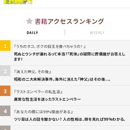
書籍
アクセスランキング
DAILY
WEEKLY
1
うちのネコ、ボクの目玉を食べちゃうの?
死ぬとウンチが漏れるって本当?「死体」の疑問に葬儀屋がお答えし
ます!
2
消えた神父、その後
昭和の二大未解決事件。海外に消えた「神父」はその後...。
3
ラストエンペラーの私生活
異常な性生活を送ったラストエンペラー
4
あなたの顔には99%理由がある
ツリ目は人の話を聞かない? 人の性格は、顔を見れば99%わかる。