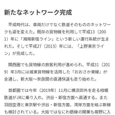
新たなネットワーク完成
平成時代は、車両だけでなく鉄道そのもののネットワー
クも姿を変えた。既存の貨物線を利用して平成13（200
1）年に「湘南新宿ライン」という新しい運行系統が生ま
れた。そして平成27（2015）年には、「上野東京ライ
ン」が完成した。
関西圏でも貨物線の旅客利用が進められ、平成31（201
9）年3月には城東貨物線を活用した「おおさか東線」が
全通し、新大阪～奈良間の直通快速も走り始めた。
首都圏では今年（2019年）11月に横浜郊外を走る相模
鉄道がJRに乗り入れ、渋谷・新宿方面へ直通する。また
羽田空港と東京駅や渋谷・新宿方面、湾岸方面を結ぶ新線
も検討されている。大阪ではなにわ筋線の開業も視野に入