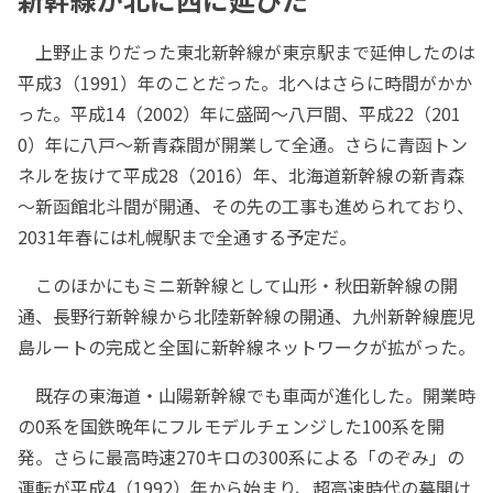
上野止まりだった東北新幹線が東京駅まで延伸したのは
平成3（1991）年のことだった。北へはさらに時間がかか
った。平成14（2002）年に盛岡～八戸間、平成22（201
0）年に八戸～新青森間が開業して全通。さらに青函トン
ネルを抜けて平成28（2016）年、北海道新幹線の新青森
～新函館北斗間が開通、その先の工事も進められており、
2031年春には札幌駅まで全通する予定だ。
このほかにもミニ新幹線として山形・秋田新幹線の開
通、長野行新幹線から北陸新幹線の開通、九州新幹線鹿児
島ルートの完成と全国に新幹線ネットワークが拡がった。
既存の東海道・山陽新幹線でも車両が進化した。開業時
の0系を国鉄晩年にフルモデルチェンジした100系を開
発。さらに最高時速270キロの300系による「のぞみ」の
運転が平成4（1992）年から始まり、超高速時代の幕開け