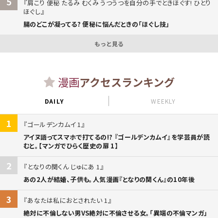
5
肩こり 便秘 たるみ むくみ うつうつを自分の手でときほぐす! ひとり
ほぐし
腸のどこが凝ってる? 便秘に悩んだときの「ほぐし技」
もっと見る
漫画
アクセスランキング
DAILY
WEEKLY
1
ゴールデンカムイ 1
アイヌ語ってスマホで打てるの!? 『ゴールデンカムイ』を学芸員が読
むと。【マンガでひらく歴史の扉 1】
2
となりの関くん じゅにあ 1
あの2人が結婚、子供も。人気漫画『となりの関くん』の10年後
3
あなたは私におとされたい 1
絶対に不倫しない男VS絶対に不倫させる女。「異端の不倫マンガ」