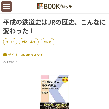
平成の鉄道史はJRの歴史、こんなに
変わった！
平成
松本典久
鉄道
デイリーBOOKウォッチ
2019/5/14