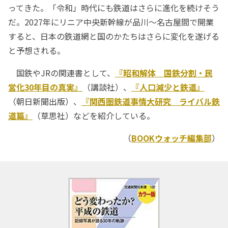
ってきた。「令和」時代にも鉄道はさらに進化を続けそう
だ。2027年にリニア中央新幹線が品川～名古屋間で開業
すると、日本の鉄道網と国のかたちはさらに変化を遂げる
と予想される。
国鉄やJRの関連書として、
『昭和解体 国鉄分割・民
営化30年目の真実』
（講談社）、
『人口減少と鉄道』
（朝日新聞出版）、
『関西圏鉄道事情大研究 ライバル鉄
道篇』
（草思社）などを紹介している。
（
BOOKウォッチ編集部
）