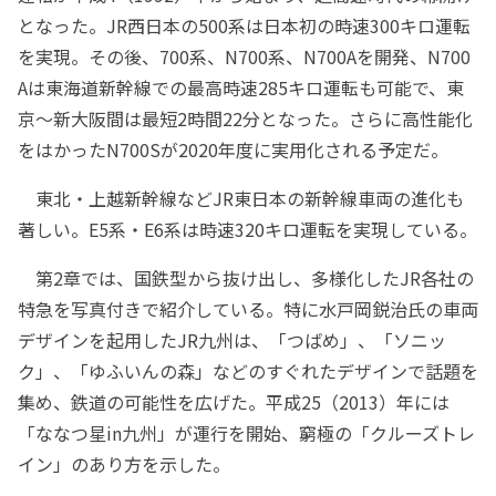
となった。JR西日本の500系は日本初の時速300キロ運転
を実現。その後、700系、N700系、N700Aを開発、N700
Aは東海道新幹線での最高時速285キロ運転も可能で、東
京～新大阪間は最短2時間22分となった。さらに高性能化
をはかったN700Sが2020年度に実用化される予定だ。
東北・上越新幹線などJR東日本の新幹線車両の進化も
著しい。E5系・E6系は時速320キロ運転を実現している。
第2章では、国鉄型から抜け出し、多様化したJR各社の
特急を写真付きで紹介している。特に水戸岡鋭治氏の車両
デザインを起用したJR九州は、「つばめ」、「ソニッ
ク」、「ゆふいんの森」などのすぐれたデザインで話題を
集め、鉄道の可能性を広げた。平成25（2013）年には
「ななつ星in九州」が運行を開始、窮極の「クルーズトレ
イン」のあり方を示した。