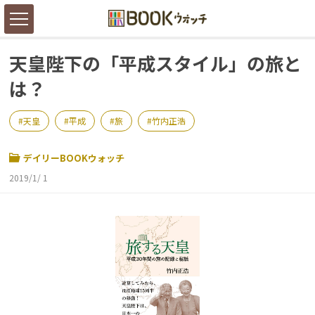
天皇陛下の「平成スタイル」の旅と
は？
天皇
平成
旅
竹内正浩
デイリーBOOKウォッチ
2019/1/ 1