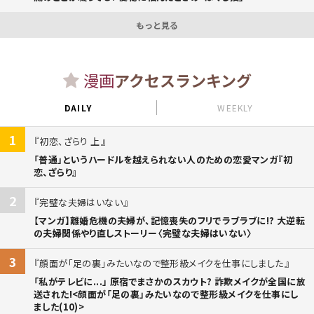
もっと見る
漫画
アクセスランキング
DAILY
WEEKLY
1
初恋、ざらり 上
「普通」というハードルを越えられない人のための恋愛マンガ『初
恋、ざらり』
2
完璧な夫婦はいない
【マンガ】離婚危機の夫婦が、記憶喪失のフリでラブラブに!? 大逆転
の夫婦関係やり直しストーリー〈完璧な夫婦はいない〉
3
顔面が「足の裏」みたいなので整形級メイクを仕事にしました
「私がテレビに...」 原宿でまさかのスカウト? 詐欺メイクが全国に放
送された!<顔面が「足の裏」みたいなので整形級メイクを仕事にし
ました(10)>