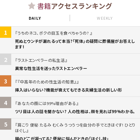
書籍
アクセスランキング
DAILY
WEEKLY
1
うちのネコ、ボクの目玉を食べちゃうの?
死ぬとウンチが漏れるって本当?「死体」の疑問に葬儀屋がお答えし
ます!
2
ラストエンペラーの私生活
異常な性生活を送ったラストエンペラー
3
『中高年のための性生活の知恵』
挿入はいらない?機能が衰えてもできる夫婦生活の新しい形
4
あなたの顔には99%理由がある
ツリ目は人の話を聞かない? 人の性格は、顔を見れば99%わかる。
5
肩こり 便秘 たるみ むくみ うつうつを自分の手でときほぐす! ひとり
ほぐし
腸のどこが凝ってる? 便秘に悩んだときの「ほぐし技」