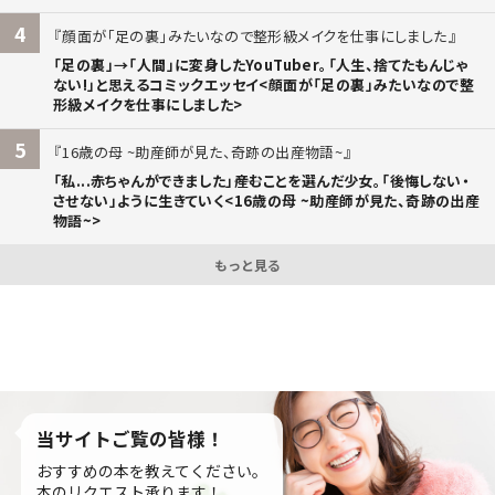
4
顔面が「足の裏」みたいなので整形級メイクを仕事にしました
「足の裏」→「人間」に変身したYouTuber。「人生、捨てたもんじゃ
ない!」と思えるコミックエッセイ<顔面が「足の裏」みたいなので整
形級メイクを仕事にしました>
5
16歳の母 ~助産師が見た、奇跡の出産物語~
「私...赤ちゃんができました」――産むことを選んだ少女。「後悔しない・
させない」ように生きていく<16歳の母 ~助産師が見た、奇跡の出産
物語~>
もっと見る
当サイトご覧の皆様！
おすすめの本を教えてください。
本のリクエスト承ります！