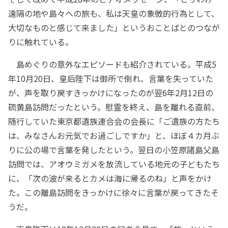
遠隔の地や島々への旅も、私は天皇の象徴的行為として、
大切なものと感じて来ました」というおことばとのつなが
りに触れている。
島めぐりの意外なエピソードも紹介されている。平成5
年10月20日、皇后陛下は御所で倒れ、言葉を失っていた
が、声を取り戻すきっかけになったのが翌6年2月12日の
硫黄島訪問だったという。慰霊を終え、島を離れる直前、
随行していた東京都遺族連合会の会長に「ご遺族の方たち
は、みなさんお元気でお過ごしですか」と、ほぼ４カ月ぶ
りに公の場で言葉を発したという。翌日の小笠原諸島父島
訪問では、アオウミガメを放流している地元の子どもたち
に、「次の波が来るとカメは海に帰るのね」と声をかけ
た。この離島訪問をきっかけに徐々に言葉が戻ってきたそ
うだ。