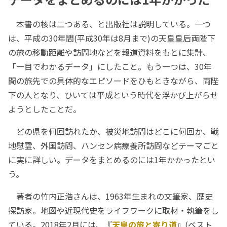
本書の核は二つある、と出版社は説明している。一つ
は、平成の30年間(平成30年は8月まで)の天皇皇后両陛下
の旅の移動距離や訪問地などを報道資料をもとに集計、
「一目でわかるデータ」にしたこと。もう一つは、30年
間の旅先での具体的なエピソードをひもときながら、両陛
下の人となり、ひいては平成という時代を浮かび上がらせ
ようとしたことだ。
どの県を何回訪れたか、被災地訪問はどこに何回か、戦
地慰霊、外国訪問、ハンセン病療養所訪問などテーマごと
に実に詳しい。データをまとめるのには1年かかったとい
う。
著者の竹内正浩さんは、1963年生まれの文筆家、歴史
探訪家。地図や近現代史をライフワークに取材・執筆をし
ている。2018年2月には、『
天皇の旅と寄り道
』(ベスト