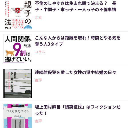
不倫のしやすさは生まれ順で決まる？ 長
子・中間子・末っ子・一人っ子の不倫事情
恋愛
こんな人からは距離を取れ！時間とやる気を
奪う人3タイプ
コラム
連続射殺犯を愛した女性の獄中結婚の日々
書評
坂上田村麻呂「蝦夷征伐」はフィクションだ
った！
書評