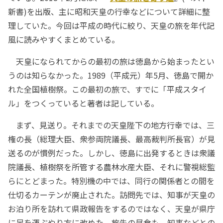
新書)を出版、主に昭和天皇の行幸などについて詳細に整
理していた。今回は平成の時代に絞り、天皇の旅を年代記
風に読みやすくまとめている。
天皇になられてからの最初の旅は徳島から始まったとい
うのは知らなかった。1989（平成元）年5月、徳島で開か
れた全国植樹祭。この最初の旅で、すでに「平成スタイ
ル」をつくっていると著者は記している。
まず、見送り。それまでの天皇陛下の地方行幸では、三
権の長（総理大臣、衆参両院議長、最高裁判所長官）が見
送るのが慣例だった。しかし、徳島に出発するときは衆議
院議長、植樹祭を所管する農林水産大臣、それに警視総監
らにとどまった。特別機の中では、同行の関係者との間を
仕切るカーテンが廃止された。訪問先では、知事が天皇の
お泊り所を訪れて県政報告をするのではなく、天皇が県庁
に足を運ぶやり方に改めた。旅先の昼食も、知事などとの