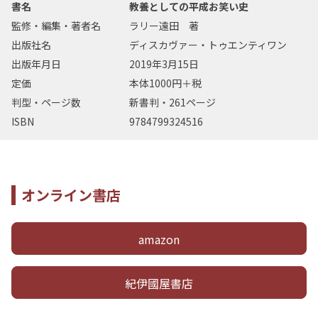
書名
教養としての平成お笑い史
監修・編集・著者名
ラリー遠田 著
出版社名
ディスカヴァー・トゥエンティワン
出版年月日
2019年3月15日
定価
本体1000円＋税
判型・ページ数
新書判・261ページ
ISBN
9784799324516
オンライン書店
amazon
紀伊國屋書店