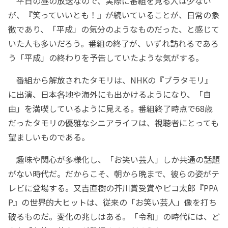
平日の昼の放送なので、実際に番組を見る人は少ない
が、『笑っていいとも！』が続いていることが、日常の象
徴であり、「平成」の気分のようなものだった、と感じて
いた人も多いだろう。番組の終了が、いずれ訪れるであろ
う「平成」の終わりを予告していたような気がする。
番組から解放されたタモリは、NHKの『ブラタモリ』
に出演、日本各地や海外にも出かけるようになり、「自
由」を満喫しているように見える。番組終了時点で68歳
だったタモリの優雅なシニアライフは、視聴者にとっても
望ましいものである。
趣味や関心が多様化し、「お笑い芸人」しか共通の話題
がない時代だ。だからこそ、朝から晩まで、彼らの姿がテ
レビに登場する。又吉直樹の芥川賞受賞やピコ太郎『PPA
P』の世界的大ヒットは、従来の「お笑い芸人」像を打ち
破るものだ。変化の兆しはある。「令和」の時代には、ど