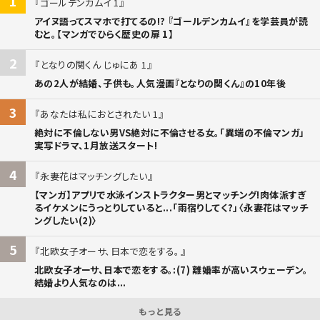
1
ゴールデンカムイ 1
アイヌ語ってスマホで打てるの!? 『ゴールデンカムイ』を学芸員が読
むと。【マンガでひらく歴史の扉 1】
2
となりの関くん じゅにあ 1
あの2人が結婚、子供も。人気漫画『となりの関くん』の10年後
3
あなたは私におとされたい 1
絶対に不倫しない男VS絶対に不倫させる女。「異端の不倫マンガ」
実写ドラマ、1月放送スタート!
4
永妻花はマッチングしたい
【マンガ】アプリで水泳インストラクター男とマッチング!肉体派すぎ
るイケメンにうっとりしていると...「雨宿りしてく?」〈永妻花はマッチ
ングしたい(2)〉
5
北欧女子オーサ、日本で恋をする。
北欧女子オーサ、日本で恋をする。:(7) 離婚率が高いスウェーデン。
結婚より人気なのは...
もっと見る