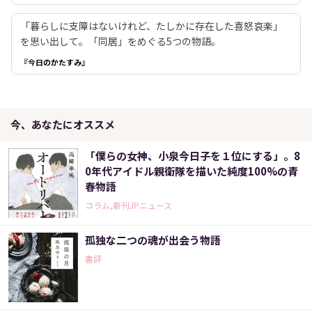
「暮らしに支障はないけれど、たしかに存在した喜怒哀楽」
を思い出して。「同居」をめぐる5つの物語。
『今日のかたすみ』
今、あなたにオススメ
「僕らの女神、小泉今日子を１位にする」。8
0年代アイドル親衛隊を描いた純度100%の青
春物語
コラム,新刊JPニュース
孤独な二つの魂が出会う物語
書評