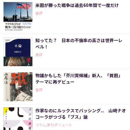
米国が勝った戦争は過去60年間で一度だけ
書評
知ってた？ 日本の不倫率の高さは世界一レ
ベル！
書評
物議かもした「芥川賞候補」新人、「貧困」
テーマに再デビュー
書評
作家なのにルックスでバッシング... 山崎ナオ
コーラがつづる「ブス」論
コラム,新刊JPニュース