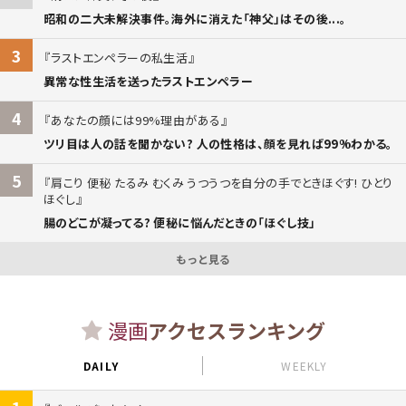
昭和の二大未解決事件。海外に消えた「神父」はその後...。
3
ラストエンペラーの私生活
異常な性生活を送ったラストエンペラー
4
あなたの顔には99%理由がある
ツリ目は人の話を聞かない? 人の性格は、顔を見れば99%わかる。
5
肩こり 便秘 たるみ むくみ うつうつを自分の手でときほぐす! ひとり
ほぐし
腸のどこが凝ってる? 便秘に悩んだときの「ほぐし技」
もっと見る
漫画
アクセスランキング
DAILY
WEEKLY