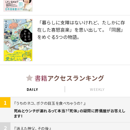
「暮らしに支障はないけれど、たしかに存
在した喜怒哀楽」を思い出して。「同居」
をめぐる5つの物語。
書籍
アクセスランキング
DAILY
WEEKLY
1
うちのネコ、ボクの目玉を食べちゃうの?
死ぬとウンチが漏れるって本当?「死体」の疑問に葬儀屋がお答えし
ます!
2
消えた神父、その後