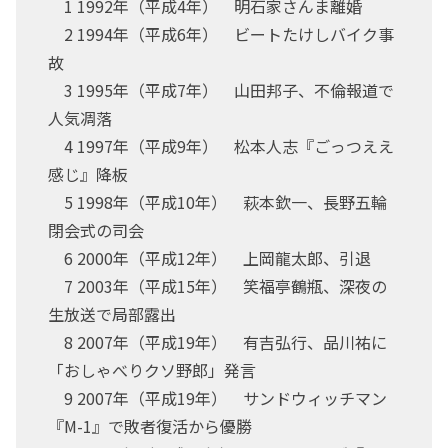
1 1992年（平成4年） 明石家さんま離婚
2 1994年（平成6年） ビートたけしバイク事
故
3 1995年（平成7年） 山田邦子、不倫報道で
人気凋落
4 1997年（平成9年） 松本人志『ごっつええ
感じ』降板
5 1998年（平成10年） 萩本欽一、長野五輪
閉会式の司会
6 2000年（平成12年） 上岡龍太郎、引退
7 2003年（平成15年） 笑福亭鶴瓶、深夜の
生放送で局部露出
8 2007年（平成19年） 有吉弘行、品川祐に
「おしゃべりクソ野郎」発言
9 2007年（平成19年） サンドウィッチマン
『M-1』で敗者復活から優勝