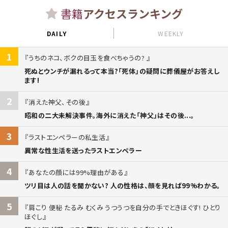
書籍
アクセスランキング
DAILY
WEEKLY
1
うちのネコ、ボクの目玉を食べちゃうの?
死ぬとウンチが漏れるって本当?「死体」の疑問に葬儀屋がお答えし
ます!
2
消えた神父、その後
昭和の二大未解決事件。海外に消えた「神父」はその後...。
3
ラストエンペラーの私生活
異常な性生活を送ったラストエンペラー
4
あなたの顔には99%理由がある
ツリ目は人の話を聞かない? 人の性格は、顔を見れば99%わかる。
5
肩こり 便秘 たるみ むくみ うつうつを自分の手でときほぐす! ひとり
ほぐし