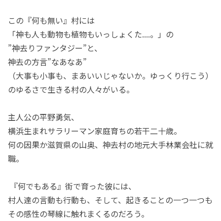
この『何も無い』村には
「神も人も動物も植物もいっしょくた....。」の
”神去りファンタジー”と、
神去の方言”なあなあ”
（大事も小事も、まあいいじゃないか。ゆっくり行こう）
のゆるさで生きる村の人々がいる。
主人公の平野勇気、
横浜生まれサラリーマン家庭育ちの若干二十歳。
何の因果か滋賀県の山奥、神去村の地元大手林業会社に就
職。
『何でもある』街で育った彼には、
村人達の言動も行動も、そして、起きることの一つ一つも
その感性の琴線に触れまくるのだろう。