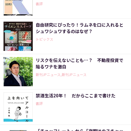
書評
自由研究にぴったり！ラムネを口に入れると
シュワシュワするのはなぜ？
トピックス
リスクを伝えないことも…？ 不動産投資で
陥るワナを激白
新刊JPニュース,新刊JPニュース
禁酒生活20年！ だからここまで書けた
書評
「チョッコレート」から「夜明けのスキャッ