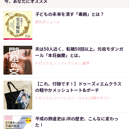
今、あなたにオススメ
子どもの未来を潰す「毒親」とは？
新刊JPニュース
夫は50人近く、転職50回以上。元祖モダンガ
ール「本荘幽蘭」とは。
トピックス,ノンフィクション,書評
【これ、付録です！】ドゥーズィエムクラス
の軽やかメッシュトート&ポーチ
トピックス,ファッション・コスメ,付録がすごい
平成の鉄道史はJRの歴史、こんなに変わっ
た！