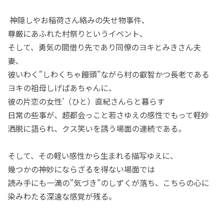
神隠しやお稲荷さん絡みの失せ物事件、
尊厳にあふれた村祭りというイベント、
そして、勇気の間借り先であり同僚のヨキとみきさん夫
妻、
彼いわく”しわくちゃ饅頭”ながら村の叡智かつ長老である
ヨキの祖母しげばあちゃんに、
彼の片恋の女性’（ひと）直紀さんらと暮らす
日常の些事が、超都会っこと若さゆえの感性でもって軽妙
洒脱に語られ、クス笑いを誘う場面の連続である。
そして、その軽い感性から生まれる描写ゆえに、
幾つかの神妙にならざるを得ない場面では
読み手にも一滴の”気づき”のしずくが落ち、こちらの心に
染みわたる深遠な感覚が残る。