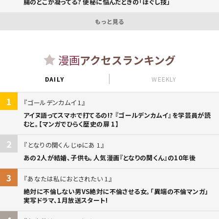
腸のどこが凝ってる? 便秘に悩んだときの「ほぐし技」
もっと見る
漫画
アクセスランキング
DAILY
WEEKLY
1
ゴールデンカムイ 1
アイヌ語ってスマホで打てるの!? 『ゴールデンカムイ』を学芸員が読
むと。【マンガでひらく歴史の扉 1】
2
となりの関くん じゅにあ 1
あの2人が結婚、子供も。人気漫画『となりの関くん』の10年後
3
あなたは私におとされたい 1
絶対に不倫しない男VS絶対に不倫させる女。「異端の不倫マンガ」
実写ドラマ、1月放送スタート!