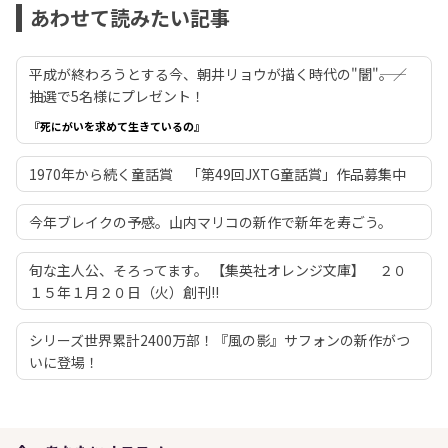
あわせて読みたい記事
平成が終わろうとする今、朝井リョウが描く時代の"闇"――。／
抽選で5名様にプレゼント！
『死にがいを求めて生きているの』
1970年から続く童話賞 「第49回JXTG童話賞」作品募集中
今年ブレイクの予感。山内マリコの新作で新年を寿ごう。
旬な主人公、そろってます。 【集英社オレンジ文庫】 ２０
１５年１月２０日（火）創刊!!
シリーズ世界累計2400万部！『風の影』サフォンの新作がつ
いに登場！