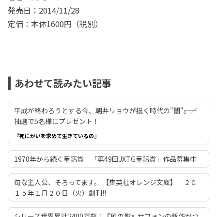
発売日：2014/11/28
定価：本体1600円（税別）
あわせて読みたい記事
平成が終わろうとする今、朝井リョウが描く時代の"闇"――。／
抽選で5名様にプレゼント！
『死にがいを求めて生きているの』
1970年から続く童話賞 「第49回JXTG童話賞」作品募集中
旬な主人公、そろってます。 【集英社オレンジ文庫】 ２０
１５年１月２０日（火）創刊!!
シリーズ世界累計2400万部！『風の影』サフォンの新作がつ