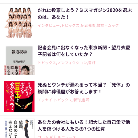
だれに投票しよう？ミスマガジン2020を選ぶ
のは、あなた！
インタビュー,トピックス,記者発表,雑誌・ムック
記者会見に出なくなった東京新聞・望月衣塑
子記者は何をしていたか？
トピックス,ノンフィクション,書評
死ぬとウンチが漏れるって本当？「死体」の
疑問に葬儀屋がお答えします！
エッセイ,トピックス,新刊,書評
あなたの会社にもいる！肥大した自己愛で他
人を傷つける人たちの7つの性質
コラム,新刊JPニュース