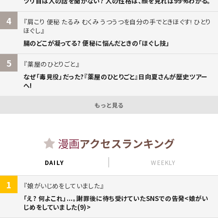
ツリ目は人の話を聞かない? 人の性格は、顔を見れば99%わかる。
4
肩こり 便秘 たるみ むくみ うつうつを自分の手でときほぐす! ひとり
ほぐし
腸のどこが凝ってる? 便秘に悩んだときの「ほぐし技」
5
薬屋のひとりごと
なぜ「毒見役」だった?『薬屋のひとりごと』日向夏さんが歴史ツアー
へ!
もっと見る
漫画
アクセスランキング
DAILY
WEEKLY
1
娘がいじめをしていました
「え? 何よこれ」...。謝罪後に待ち受けていたSNSでの告発<娘がい
じめをしていました(9)>