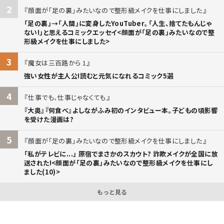
2
顔面が「足の裏」みたいなので整形級メイクを仕事にしました
「足の裏」→「人間」に変身したYouTuber。「人生、捨てたもんじゃ
ない!」と思えるコミックエッセイ<顔面が「足の裏」みたいなので整
形級メイクを仕事にしました>
3
魔女は三百路から 1
強い女性が主人公!読むと元気になれるコミック5選
4
仕事でも、仕事じゃなくても
『大奥』『何食べ』よしながふみ初のインタビュー本。子どもの頃影響
を受けた漫画は?
5
顔面が「足の裏」みたいなので整形級メイクを仕事にしました
「私がテレビに...」 原宿でまさかのスカウト? 詐欺メイクが全国に放
送された!<顔面が「足の裏」みたいなので整形級メイクを仕事にし
ました(10)>
もっと見る