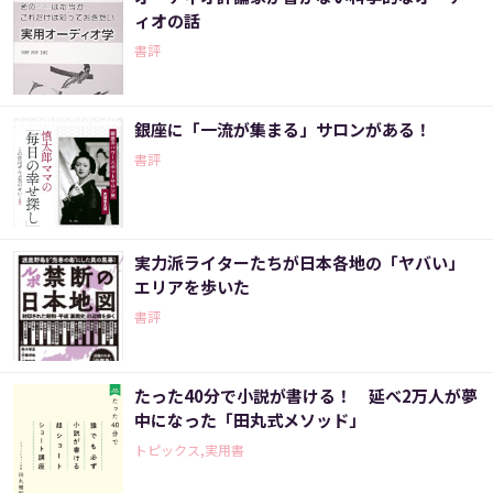
ィオの話
書評
銀座に「一流が集まる」サロンがある！
書評
実力派ライターたちが日本各地の「ヤバい」
エリアを歩いた
書評
たった40分で小説が書ける！ 延べ2万人が夢
中になった「田丸式メソッド」
トピックス,実用書