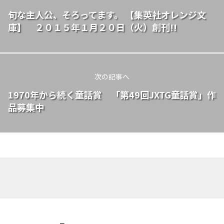
旬な主人公、そろってます。 【集英社オレンジ文
庫】 ２０１５年１月２０日（火）創刊!!
次の記事へ
1970年から続く童話賞 「第49回JXTG童話賞」作
品募集中