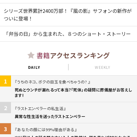
シリーズ世界累計2400万部！『風の影』サフォンの新作が
ついに登場！
「弁当の日」から生まれた、８つのショート・ストーリー
書籍
アクセスランキング
DAILY
WEEKLY
1
うちのネコ、ボクの目玉を食べちゃうの?
死ぬとウンチが漏れるって本当?「死体」の疑問に葬儀屋がお答えし
ます!
2
ラストエンペラーの私生活
異常な性生活を送ったラストエンペラー
3
あなたの顔には99%理由がある