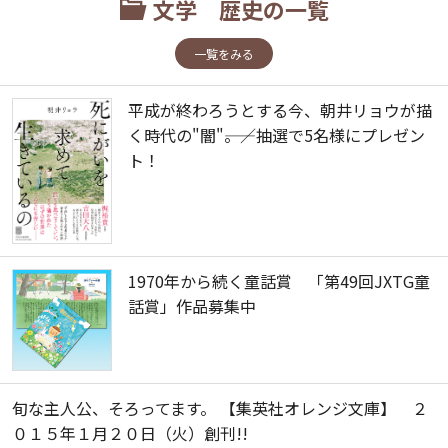
文学 歴史の一覧
一覧をみる
平成が終わろうとする今、朝井リョウが描
く時代の"闇"――。／抽選で5名様にプレゼン
ト！
1970年から続く童話賞 「第49回JXTG童
話賞」作品募集中
旬な主人公、そろってます。 【集英社オレンジ文庫】 ２
０１５年１月２０日（火）創刊!!