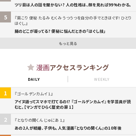
ツリ目は人の話を聞かない? 人の性格は、顔を見れば99%わかる。
5
肩こり 便秘 たるみ むくみ うつうつを自分の手でときほぐす! ひとり
ほぐし
腸のどこが凝ってる? 便秘に悩んだときの「ほぐし技」
もっと見る
漫画
アクセスランキング
DAILY
WEEKLY
1
ゴールデンカムイ 1
アイヌ語ってスマホで打てるの!? 『ゴールデンカムイ』を学芸員が読
むと。【マンガでひらく歴史の扉 1】
2
となりの関くん じゅにあ 1
あの2人が結婚、子供も。人気漫画『となりの関くん』の10年後