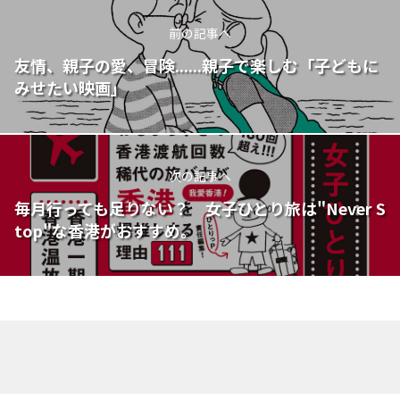
前の記事へ
友情、親子の愛、冒険......親子で楽しむ「子どもに
みせたい映画」
次の記事へ
毎月行っても足りない？ 女子ひとり旅は"Never S
top"な香港がおすすめ。