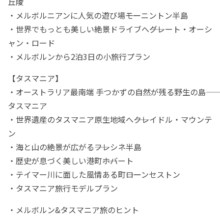
丘陵
・メルボルニアンに人気の遊び場――モーニントン半島
・世界でもっとも美しい絶景ドライブへ――グレート・オーシ
ャン・ロード
・メルボルンから2泊3日の小旅行プラン
【タスマニア】
・オーストラリア最南端 手つかずの自然が残る野生の島――
タスマニア
・世界遺産のタスマニア原生地域へ――クレイドル・マウンテ
ン
・海と山の絶景が広がる――フレシネ半島
・歴史が息づく美しい港町――ホバート
・テイマー川に面した風情ある町――ローンセストン
・タスマニア旅行モデルプラン
・メルボルン&タスマニア旅のヒント