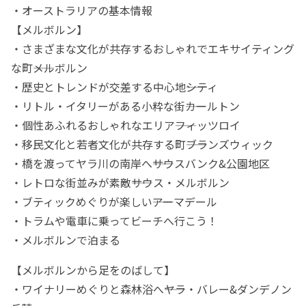
・オーストラリアの基本情報
【メルボルン】
・さまざまな文化が共存するおしゃれでエキサイティング
な町――メルボルン
・歴史とトレンドが交差する中心地――シティ
・リトル・イタリーがある小粋な街――カールトン
・個性あふれるおしゃれなエリア――フィッツロイ
・移民文化と若者文化が共存する町――ブランズウィック
・橋を渡ってヤラ川の南岸へ――サウスバンク&公園地区
・レトロな街並みが素敵――サウス・メルボルン
・ブティックめぐりが楽しい――アーマデール
・トラムや電車に乗ってビーチへ行こう！
・メルボルンで泊まる
【メルボルンから足をのばして】
・ワイナリーめぐりと森林浴へ――ヤラ・バレー&ダンデノン