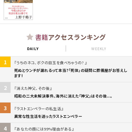
書籍
アクセスランキング
DAILY
WEEKLY
1
うちのネコ、ボクの目玉を食べちゃうの?
死ぬとウンチが漏れるって本当?「死体」の疑問に葬儀屋がお答えし
ます!
2
消えた神父、その後
昭和の二大未解決事件。海外に消えた「神父」はその後...。
3
ラストエンペラーの私生活
異常な性生活を送ったラストエンペラー
4
あなたの顔には99%理由がある