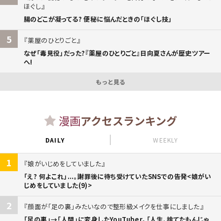
ほぐし
腸のどこが凝ってる? 便秘に悩んだときの「ほぐし技」
5
薬屋のひとりごと
なぜ「毒見役」だった?『薬屋のひとりごと』日向夏さんが歴史ツアー
へ!
もっと見る
漫画
アクセスランキング
DAILY
WEEKLY
1
娘がいじめをしていました
「え? 何よこれ」...。謝罪後に待ち受けていたSNSでの告発<娘がい
じめをしていました(9)>
2
顔面が「足の裏」みたいなので整形級メイクを仕事にしました
「足の裏」→「人間」に変身したYouTuber。「人生、捨てたもんじゃ