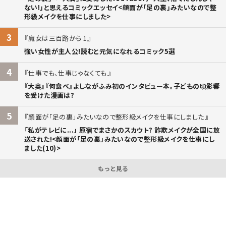
ない!」と思えるコミックエッセイ<顔面が「足の裏」みたいなので整
形級メイクを仕事にしました>
3
魔女は三百路から 1
強い女性が主人公!読むと元気になれるコミック5選
4
仕事でも、仕事じゃなくても
『大奥』『何食べ』よしながふみ初のインタビュー本。子どもの頃影響
を受けた漫画は?
5
顔面が「足の裏」みたいなので整形級メイクを仕事にしました
「私がテレビに...」 原宿でまさかのスカウト? 詐欺メイクが全国に放
送された!<顔面が「足の裏」みたいなので整形級メイクを仕事にし
ました(10)>
もっと見る