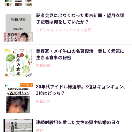
記者会見に出なくなった東京新聞・望月衣塑
子記者は何をしていたか？
トピックス,ノンフィクション,書評
美容家・メイ牛山の名著復活 美しく元気に
生きる食事の秘密
新着記事
80年代アイドル総選挙。3位はキョンキョン、
1位はどっち？
新着記事
連続射殺犯を愛した女性の獄中結婚の日々
書評