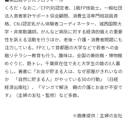
くろだ・なおこ／CFP(R)認定者、1級FP技能士。一般社団
法人患者家計サポート協会顧問、消費生活専門相談員資
格、CNJ認定乳がん体験者コーディネーター、城西国際大
学・非常勤講師。がんなど病気に対する経済的備えの重要
性を訴える活動を行うほか、老後・介護・消費者問題にも
注力している。FPとして首都圏の大学などで若者への金
融リテラシー教育も行う。趣味は、全国の美術館・博物館
めぐりと、筋トレ。千葉県在住で夫と大学生の娘の3人暮
らし。著書に『お金が貯まる人は、なぜ部屋がきれいなの
か 「自然に貯まる人」がやっている50の行動』（日経
経済出版社）、『マンガで解決 親の介護とお金が不安で
す』（主婦の友社・監修）など多数。
※画像提供：主婦の友社