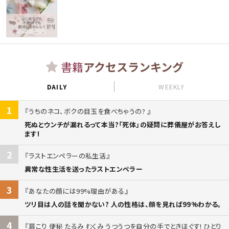
書籍
アクセスランキング
DAILY
WEEKLY
1
うちのネコ、ボクの目玉を食べちゃうの?
死ぬとウンチが漏れるって本当?「死体」の疑問に葬儀屋がお答えし
ます!
2
ラストエンペラーの私生活
異常な性生活を送ったラストエンペラー
3
あなたの顔には99%理由がある
ツリ目は人の話を聞かない? 人の性格は、顔を見れば99%わかる。
4
肩こり 便秘 たるみ むくみ うつうつを自分の手でときほぐす! ひとり