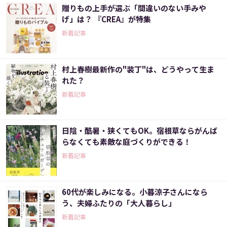
贈りもの上手が選ぶ「間違いのない手みや
げ」は？ 『CREA』が特集
新着記事
村上春樹最新作の"装丁"は、どうやって生ま
れた？
新着記事
日陰・酷暑・狭くてもOK。宿根草ならがんば
らなくても素敵な庭づくりができる！
新着記事
60代が楽しみになる。小暮涼子さんになら
う、夫婦ふたりの「大人暮らし」
新着記事