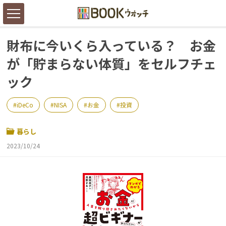
財布に今いくら入っている？ お金
が「貯まらない体質」をセルフチェ
ック
iDeCo
NISA
お金
投資
暮らし
2023/10/24