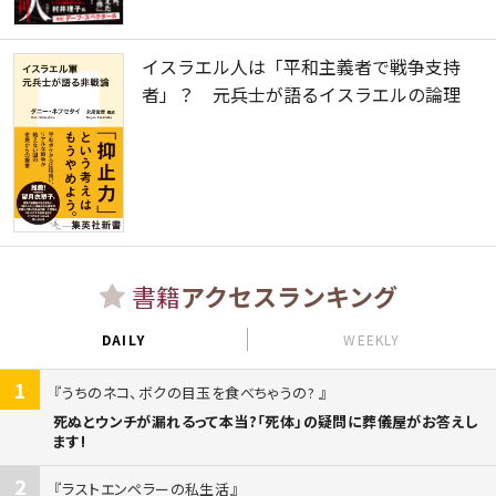
イスラエル人は「平和主義者で戦争支持
者」？ 元兵士が語るイスラエルの論理
書籍
アクセスランキング
DAILY
WEEKLY
1
うちのネコ、ボクの目玉を食べちゃうの?
死ぬとウンチが漏れるって本当?「死体」の疑問に葬儀屋がお答えし
ます!
2
ラストエンペラーの私生活