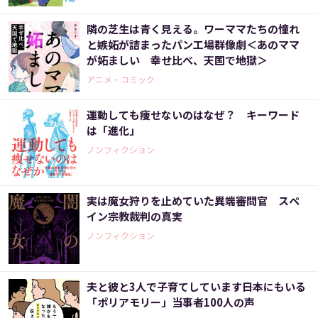
隣の芝生は青く見える。ワーママたちの憧れ
と嫉妬が詰まったパン工場群像劇＜あのママ
が妬ましい 幸せ比べ、天国で地獄＞
アニメ・コミック
運動しても痩せないのはなぜ？ キーワード
は「進化」
ノンフィクション
実は魔女狩りを止めていた異端審問官 スペ
イン宗教裁判の真実
ノンフィクション
夫と彼と3人で子育てしています――日本にもいる
「ポリアモリー」当事者100人の声