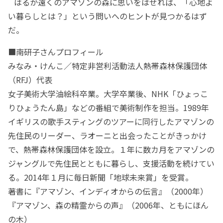
はるか遠くのアマゾンの森に思いをはせれば、「心地よ
い暮らしとは？」という問いへのヒントが見つかるはず
だ。
■南研子さんプロフィール
みなみ・けんこ／特定非営利活動法人熱帯森林保護団体
（RFJ）代表
女子美術大学油絵科卒業。大学卒業後、NHK「ひょっこ
りひょうたん島」などの番組で美術制作を担当。1989年
イギリスの歌手スティングのツアーに同行したアマゾンの
先住民のリーダー、ラオーニと出会ったことがきっかけ
で、熱帯森林保護団体を設立。１年に数カ月をアマゾンの
ジャングルで先住民とともに暮らし、支援活動を続けてい
る。2014年１月に毎日新聞「地球未来賞」を受賞。
著書に『アマゾン、インディオからの伝言』（2000年）
『アマゾン、森の精霊からの声』（2006年、ともにほん
の木）