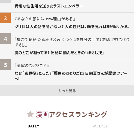
異常な性生活を送ったラストエンペラー
3
あなたの顔には99%理由がある
ツリ目は人の話を聞かない? 人の性格は、顔を見れば99%わかる。
4
肩こり 便秘 たるみ むくみ うつうつを自分の手でときほぐす! ひとり
ほぐし
腸のどこが凝ってる? 便秘に悩んだときの「ほぐし技」
5
薬屋のひとりごと
なぜ「毒見役」だった?『薬屋のひとりごと』日向夏さんが歴史ツアー
へ!
もっと見る
漫画
アクセスランキング
DAILY
WEEKLY