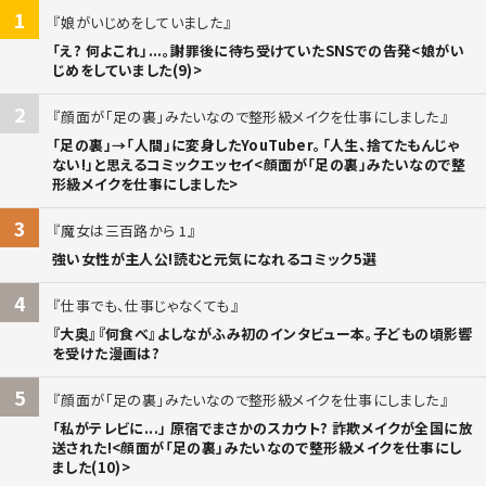
1
娘がいじめをしていました
「え? 何よこれ」...。謝罪後に待ち受けていたSNSでの告発<娘がい
じめをしていました(9)>
2
顔面が「足の裏」みたいなので整形級メイクを仕事にしました
「足の裏」→「人間」に変身したYouTuber。「人生、捨てたもんじゃ
ない!」と思えるコミックエッセイ<顔面が「足の裏」みたいなので整
形級メイクを仕事にしました>
3
魔女は三百路から 1
強い女性が主人公!読むと元気になれるコミック5選
4
仕事でも、仕事じゃなくても
『大奥』『何食べ』よしながふみ初のインタビュー本。子どもの頃影響
を受けた漫画は?
5
顔面が「足の裏」みたいなので整形級メイクを仕事にしました
「私がテレビに...」 原宿でまさかのスカウト? 詐欺メイクが全国に放
送された!<顔面が「足の裏」みたいなので整形級メイクを仕事にし
ました(10)>