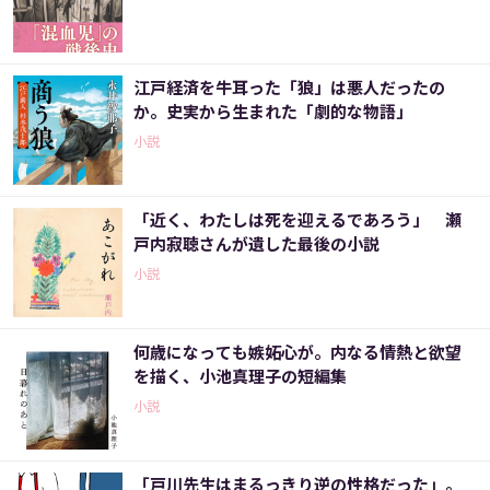
江戸経済を牛耳った「狼」は悪人だったの
か。史実から生まれた「劇的な物語」
小説
「近く、わたしは死を迎えるであろう」 瀬
戸内寂聴さんが遺した最後の小説
小説
何歳になっても嫉妬心が。内なる情熱と欲望
を描く、小池真理子の短編集
小説
「戸川先生はまるっきり逆の性格だった」。