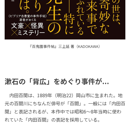
『百鬼園事件帖』三上延 著（KADOKAWA）
漱石の「背広」をめぐり事件が...
内田百閒は、1889年（明治22）岡山市に生まれた。地
元の百間川にちなんだ俳号が「百間」。一般には「内田百
閒」と表記されるが、本作中では昭和6～8年当時に使わ
れていた「内田百間」の表記を採用している。