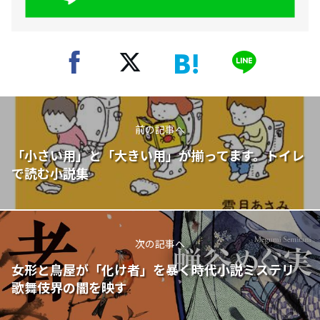
前の記事へ
「小さい用」と「大きい用」が揃ってます。トイレ
で読む小説集
次の記事へ
女形と鳥屋が「化け者」を暴く時代小説ミステリ
歌舞伎界の闇を映す