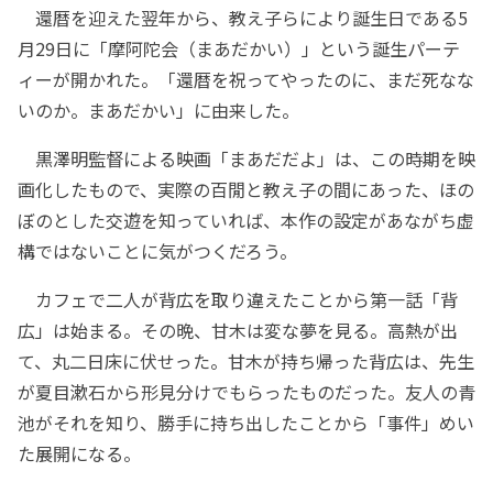
還暦を迎えた翌年から、教え子らにより誕生日である5
月29日に「摩阿陀会（まあだかい）」という誕生パーテ
ィーが開かれた。「還暦を祝ってやったのに、まだ死なな
いのか。まあだかい」に由来した。
黒澤明監督による映画「まあだだよ」は、この時期を映
画化したもので、実際の百閒と教え子の間にあった、ほの
ぼのとした交遊を知っていれば、本作の設定があながち虚
構ではないことに気がつくだろう。
カフェで二人が背広を取り違えたことから第一話「背
広」は始まる。その晩、甘木は変な夢を見る。高熱が出
て、丸二日床に伏せった。甘木が持ち帰った背広は、先生
が夏目漱石から形見分けでもらったものだった。友人の青
池がそれを知り、勝手に持ち出したことから「事件」めい
た展開になる。