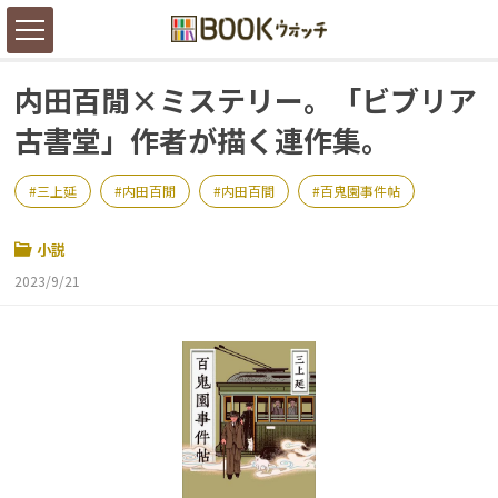
内田百閒×ミステリー。「ビブリア
古書堂」作者が描く連作集。
三上延
内田百閒
内田百間
百鬼園事件帖
小説
2023/9/21