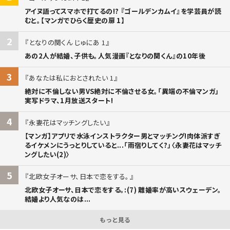
アイヌ語ってスマホで打てるの!? 『ゴールデンカムイ』を学芸員が読
むと。【マンガでひらく歴史の扉 1】
2
となりの関くん じゅにあ 1
あの2人が結婚、子供も。人気漫画『となりの関くん』の10年後
3
あなたは私におとされたい 1
絶対に不倫しない男VS絶対に不倫させる女。「異端の不倫マンガ」
実写ドラマ、1月放送スタート!
4
永妻花はマッチングしたい
【マンガ】アプリで水泳インストラクター男とマッチング!肉体派すぎ
るイケメンにうっとりしていると...「雨宿りしてく?」〈永妻花はマッチ
ングしたい(2)〉
5
北欧女子オーサ、日本で恋をする。
北欧女子オーサ、日本で恋をする。:(7) 離婚率が高いスウェーデン。
結婚より人気なのは...
もっと見る