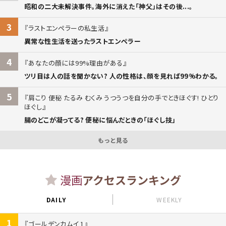
昭和の二大未解決事件。海外に消えた「神父」はその後...。
3
ラストエンペラーの私生活
異常な性生活を送ったラストエンペラー
4
あなたの顔には99%理由がある
ツリ目は人の話を聞かない? 人の性格は、顔を見れば99%わかる。
5
肩こり 便秘 たるみ むくみ うつうつを自分の手でときほぐす! ひとり
ほぐし
腸のどこが凝ってる? 便秘に悩んだときの「ほぐし技」
もっと見る
漫画
アクセスランキング
DAILY
WEEKLY
1
ゴールデンカムイ 1