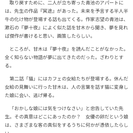
取り戻すために、二人が立ち寄った青池のアパートに
は、先生の作品『冥途』があった。未来を予言する半人半
牛の化け物が登場する話も出てくる。作家志望の青池は、
漱石の『夢十夜』によく似た話を甘木から聞き、夢を見れ
ば傑作が書けると思い、画策したらしい。
ところが、甘木は『夢十夜』を読んだことがなかった。
全く知らない物語が夢に出てきたのだった。ざわりとす
る。
第二話「猫」にはカフェの女給たちが登場する。休んだ
女給の見舞いに行った甘木は、人の言葉を話す猫に変身し
た娘に会い、逃げ帰る。
「おかしな娘には気をつけなさい」と忠告していた先
生。その真意はどこにあったのか？ 女優の卵だという娘
は、さまざまな客の真似をするうちに何かが憑依したらし