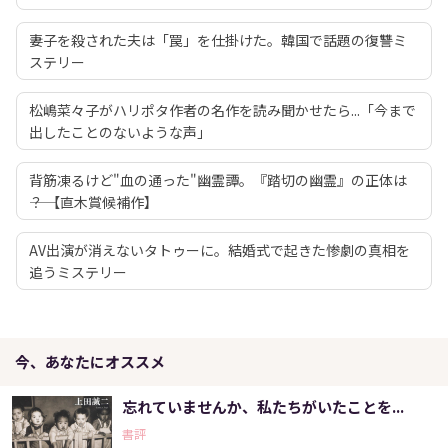
妻子を殺された夫は「罠」を仕掛けた。韓国で話題の復讐ミ
ステリー
松嶋菜々子がハリポタ作者の名作を読み聞かせたら...「今まで
出したことのないような声」
背筋凍るけど"血の通った"幽霊譚。『踏切の幽霊』の正体は
――？ 【直木賞候補作】
AV出演が消えないタトゥーに。結婚式で起きた惨劇の真相を
追うミステリー
今、あなたにオススメ
忘れていませんか、私たちがいたことを...
書評