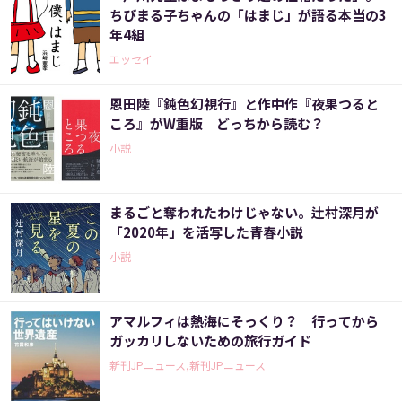
ちびまる子ちゃんの「はまじ」が語る本当の3
年4組
エッセイ
恩田陸『鈍色幻視行』と作中作『夜果つると
ころ』がW重版 どっちから読む？
小説
まるごと奪われたわけじゃない。辻村深月が
「2020年」を活写した青春小説
小説
アマルフィは熱海にそっくり？ 行ってから
ガッカリしないための旅行ガイド
新刊JPニュース,新刊JPニュース