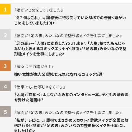
1
娘がいじめをしていました
「え? 何よこれ」...。謝罪後に待ち受けていたSNSでの告発<娘がい
じめをしていました(9)>
2
顔面が「足の裏」みたいなので整形級メイクを仕事にしました
「足の裏」→「人間」に変身したYouTuber。「人生、捨てたもんじゃ
ない!」と思えるコミックエッセイ<顔面が「足の裏」みたいなので整
形級メイクを仕事にしました>
3
魔女は三百路から 1
強い女性が主人公!読むと元気になれるコミック5選
4
仕事でも、仕事じゃなくても
『大奥』『何食べ』よしながふみ初のインタビュー本。子どもの頃影響
を受けた漫画は?
5
顔面が「足の裏」みたいなので整形級メイクを仕事にしました
「私がテレビに...」 原宿でまさかのスカウト? 詐欺メイクが全国に放
送された!<顔面が「足の裏」みたいなので整形級メイクを仕事にし
ました(10)>