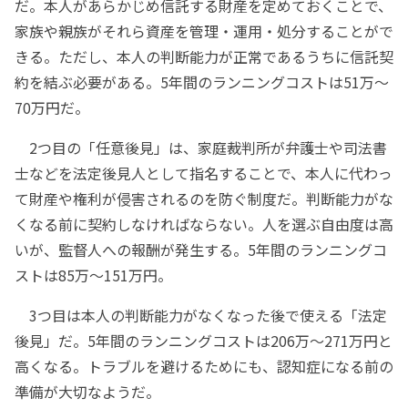
だ。本人があらかじめ信託する財産を定めておくことで、
家族や親族がそれら資産を管理・運用・処分することがで
きる。ただし、本人の判断能力が正常であるうちに信託契
約を結ぶ必要がある。5年間のランニングコストは51万～
70万円だ。
2つ目の「任意後見」は、家庭裁判所が弁護士や司法書
士などを法定後見人として指名することで、本人に代わっ
て財産や権利が侵害されるのを防ぐ制度だ。判断能力がな
くなる前に契約しなければならない。人を選ぶ自由度は高
いが、監督人への報酬が発生する。5年間のランニングコ
ストは85万～151万円。
3つ目は本人の判断能力がなくなった後で使える「法定
後見」だ。5年間のランニングコストは206万～271万円と
高くなる。トラブルを避けるためにも、認知症になる前の
準備が大切なようだ。