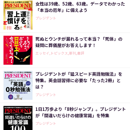
女性は39歳、52歳、63歳。データでわかった
「本当の厄年」に備えよう
プレジデント
死ぬとウンチが漏れるって本当？「死体」の
疑問に葬儀屋がお答えします！
エッセイ,トピックス,新刊,書評
プレジデントが「猛スピード英語勉強法」を
特集。英会話習得に必要な「たった2冊」と
は？
プレジデント
1日1万歩より「8秒ジャンプ」。プレジデント
が「間違いだらけの健康常識」を特集
プレジデント