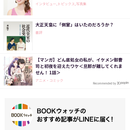
インタビュー,トピックス,写真集
大正天皇に「側室」はいたのだろうか？
書評
【マンガ】どん底処女の私が、イケメン御曹
司と初夜を迎えたワケ＜旦那が離してくれま
せん！ 1話＞
アニメ・コミック
Recommended by