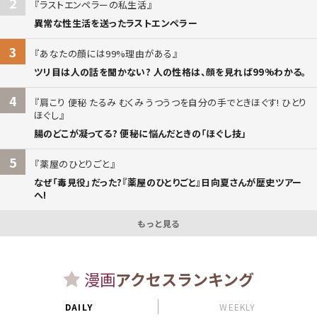
2
ラストエンペラーの私生活
異常な性生活を送ったラストエンペラー
3
あなたの顔には99%理由がある
ツリ目は人の話を聞かない? 人の性格は、顔を見れば99%わかる。
4
肩こり 便秘 たるみ むくみ うつうつを自分の手でときほぐす! ひとり
ほぐし
腸のどこが凝ってる? 便秘に悩んだときの「ほぐし技」
5
薬屋のひとりごと
なぜ「毒見役」だった?『薬屋のひとりごと』日向夏さんが歴史ツアー
へ!
もっと見る
漫画
アクセスランキング
DAILY
WEEKLY