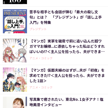
苦手な相手とも会話が弾む「最大の殺し文
句」とは？ 「プレジデント」が「話し上手
入門」を特集
プレジデント
【マンガ】実家を破産寸前に追い込んだ超ワ
ガママお嬢様...に憑依しちゃった私はどうすれ
ばいいの!?＜主人公を拾ったら、夫ができまし
た 2話＞
アニメ・コミック
【マンガ】仮面夫婦のはずが...夫が「初夜」を
求めてきた!?＜主人公を拾ったら、夫ができま
した 1話＞
アニメ・コミック
写真集で癒されたい。東北No. 1女子アナ！塩
地美澄インタビュー