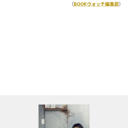
（
BOOKウォッチ編集部
）