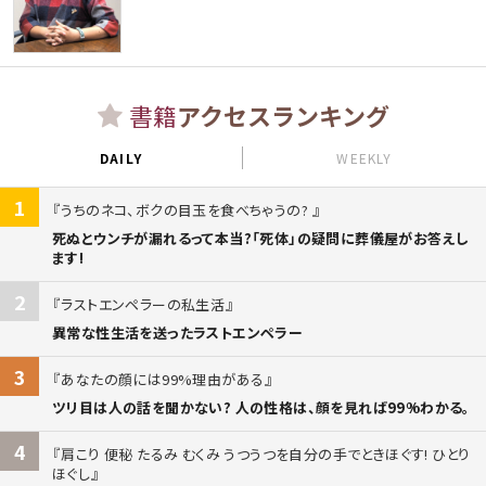
書籍
アクセスランキング
DAILY
WEEKLY
1
うちのネコ、ボクの目玉を食べちゃうの?
死ぬとウンチが漏れるって本当?「死体」の疑問に葬儀屋がお答えし
ます!
2
ラストエンペラーの私生活
異常な性生活を送ったラストエンペラー
3
あなたの顔には99%理由がある
ツリ目は人の話を聞かない? 人の性格は、顔を見れば99%わかる。
4
肩こり 便秘 たるみ むくみ うつうつを自分の手でときほぐす! ひとり
ほぐし