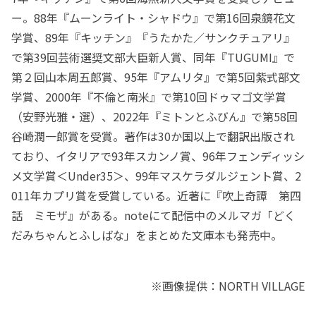
ー。88年『ムーンライト・シャドウ』で第16回泉鏡花文
学賞、89年『キッチン』『うたかた／サンクチュアリ』
で第39回芸術選奨文部大臣新人賞、同年『TUGUMI』で
第２回山本周五郎賞、95年『アムリタ』で第5回紫式部文
学賞、2000年『不倫と南米』で第10回ドゥマゴ文学賞
（安野光雅・選）、2022年『ミトンとふびん』で第58回
谷崎潤一郎賞を受賞。著作は30か国以上で翻訳出版され
ており、イタリアで93年スカンノ賞、96年フェンディッシ
メ文学賞＜Under35＞、99年マスケラダルジェント賞、2
011年カプリ賞を受賞している。近著に『吹上奇譚 第四
話 ミモザ』がある。noteにて配信中のメルマガ「どく
だみちゃんとふしばな」をまとめた文庫本も発売中。
※画像提供：NORTH VILLAGE