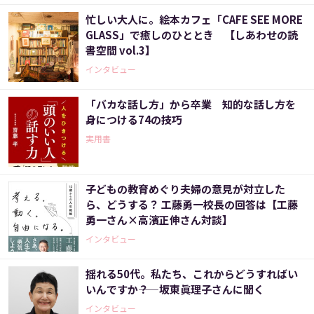
忙しい大人に。絵本カフェ「CAFE SEE MORE
GLASS」で癒しのひととき 【しあわせの読
書空間 vol.3】
インタビュー
「バカな話し方」から卒業 知的な話し方を
身につける74の技巧
実用書
子どもの教育めぐり夫婦の意見が対立した
ら、どうする？ 工藤勇一校長の回答は【工藤
勇一さん×高濱正伸さん対談】
インタビュー
揺れる50代。私たち、これからどうすればい
いんですか――？ 坂東眞理子さんに聞く
インタビュー