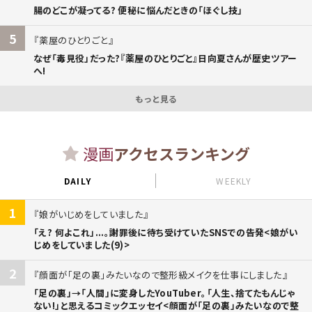
腸のどこが凝ってる? 便秘に悩んだときの「ほぐし技」
5
薬屋のひとりごと
なぜ「毒見役」だった?『薬屋のひとりごと』日向夏さんが歴史ツアー
へ!
もっと見る
漫画
アクセスランキング
DAILY
WEEKLY
1
娘がいじめをしていました
「え? 何よこれ」...。謝罪後に待ち受けていたSNSでの告発<娘がい
じめをしていました(9)>
2
顔面が「足の裏」みたいなので整形級メイクを仕事にしました
「足の裏」→「人間」に変身したYouTuber。「人生、捨てたもんじゃ
ない!」と思えるコミックエッセイ<顔面が「足の裏」みたいなので整