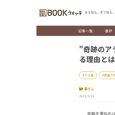
本を知る。本で知る
記事一覧
書評
"奇跡のア
る理由と
アラ還
君島十
暮らし
2023/3/24
年齢を重ねれば