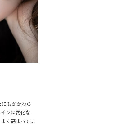
たにもかかわら
ラインは変化な
すます高まってい