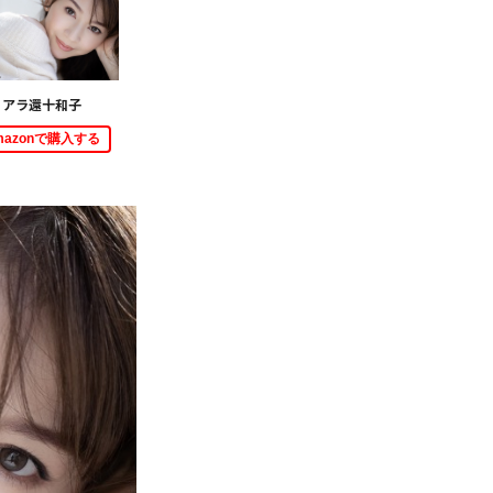
アラ還十和子
mazonで購入する