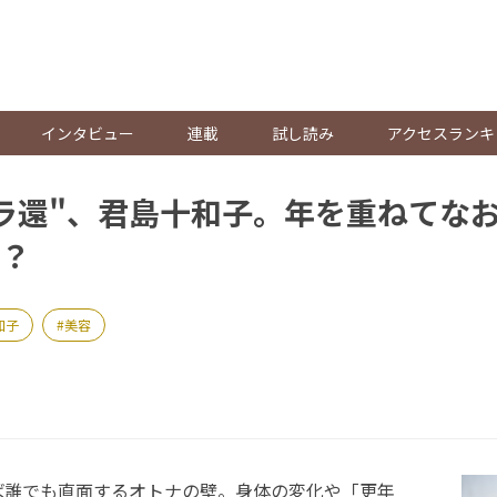
。
インタビュー
連載
試し読み
アクセスランキ
ラ還"、君島十和子。年を重ねてな
は？
和子
美容
誰でも直面するオトナの壁。身体の変化や「更年