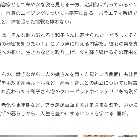
容家として華やかな姿を見せる一方、定期的に行っているイ
し、自身のエイジングについても率直に語る。バラエティ番組
など、体を張った挑戦も厭わない。
』は、そんな魅力溢れる十和子さんに寄せられた「どうしてそ
力の秘密を知りたい！」という声に応える内容だ。彼女の美を
達への想い、生き方などを取り上げ、今も輝き続けるその理由
んの、働きながら二人の娘さんを育てた母という側面にも注
義"を手放す家事ルールなど、家事・育児との両立についても解
まれ変わった十和子さん宅のクローゼットやインテリアも特別
老化や更年期など、アラ還が直面するさまざまな壁を、いか
流"の暮らしから、人生を豊かにするヒントを学べる1冊だ。