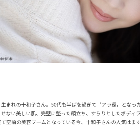
0日生まれの十和子さん。50代も半ばを過ぎて〝アラ還〟となっ
させない美しい肌、完璧に整った顔立ち、すらりとしたボディ
経て空前の美容ブームとなっている今、十和子さんの人気はま