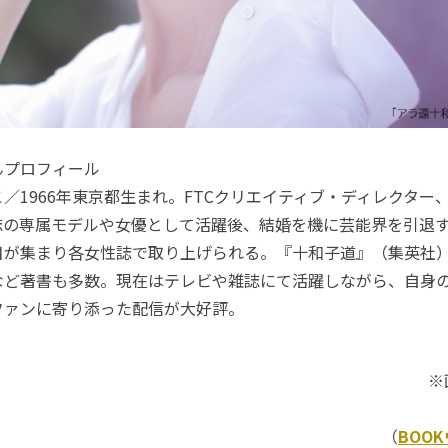
んプロフィール
／1966年東京都生まれ。FTCクリエイティブ・ディレクター
誌の専属モデルや女優として活躍後、結婚を機に芸能界を引退
目が集まり各女性誌で取り上げられる。『十和子道』（集英社
など著書も多数。現在はテレビや雑誌にて活躍しながら、自身の
ファンに寄り添った配信が大好評。
※
（
BOO