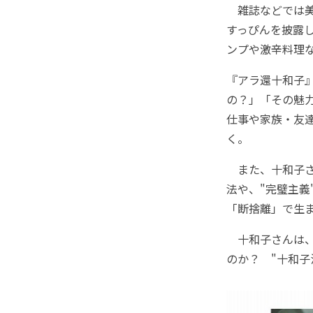
雑誌などでは美
すっぴんを披露
ンプや激辛料理
『アラ還十和子
の？」「その魅
仕事や家族・友
く。
また、十和子さ
法や、"完璧主
「断捨離」で生
十和子さんは、
のか？ "十和子