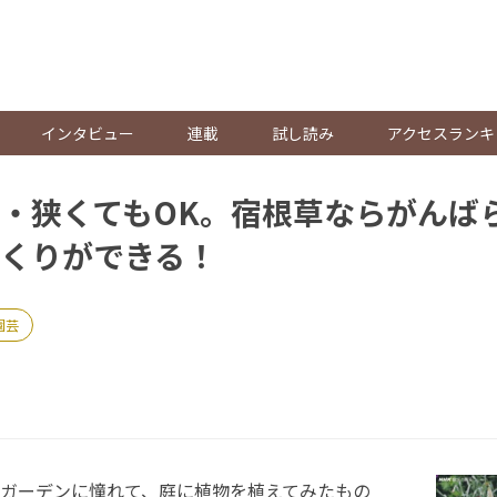
。
インタビュー
連載
試し読み
アクセスランキ
・狭くてもOK。宿根草ならがんば
くりができる！
園芸
ガーデンに憧れて、庭に植物を植えてみたもの