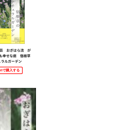
園芸 おぎはら流 が
も幸せな庭 宿根草
ュラルガーデン
zonで購入する