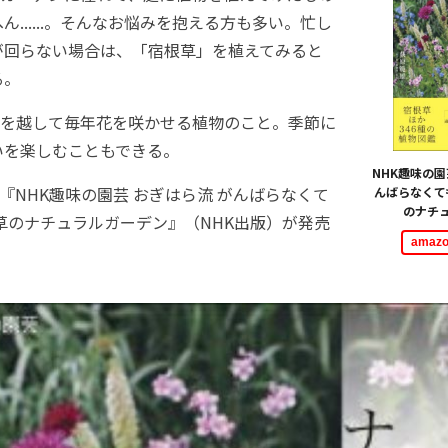
ん......。そんなお悩みを抱える方も多い。忙し
が回らない場合は、「宿根草」を植えてみると
る。
を越して毎年花を咲かせる植物のこと。季節に
いを楽しむこともできる。
NHK趣味の
日『NHK趣味の園芸 おぎはら流 がんばらなくて
んばらなくて
のナチ
草のナチュラルガーデン』（NHK出版）が発売
ama