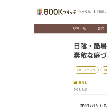
本を知る。本で知る
記事一覧
書評
日陰・酷暑
素敵な庭づ
ガーデニング
暮らし
2023/3/23
花が咲き乱れる