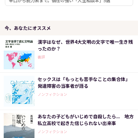
辛口から脱力系まで。個性の強い「人生相談本」5選
今、あなたにオススメ
漢字はなぜ、世界4大文明の文字で唯一生き残
ったのか？
書評
セックスは「もっとも苦手なことの集合体」
発達障害の当事者が語る
ノンフィクション
あなたの子どもがいじめで自殺したら... 地方
私立高校で起きた信じられない出来事
ノンフィクション