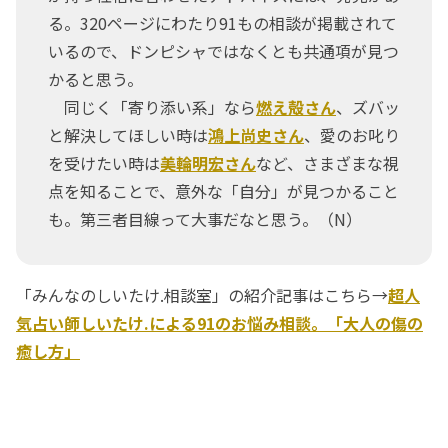
る。320ページにわたり91もの相談が掲載されて
いるので、ドンピシャではなくとも共通項が見つ
かると思う。
同じく「寄り添い系」なら
燃え殻さん
、ズバッ
と解決してほしい時は
鴻上尚史さん
、愛のお叱り
を受けたい時は
美輪明宏さん
など、さまざまな視
点を知ることで、意外な「自分」が見つかること
も。第三者目線って大事だなと思う。（N）
「みんなのしいたけ.相談室」の紹介記事はこちら→
超人
気占い師しいたけ.による91のお悩み相談。「大人の傷の
癒し方」