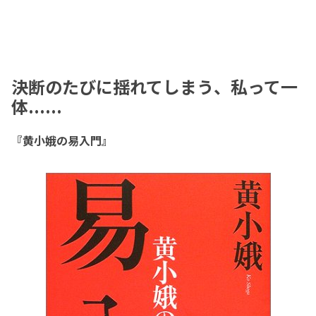
決断のたびに揺れてしまう、私って一
体......
『黄小娥の易入門』